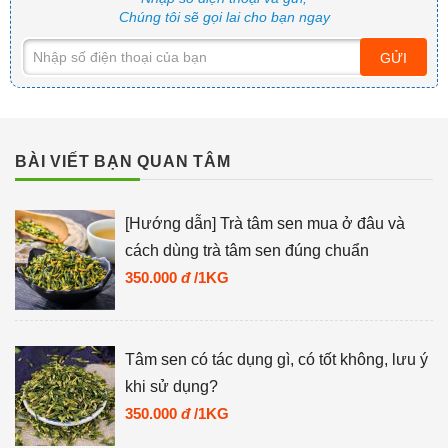
Chúng tôi sẽ gọi lai cho bạn ngay
GỬI
BÀI VIẾT BẠN QUAN TÂM
[Hướng dẫn] Trà tâm sen mua ở đâu và
cách dùng trà tâm sen đúng chuẩn
350.000
đ
/1KG
Tâm sen có tác dụng gì, có tốt không, lưu ý
khi sử dụng?
350.000
đ
/1KG