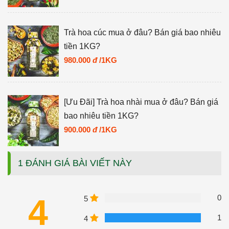
Trà hoa cúc mua ở đâu? Bán giá bao nhiêu
tiền 1KG?
980.000
đ
/1KG
[Ưu Đãi] Trà hoa nhài mua ở đâu? Bán giá
bao nhiêu tiền 1KG?
900.000
đ
/1KG
1 ĐÁNH GIÁ BÀI VIẾT NÀY
4
0
5
1
4