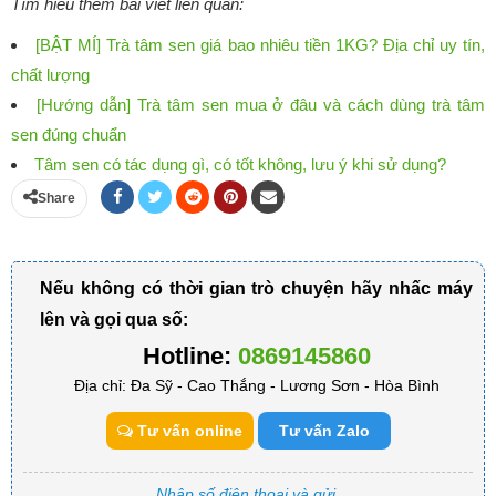
Tìm hiểu thêm bài viết liên quan:
[BẬT MÍ] Trà tâm sen giá bao nhiêu tiền 1KG? Địa chỉ uy tín,
chất lượng
[Hướng dẫn] Trà tâm sen mua ở đâu và cách dùng trà tâm
sen đúng chuẩn
Tâm sen có tác dụng gì, có tốt không, lưu ý khi sử dụng?
Share
Nếu không có thời gian trò chuyện hãy nhấc máy
lên và gọi qua số:
Hotline:
0869145860
Địa chỉ: Đa Sỹ - Cao Thắng - Lương Sơn - Hòa Bình
Tư vấn online
Tư vấn Zalo
Nhập số điện thoại và gửi,