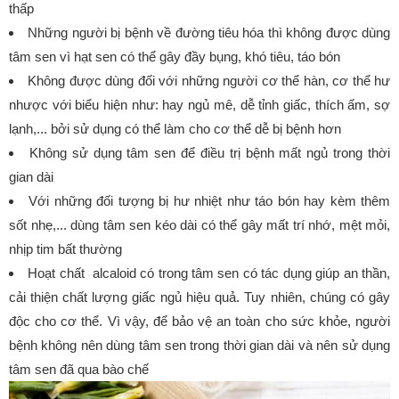
thấp
Những người bị bệnh về đường tiêu hóa thì không được dùng
tâm sen vì hạt sen có thể gây đầy bụng, khó tiêu, táo bón
Không được dùng đối với những người cơ thể hàn, cơ thể hư
nhược với biểu hiện như: hay ngủ mê, dễ tỉnh giấc, thích ấm, sợ
lạnh,... bởi sử dụng có thể làm cho cơ thể dễ bị bệnh hơn
Không sử dụng tâm sen để điều trị bệnh mất ngủ trong thời
gian dài
Với những đối tượng bị hư nhiệt như táo bón hay kèm thêm
sốt nhẹ,... dùng tâm sen kéo dài có thể gây mất trí nhớ, mệt mỏi,
nhịp tim bất thường
Hoạt chất alcaloid có trong tâm sen có tác dụng giúp an thần,
cải thiện chất lượng giấc ngủ hiệu quả. Tuy nhiên, chúng có gây
độc cho cơ thể. Vì vậy, để bảo vệ an toàn cho sức khỏe, người
bệnh không nên dùng tâm sen trong thời gian dài và nên sử dụng
tâm sen đã qua bào chế