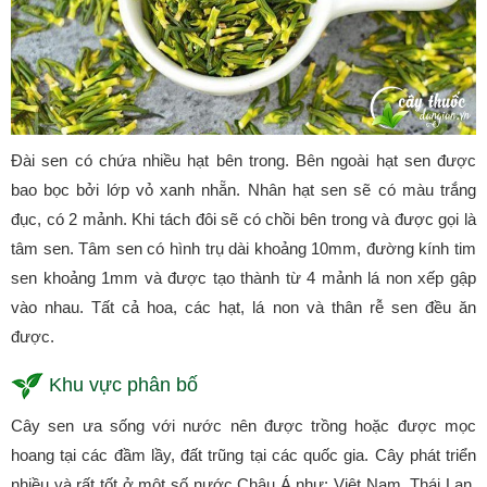
Đài sen có chứa nhiều hạt bên trong. Bên ngoài hạt sen được
bao bọc bởi lớp vỏ xanh nhẵn. Nhân hạt sen sẽ có màu trắng
đục, có 2 mảnh. Khi tách đôi sẽ có chồi bên trong và được gọi là
tâm sen. Tâm sen có hình trụ dài khoảng 10mm, đường kính tim
sen khoảng 1mm và được tạo thành từ 4 mảnh lá non xếp gập
vào nhau. Tất cả hoa, các hạt, lá non và thân rễ sen đều ăn
được.
Khu vực phân bố
Cây sen ưa sống với nước nên được trồng hoặc được mọc
hoang tại các đầm lầy, đất trũng tại các quốc gia. Cây phát triển
nhiều và rất tốt ở một số nước Châu Á như: Việt Nam, Thái Lan,