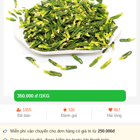
350.000
đ
/1KG
1055
326
867
Đã bán
Đánh giá
Hài lòng
Miễn phí vận chuyển cho đơn hàng có giá trị từ
250.000đ
Giao hàng tại nhà, được kiểm tra trước khi thanh toán