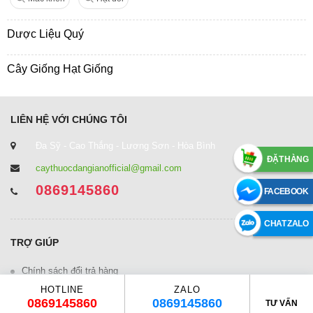
Dược Liệu Quý
Cây Giống Hạt Giống
LIÊN HỆ VỚI CHÚNG TÔI
Đa Sỹ - Cao Thắng - Lương Sơn - Hòa Bình
ĐẶT HÀNG
caythuocdangianofficial@gmail.com
0869145860
FACEBOOK
CHAT ZALO
TRỢ GIÚP
Chính sách đổi trả hàng
HOTLINE
ZALO
Chính sách bảo mật
0869145860
0869145860
TƯ VẤN