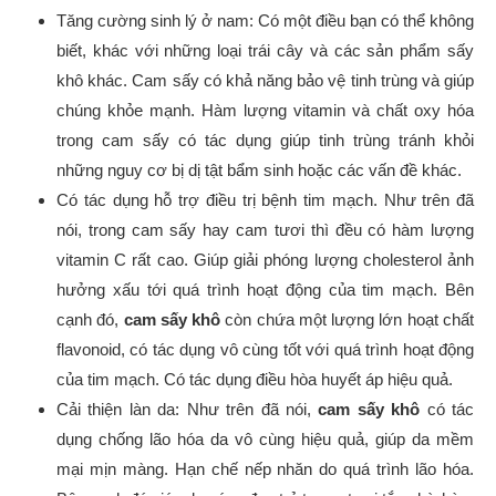
Tăng cường sinh lý ở nam: Có một điều bạn có thể không
biết, khác với những loại trái cây và các sản phẩm sấy
khô khác. Cam sấy có khả năng bảo vệ tinh trùng và giúp
chúng khỏe mạnh. Hàm lượng vitamin và chất oxy hóa
trong cam sấy có tác dụng giúp tinh trùng tránh khỏi
những nguy cơ bị dị tật bẩm sinh hoặc các vấn đề khác.
Có tác dụng hỗ trợ điều trị bệnh tim mạch. Như trên đã
nói, trong cam sấy hay cam tươi thì đều có hàm lượng
vitamin C rất cao. Giúp giải phóng lượng cholesterol ảnh
hưởng xấu tới quá trình hoạt động của tim mạch. Bên
cạnh đó,
cam sấy khô
còn chứa một lượng lớn hoạt chất
flavonoid, có tác dụng vô cùng tốt với quá trình hoạt động
của tim mạch. Có tác dụng điều hòa huyết áp hiệu quả.
Cải thiện làn da: Như trên đã nói,
cam sấy khô
có tác
dụng chống lão hóa da vô cùng hiệu quả, giúp da mềm
mại mịn màng. Hạn chế nếp nhăn do quá trình lão hóa.