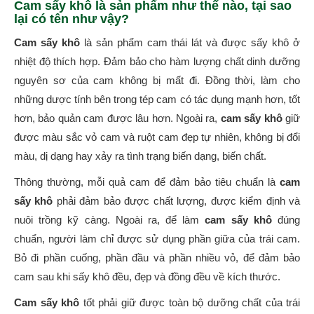
Cam sấy khô là sản phẩm như thế nào, tại sao
lại có tên như vậy?
Cam sấy khô
là sản phẩm cam thái lát và được sấy khô ở
nhiệt độ thích hợp. Đảm bảo cho hàm lượng chất dinh dưỡng
nguyên sơ của cam không bị mất đi. Đồng thời, làm cho
những dược tính bên trong tép cam có tác dụng mạnh hơn, tốt
hơn, bảo quản cam được lâu hơn. Ngoài ra,
cam sấy khô
giữ
được màu sắc vỏ cam và ruột cam đẹp tự nhiên, không bị đổi
màu, dị dạng hay xảy ra tình trạng biến dạng, biến chất.
Thông thường, mỗi quả cam để đảm bảo tiêu chuẩn là
cam
sấy khô
phải đảm bảo được chất lượng, được kiểm định và
nuôi trồng kỹ càng. Ngoài ra, để làm
cam sấy khô
đúng
chuẩn, người làm chỉ được sử dụng phần giữa của trái cam.
Bỏ đi phần cuống, phần đầu và phần nhiều vỏ, để đảm bảo
cam sau khi sấy khô đều, đẹp và đồng đều về kích thước.
Cam sấy khô
tốt phải giữ được toàn bộ dưỡng chất của trái