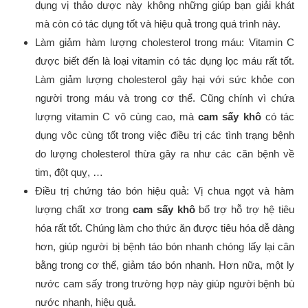
dụng vị thảo dược này không những giúp bạn giải khát
mà còn có tác dụng tốt và hiệu quả trong quá trình này.
Làm giảm hàm lượng cholesterol trong máu: Vitamin C
được biết đến là loại vitamin có tác dụng lọc máu rất tốt.
Làm giảm lượng cholesterol gây hại với sức khỏe con
người trong máu và trong cơ thể. Cũng chính vì chứa
lượng vitamin C vô cùng cao, mà
cam sấy khô
có tác
dụng vôc cùng tốt trong việc điều trị các tình trạng bệnh
do lượng cholesterol thừa gây ra như các căn bệnh về
tim, đột quỵ, …
Điều trị chứng táo bón hiệu quả: Vị chua ngọt và hàm
lượng chất xơ trong
cam sấy khô
bổ trợ hỗ trợ hệ tiêu
hóa rất tốt. Chúng làm cho thức ăn được tiêu hóa dễ dàng
hơn, giúp người bị bệnh táo bón nhanh chóng lấy lại cân
bằng trong cơ thể, giảm táo bón nhanh. Hơn nữa, một ly
nước cam sấy trong trường hợp này giúp người bệnh bù
nước nhanh, hiệu quả.