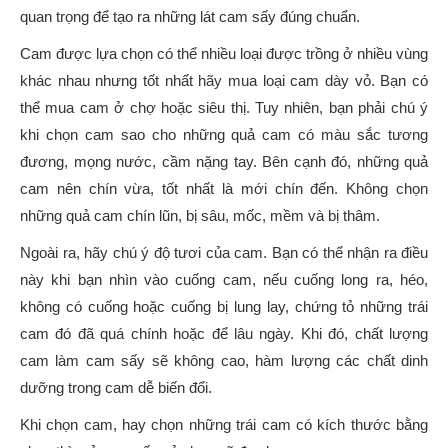
quan trọng để tạo ra những lát cam sấy đúng chuẩn.
Cam được lựa chọn có thể nhiều loại được trồng ở nhiều vùng
khác nhau nhưng tốt nhất hãy mua loại cam dày vỏ. Bạn có
thể mua cam ở chợ hoặc siêu thị. Tuy nhiên, bạn phải chú ý
khi chọn cam sao cho những quả cam có màu sắc tương
đương, mọng nước, cầm nặng tay. Bên cạnh đó, những quả
cam nên chín vừa, tốt nhất là mới chín đến. Không chọn
những quả cam chín lũn, bị sâu, mốc, mềm và bị thâm.
Ngoài ra, hãy chú ý độ tươi của cam. Bạn có thể nhận ra điều
này khi bạn nhìn vào cuống cam, nếu cuống long ra, héo,
không có cuống hoặc cuống bị lung lay, chứng tỏ những trái
cam đó đã quá chính hoặc để lâu ngày. Khi đó, chất lượng
cam làm cam sấy sẽ không cao, hàm lượng các chất dinh
dưỡng trong cam dễ biến đổi.
Khi chọn cam, hay chọn những trái cam có kích thước bằng