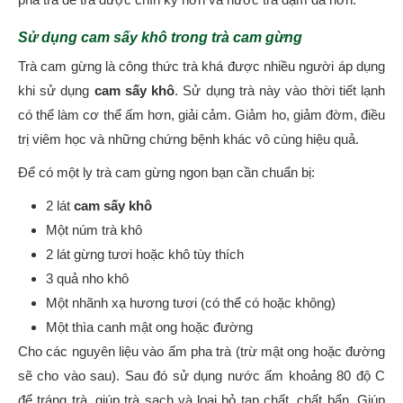
Sử dụng cam sấy khô trong trà cam gừng
Trà cam gừng là công thức trà khá được nhiều người áp dụng
khi sử dụng
cam sấy khô
. Sử dụng trà này vào thời tiết lạnh
có thể làm cơ thể ấm hơn, giải cảm. Giảm ho, giảm đờm, điều
trị viêm học và những chứng bệnh khác vô cùng hiệu quả.
Để có một ly trà cam gừng ngon bạn cần chuẩn bị:
2 lát
cam sấy khô
Một núm trà khô
2 lát gừng tươi hoặc khô tùy thích
3 quả nho khô
Một nhãnh xạ hương tươi (có thể có hoặc không)
Một thìa canh mật ong hoặc đường
Cho các nguyên liệu vào ấm pha trà (trừ mật ong hoặc đường
sẽ cho vào sau). Sau đó sử dụng nước ấm khoảng 80 độ C
để tráng trà, giúp trà sạch và loại bỏ tạp chất, chất bẩn. Giúp