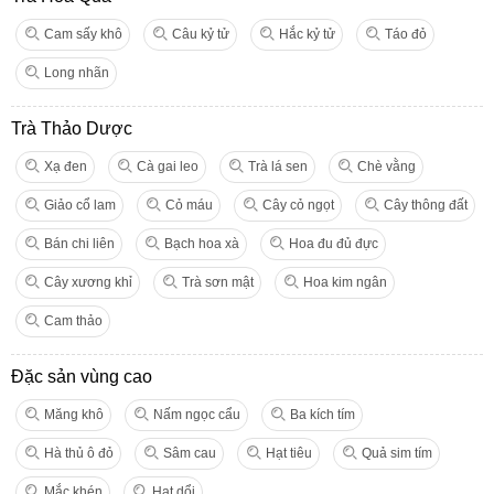
Cam sấy khô
Câu kỷ tử
Hắc kỷ tử
Táo đỏ
Long nhãn
Trà Thảo Dược
Xạ đen
Cà gai leo
Trà lá sen
Chè vằng
Giảo cổ lam
Cỏ máu
Cây cỏ ngọt
Cây thông đất
Bán chi liên
Bạch hoa xà
Hoa đu đủ đực
Cây xương khỉ
Trà sơn mật
Hoa kim ngân
Cam thảo
Đặc sản vùng cao
Măng khô
Nấm ngọc cẩu
Ba kích tím
Hà thủ ô đỏ
Sâm cau
Hạt tiêu
Quả sim tím
Mắc khén
Hạt dổi