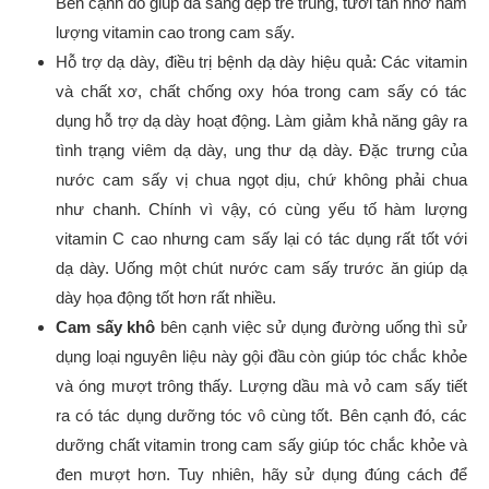
Bên cạnh đó giúp da sáng đẹp trẻ trung, tươi tắn nhờ hàm
lượng vitamin cao trong cam sấy.
Hỗ trợ dạ dày, điều trị bệnh dạ dày hiệu quả: Các vitamin
và chất xơ, chất chống oxy hóa trong cam sấy có tác
dụng hỗ trợ dạ dày hoạt động. Làm giảm khả năng gây ra
tình trạng viêm dạ dày, ung thư dạ dày. Đặc trưng của
nước cam sấy vị chua ngọt dịu, chứ không phải chua
như chanh. Chính vì vậy, có cùng yếu tố hàm lượng
vitamin C cao nhưng cam sấy lại có tác dụng rất tốt với
dạ dày. Uống một chút nước cam sấy trước ăn giúp dạ
dày họa động tốt hơn rất nhiều.
Cam sấy khô
bên cạnh việc sử dụng đường uống thì sử
dụng loại nguyên liệu này gội đầu còn giúp tóc chắc khỏe
và óng mượt trông thấy. Lượng dầu mà vỏ cam sấy tiết
ra có tác dụng dưỡng tóc vô cùng tốt. Bên cạnh đó, các
dưỡng chất vitamin trong cam sấy giúp tóc chắc khỏe và
đen mượt hơn. Tuy nhiên, hãy sử dụng đúng cách để