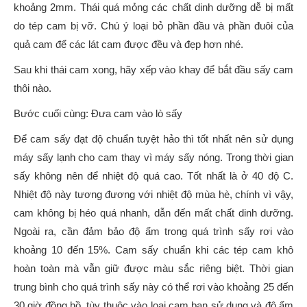
khoảng 2mm. Thái quá mỏng các chất dinh dưỡng dễ bị mất
do tép cam bị vỡ. Chú ý loại bỏ phần đầu và phần đuôi của
quả cam để các lát cam được đều và đẹp hơn nhé.
Sau khi thái cam xong, hãy xếp vào khay để bắt đầu sấy cam
thôi nào.
Bước cuối cùng: Đưa cam vào lò sấy
Để cam sấy đạt độ chuẩn tuyệt hảo thì tốt nhất nên sử dụng
máy sấy lạnh cho cam thay vì máy sấy nóng. Trong thời gian
sấy không nên để nhiệt độ quá cao. Tốt nhất là ở 40 độ C.
Nhiệt độ này tương đương với nhiệt độ mùa hè, chính vì vậy,
cam không bị héo quá nhanh, dẫn đến mất chất dinh dưỡng.
Ngoài ra, cần đảm bảo độ ẩm trong quá trình sấy rơi vào
khoảng 10 đến 15%. Cam sấy chuẩn khi các tép cam khô
hoàn toàn mà vẫn giữ được màu sắc riêng biệt. Thời gian
trung bình cho quá trình sấy này có thể rơi vào khoảng 25 đến
30 giờ đồng hồ. tùy thuộc vào loại cam bạn sử dụng và độ ẩm