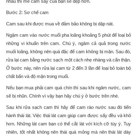
nhau thì mẻ cam sấy của bạn sẽ đẹp hơn.
Bước 2: Sơ chế cam
Cam sau khi được mua về đảm bảo không bị dập nát.
Ngậm cam vào nước muối pha loãng khoảng 5 phút để loại bỏ
những vi khuẩn trên cam. Chú ý, ngâm cả quả trong nước
muối loãng, không nên quá đặc để cam không bị mặn. Sau đó,
rửa lại cam bằng nước sạch một cách nhẹ nhàng và cẩn thận.
Ở bước này, nên rửa lại cam từ 2 đến 3 lần để loại bỏ toàn bộ
chất bẩn và độ mặn trong muối.
Nếu bạn mua phải cam quá chín thì sau khi ngâm nước, cam
sẽ bị nhũn. Chính vì vậy bạn hãy chú ý ở bước trên nhé.
Sau khi rửa sạch cam thì hãy để cam ráo nước sau đó tiến
hành thái lát. Việc thái lát cam giúp cam được sấy đều và khô
hơn. Những lát cam bạn có thể cắt lát với kích cỡ tùy ý. Tuy
nhiên, tốt nhất không nên thái quá mỏng mà nên thái lát dày