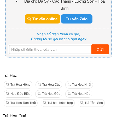
Địa chỉ: Đa Sỹ - Cao Thắng - Lương Sơn - Hòa
Bình
Tư vấn online
Tư vấn Zalo
Nhập số điện thoại và gửi,
Chúng tôi sẽ gọi lai cho bạn ngay
GỬI
Trà Hoa
Trà Hoa Hồng
Trà Hoa Cúc
Trà Hoa Nhài
Hoa Đậu Biếc
Trà Hoa Đào
Trà Hoa Hòe
Trà Hoa Tam Thất
Trà hoa bách hợp
Trà Tâm Sen
Trà Hoa Quả