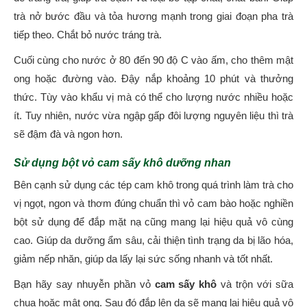
trà nở bước đầu và tỏa hương mạnh trong giai đoạn pha trà
tiếp theo. Chắt bỏ nước tráng trà.
Cuối cùng cho nước ở 80 đến 90 độ C vào ấm, cho thêm mật
ong hoặc đường vào. Đậy nắp khoảng 10 phút và thưởng
thức. Tùy vào khẩu vị mà có thể cho lượng nước nhiều hoặc
ít. Tuy nhiên, nước vừa ngập gấp đôi lượng nguyên liệu thì trà
sẽ đậm đà và ngon hơn.
Sử dụng bột vỏ cam sấy khô dưỡng nhan
Bên cạnh sử dụng các tép cam khô trong quá trình làm trà cho
vị ngọt, ngon và thơm đúng chuẩn thì vỏ cam bào hoặc nghiền
bột sử dụng để đắp mặt nạ cũng mang lại hiệu quả vô cùng
cao. Giúp da dưỡng ẩm sâu, cải thiện tình trạng da bị lão hóa,
giảm nếp nhăn, giúp da lấy lại sức sống nhanh và tốt nhất.
Bạn hãy say nhuyễn phần vỏ
cam sấy khô
và trộn với sữa
chua hoặc mật ong. Sau đó đắp lên da sẽ mang lại hiệu quả vô