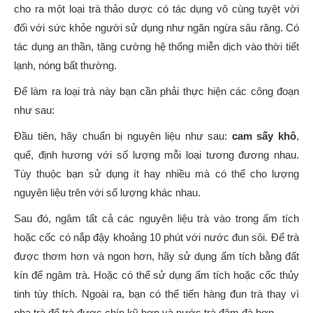
cho ra một loại trà thảo dược có tác dụng vô cùng tuyệt vời
đối với sức khỏe người sử dụng như ngăn ngừa sâu răng. Có
tác dụng an thần, tăng cường hệ thống miễn dịch vào thời tiết
lạnh, nóng bất thường.
Để làm ra loại trà này bạn cần phải thực hiện các công đoạn
như sau:
Đầu tiên, hãy chuẩn bị nguyên liệu như sau:
cam sấy khô
,
quế, định hương với số lượng mỗi loại tương đương nhau.
Tùy thuộc bạn sử dụng ít hay nhiều mà có thể cho lượng
nguyên liệu trên với số lượng khác nhau.
Sau đó, ngâm tất cả các nguyên liệu trà vào trong ấm tích
hoặc cốc có nắp đậy khoảng 10 phút với nước đun sôi. Để trà
được thơm hơn và ngon hơn, hãy sử dụng ấm tích bằng đất
kín để ngâm trà. Hoặc có thể sử dụng ấm tích hoặc cốc thủy
tinh tùy thích. Ngoài ra, bạn có thể tiến hàng đun trà thay vì
pha trà để trà được chín kỹ hơn và nước trà đậm đà hơn.