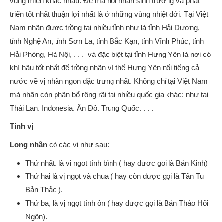
vùng miền khác nhau. Để mà nói nhãn sinh trưởng và phát
triển tốt nhất thuận lợi nhất là ở những vùng nhiệt đới. Tại Việt
Nam nhãn được trồng tại nhiều tỉnh như là tỉnh Hải Dương,
tỉnh Nghệ An, tỉnh Sơn La, tỉnh Bắc Kạn, tỉnh Vĩnh Phúc, tỉnh
Hải Phòng, Hà Nội, . . . và đặc biệt tại tỉnh Hưng Yên là nơi có
khí hậu tốt nhất để trồng nhãn vì thế Hưng Yên nổi tiếng cả
nước về vị nhãn ngon đặc trưng nhất. Không chỉ tại Việt Nam
mà nhãn còn phân bổ rộng rãi tại nhiều quốc gia khác: như tại
Thái Lan, Indonesia, Ấn Độ, Trung Quốc, . . .
Tính vị
Long nhãn
có các vị như sau:
Thứ nhất, là vị ngọt tính bình ( hay được gọi là Bản Kinh)
Thứ hai là vị ngọt và chua ( hay còn được gọi là Tân Tu
Bản Thảo ).
Thứ ba, là vị ngọt tính ôn ( hay được gọi là Bản Thảo Hối
Ngôn).