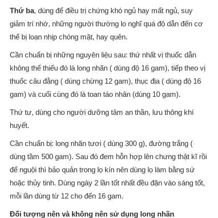
Thứ ba
, dùng để điều trị chứng khó ngủ hay mất ngủ, suy
giảm trí nhớ, những người thường lo nghĩ quá độ dẫn đến cơ
thể bị loạn nhịp chóng mặt, hay quên.
Cần chuẩn bị những nguyên liệu sau: thứ nhất vị thuốc dẫn
không thể thiếu đó là long nhãn ( dùng độ 16 gam), tiếp theo vị
thuốc câu đằng ( dùng chừng 12 gam), thục địa ( dùng độ 16
gam) và cuối cùng đó là toan táo nhân (dùng 10 gam).
Thứ tư, dùng cho người dưỡng tâm an thần, lưu thông khí
huyết.
Cần chuẩn bị: long nhãn tươi ( dùng 300 g), đường trắng (
dùng tầm 500 gam). Sau đó đem hỗn hợp lên chưng thật kĩ rồi
để nguội thì bảo quản trong lọ kín nên dùng lọ làm bằng sứ
hoặc thủy tinh. Dùng ngày 2 lần tốt nhất đều đặn vào sáng tốt,
mỗi lần dùng từ 12 cho đến 16 gam.
Đối tượng nên và không nên sử dụng long nhãn