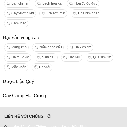
Bán chi liên
Bạch hoa xà
Hoa đu đủ đực
Cây xương khỉ
Trà sơn mật
Hoa kim ngân
Cam thảo
Đặc sản vùng cao
Măng khô
Nấm ngọc cẩu
Ba kích tím
Hà thủ ô đỏ
Sâm cau
Hạt tiêu
Quả sim tím
Mắc khén
Hạt dổi
Dược Liệu Quý
Cây Giống Hạt Giống
LIÊN HỆ VỚI CHÚNG TÔI
Đa Sỹ - Cao Thắng - Lương Sơn - Hòa Bình