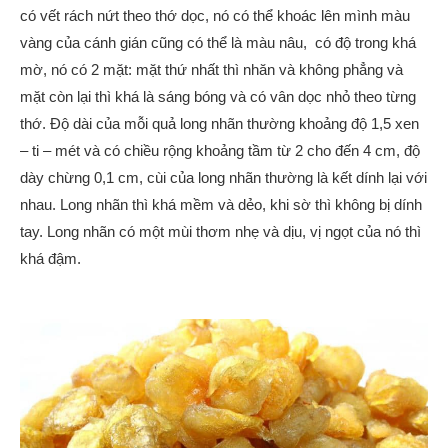
có vết rách nứt theo thớ dọc, nó có thể khoác lên mình màu
vàng của cánh gián cũng có thể là màu nâu, có độ trong khá
mờ, nó có 2 mặt: mặt thứ nhất thì nhăn và không phẳng và
mặt còn lại thì khá là sáng bóng và có vân dọc nhỏ theo từng
thớ. Độ dài của mỗi quả long nhãn thường khoảng độ 1,5 xen
– ti – mét và có chiều rộng khoảng tầm từ 2 cho đến 4 cm, độ
dày chừng 0,1 cm, cùi của long nhãn thường là kết dính lại với
nhau. Long nhãn thì khá mềm và dẻo, khi sờ thì không bị dính
tay. Long nhãn có một mùi thơm nhẹ và dịu, vị ngọt của nó thì
khá đậm.