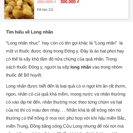
350.000 ₫
300.000 ₫
Đã bán 211
Tìm hiểu về Long nhãn
“Long nhãn nhục” hay còn có tên gọi khác là “Long nhãn” là
một vị thuốc được dùng trong Đông y. Đây là áo hạt phơi hay
có thể là sấy khô tầm độ nửa chừng của quả nhãn. Trong
sách thuốc Đông y, người ta xếp
long nhãn
vào trong nhóm
thuốc để Bổ huyết.
Long nhãn được biết đến là loại quả có vị ngọt khi ăn rất thơm,
ngon, nhãn có cùi quả khá mềm, mọng nước và nhãn thường
có vào dịp hè đến, nhãn thường mọc theo từng chùm và hạt
của nó thì có màu đen nháy, . . Nhãn khá là dễ trông nên nó
thường có thể trồng ở mọi nơi: phù hợp với khí hậu miền Bắc,
miền Trung, Đồng bằng sông Cửu Long nhưng để nói nơi mà