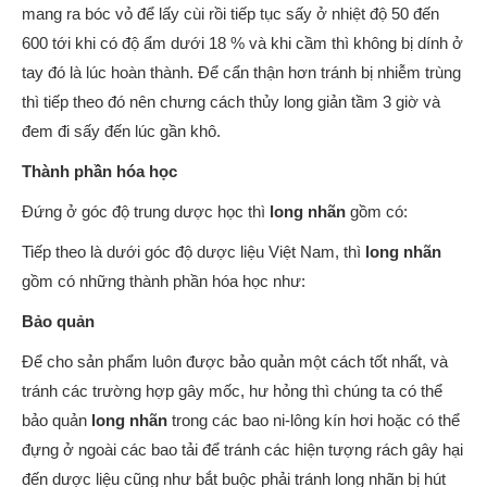
mang ra bóc vỏ để lấy cùi rồi tiếp tục sấy ở nhiệt độ 50 đến
600 tới khi có độ ẩm dưới 18 % và khi cầm thì không bị dính ở
tay đó là lúc hoàn thành. Để cẩn thận hơn tránh bị nhiễm trùng
thì tiếp theo đó nên chưng cách thủy long giản tầm 3 giờ và
đem đi sấy đến lúc gần khô.
Thành phần hóa học
Đứng ở góc độ trung dược học thì
long nhãn
gồm có:
Tiếp theo là dưới góc độ dược liệu Việt Nam, thì
long nhãn
gồm có những thành phần hóa học như:
Bảo quản
Để cho sản phẩm luôn được bảo quản một cách tốt nhất, và
tránh các trường hợp gây mốc, hư hỏng thì chúng ta có thể
bảo quản
long nhãn
trong các bao ni-lông kín hơi hoặc có thể
đựng ở ngoài các bao tải để tránh các hiện tượng rách gây hại
đến dược liệu cũng như bắt buộc phải tránh long nhãn bị hút