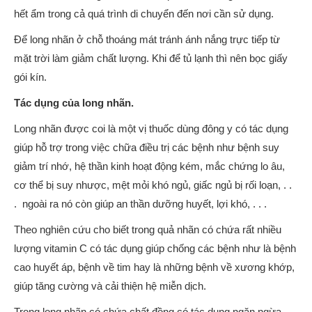
hết ẩm trong cả quá trình di chuyển đến nơi cần sử dụng.
Để long nhãn ở chỗ thoáng mát tránh ánh nắng trực tiếp từ
mặt trời làm giảm chất lượng. Khi để tủ lạnh thì nên bọc giấy
gói kín.
Tác dụng của long nhãn.
Long nhãn được coi là một vị thuốc dùng đông y có tác dụng
giúp hỗ trợ trong việc chữa điều trị các bệnh như bệnh suy
giảm trí nhớ, hệ thần kinh hoạt động kém, mắc chứng lo âu,
cơ thể bị suy nhược, mệt mỏi khó ngủ, giấc ngủ bị rối loạn, . .
. ngoài ra nó còn giúp an thần dưỡng huyết, lợi khó, . . .
Theo nghiên cứu cho biết trong quả nhãn có chứa rất nhiều
lượng vitamin C có tác dụng giúp chống các bệnh như là bệnh
cao huyết áp, bệnh về tim hay là những bệnh về xương khớp,
giúp tăng cường và cải thiện hệ miễn dịch.
Trong long nhãn có chứa chất đồng có tác dụng ngăn ngừa