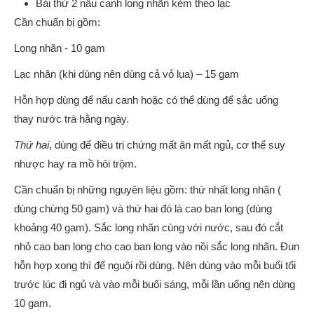
Bài thứ 2 nấu canh long nhãn kèm theo lạc
Cần chuẩn bị gồm:
Long nhãn - 10 gam
Lạc nhân (khi dùng nên dùng cả vỏ lụa) – 15 gam
Hỗn hợp dùng để nấu canh hoặc có thể dùng để sắc uống
thay nước trà hằng ngày.
Thứ hai
, dùng để điều trị chứng mất ăn mất ngủ, cơ thể suy
nhược hay ra mồ hôi trộm.
Cần chuẩn bị những nguyên liệu gồm: thứ nhất long nhãn (
dùng chừng 50 gam) và thứ hai đó là cao ban long (dùng
khoảng 40 gam). Sắc long nhãn cùng với nước, sau đó cắt
nhỏ cao ban long cho cao ban long vào nồi sắc long nhãn. Đun
hỗn hợp xong thì để nguội rồi dùng. Nên dùng vào mỗi buổi tối
trước lúc đi ngủ và vào mỗi buổi sáng, mỗi lần uống nên dùng
10 gam.