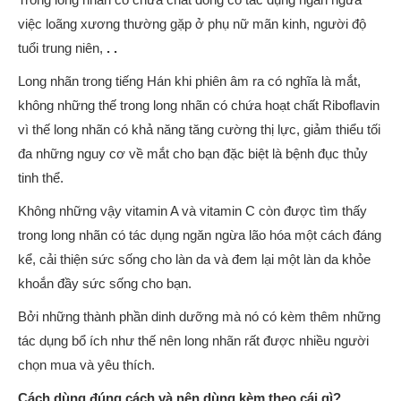
việc loãng xương thường gặp ở phụ nữ mãn kinh, người độ
tuổi trung niên,
. .
Long nhãn trong tiếng Hán khi phiên âm ra có nghĩa là mắt,
không những thế trong long nhãn có chứa hoạt chất Riboflavin
vì thế long nhãn có khả năng tăng cường thị lực, giảm thiểu tối
đa những nguy cơ về mắt cho bạn đặc biệt là bệnh đục thủy
tinh thể.
Không những vậy vitamin A và vitamin C còn được tìm thấy
trong long nhãn có tác dụng ngăn ngừa lão hóa một cách đáng
kể, cải thiện sức sống cho làn da và đem lại một làn da khỏe
khoắn đầy sức sống cho bạn.
Bởi những thành phần dinh dưỡng mà nó có kèm thêm những
tác dụng bổ ích như thế nên long nhãn rất được nhiều người
chọn mua và yêu thích.
Cách dùng đúng cách và nên dùng kèm theo cái gì?