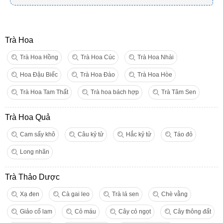
Trà Hoa
Trà Hoa Hồng
Trà Hoa Cúc
Trà Hoa Nhài
Hoa Đậu Biếc
Trà Hoa Đào
Trà Hoa Hòe
Trà Hoa Tam Thất
Trà hoa bách hợp
Trà Tâm Sen
Trà Hoa Quả
Cam sấy khô
Câu kỷ tử
Hắc kỷ tử
Táo đỏ
Long nhãn
Trà Thảo Dược
Xạ đen
Cà gai leo
Trà lá sen
Chè vằng
Giảo cổ lam
Cỏ máu
Cây cỏ ngọt
Cây thông đất