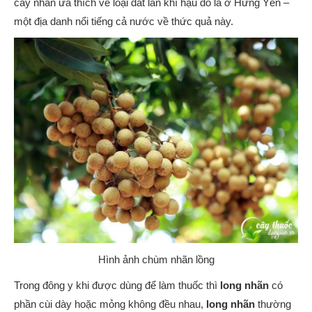
cây nhãn ưa thích về loại đất lẫn khí hậu đó là ở Hưng Yên –
một địa danh nổi tiếng cả nước về thức quả này.
Hình ảnh chùm nhãn lồng
Trong đông y khi được dùng để làm thuốc thì
long nhãn
có
phần cùi dày hoặc mỏng không đều nhau,
long nhãn
thường