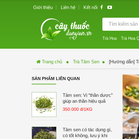
Giới thiệu
Liên hệ
Kết nối
Trà Hoa
Trà Hoa 
Trang chủ
Trà Tâm Sen
[Hướng dẫn] T
SẢN PHẨM LIÊN QUAN
Tâm sen: Vị “thần dược”
giúp an thần hiệu quả
350.000 đ/1KG
Tâm sen có tác dụng gì,
có tốt không, lưu ý khi