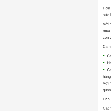
Hơn 
sức 
Với 
mua 
còn 
Cam 
Ca
Ho
Có
hàng 
Với 
quan
Liên
Cách 