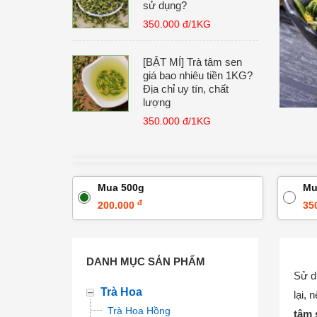
sử dụng?
350.000 đ/1KG
[BẬT MÍ] Trà tâm sen
giá bao nhiêu tiền 1KG?
Địa chỉ uy tín, chất
lượng
350.000 đ/1KG
Mua 500g
Mu
đ
200.000
35
DANH MỤC SẢN PHẨM
Sử d
Trà Hoa
lại,
Trà Hoa Hồng
tâm 