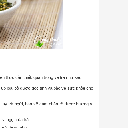
?
n thức cần thiết, quan trọng về trà như sau:
giúp loại bỏ được độc tính và bảo vệ sức khỏe cho
n tay và ngửi, bạn sẽ cảm nhận rõ được hương vị
vị ngọt của trà
, mùi thơm nhẹ