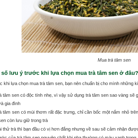
Mua trà tâm sen
 số lưu ý trước khi lựa chọn mua trà tâm sen ở đâu
 khi lựa chọn mua trà tâm sen, bạn nên chuẩn bị cho mình những kiế
à tâm sen có độc tính nhẹ, vì vậy sử dụng trà tâm sen sao vàng sẽ 
à gia đình
à tâm sen có mùi thơm rất đặc trưng, chỉ cần bốc một nắm nhỏ trê
en còn lưu giữ trong trà
i thử trà thì bạn đầu có vị hơn đắng nhưng về sau sẽ cảm nhận được 
ớc của trà tâm sen nguyên chất khi pha thường có màu xanh trong