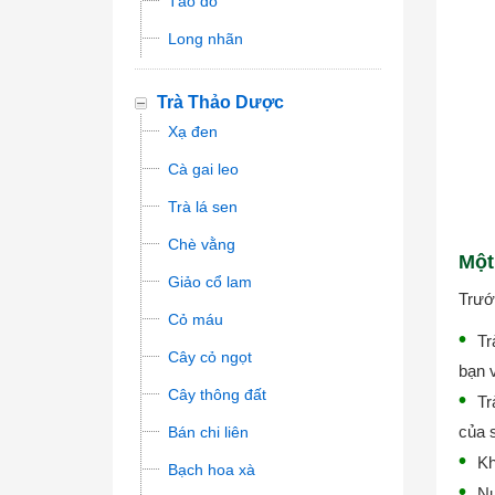
Táo đỏ
Long nhãn
Trà Thảo Dược
Xạ đen
Cà gai leo
Trà lá sen
Chè vằng
Một
Giảo cổ lam
Trước
Cỏ máu
Tr
Cây cỏ ngọt
bạn v
Cây thông đất
Tr
của s
Bán chi liên
Kh
Bạch hoa xà
Nư