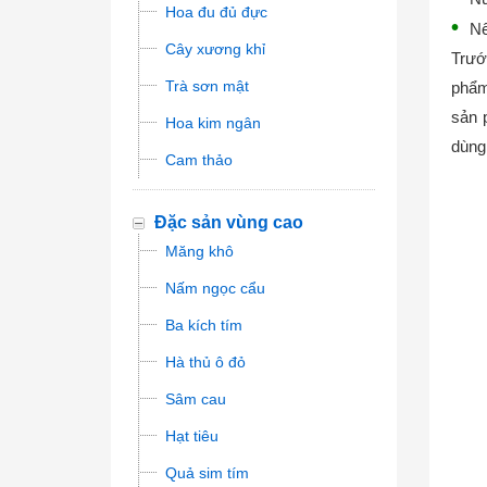
Hoa đu đủ đực
Nê
Cây xương khỉ
Trướ
Trà sơn mật
phẩm
sản 
Hoa kim ngân
dùng
Cam thảo
Đặc sản vùng cao
Măng khô
Nấm ngọc cẩu
Ba kích tím
Hà thủ ô đỏ
Sâm cau
Hạt tiêu
Quả sim tím