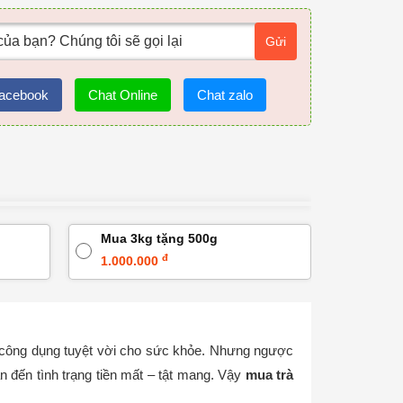
Gửi
acebook
Chat Online
Chat zalo
Mua 3kg tặng 500g
đ
1.000.000
u công dụng tuyệt vời cho sức khỏe. Nhưng ngược
n đến tình trạng tiền mất – tật mang. Vậy
mua trà