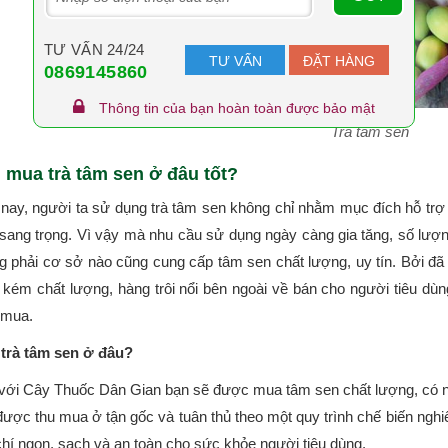
TƯ VẤN 24/24
TƯ VẤN
ĐẶT HÀNG
0869145860
Thông tin của bạn hoàn toàn được bảo mật
Trà tâm sen
 mua trà tâm sen ở đâu tốt?
 nay, người ta sử dụng trà tâm sen không chỉ nhằm mục đích hỗ trợ 
 sang trọng. Vì vậy mà nhu cầu sử dụng ngày càng gia tăng, số lượ
g phải cơ sở nào cũng cung cấp tâm sen chất lượng, uy tín. Bởi đã 
 kém chất lượng, hàng trôi nổi bên ngoài về bán cho người tiêu dù
 mua.
trà tâm sen ở đâu?
với Cây Thuốc Dân Gian bạn sẽ được mua tâm sen chất lượng, có ng
được thu mua ở tận gốc và tuân thủ theo một quy trình chế biến ngh
chí ngon, sạch và an toàn cho sức khỏe người tiêu dùng.