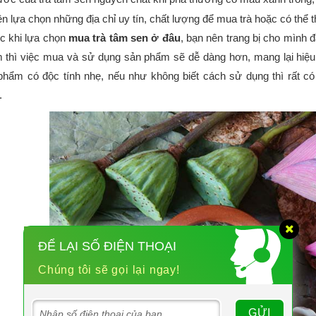
n lựa chọn những địa chỉ uy tín, chất lượng để mua trà hoặc có thể 
c khi lựa chọn
mua trà tâm sen ở đâu
, bạn nên trang bị cho mình 
 thì việc mua và sử dụng sản phẩm sẽ dễ dàng hơn, mang lại hiệu 
phẩm có độc tính nhẹ, nếu như không biết cách sử dụng thì rất 
.
ĐỂ LẠI SỐ ĐIỆN THOẠI
Chúng tôi sẽ gọi lại ngay!
GỬI