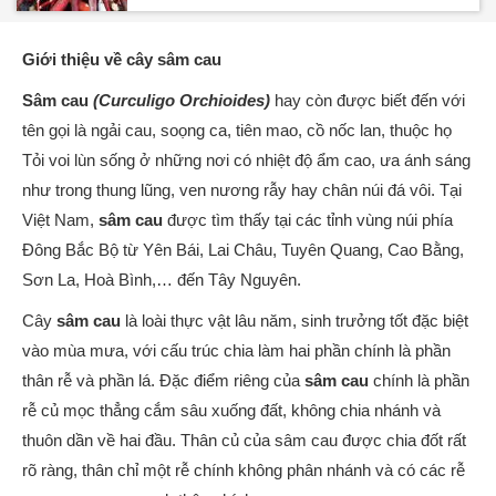
Giới thiệu về cây sâm cau
Sâm cau
(Curculigo Orchioides)
hay còn được biết đến với
tên gọi là ngải cau, soọng ca, tiên mao, cồ nốc lan, thuộc họ
Tỏi voi lùn sống ở những nơi có nhiệt độ ẩm cao, ưa ánh sáng
như trong thung lũng, ven nương rẫy hay chân núi đá vôi. Tại
Việt Nam,
sâm cau
được tìm thấy tại các tỉnh vùng núi phía
Đông Bắc Bộ từ Yên Bái, Lai Châu, Tuyên Quang, Cao Bằng,
Sơn La, Hoà Bình,… đến Tây Nguyên.
Cây
sâm cau
là loài thực vật lâu năm, sinh trưởng tốt đặc biệt
vào mùa mưa, với cấu trúc chia làm hai phần chính là phần
thân rễ và phần lá. Đặc điểm riêng của
sâm cau
chính là phần
rễ củ mọc thẳng cắm sâu xuống đất, không chia nhánh và
thuôn dần về hai đầu. Thân củ của sâm cau được chia đốt rất
rõ ràng, thân chỉ một rễ chính không phân nhánh và có các rễ