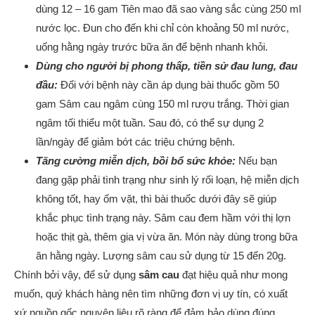
dùng 12 – 16 gam Tiên mao đã sao vàng sắc cùng 250 ml
nước lọc. Đun cho đến khi chỉ còn khoảng 50 ml nước,
uống hằng ngày trước bữa ăn để bệnh nhanh khỏi.
Dùng cho người bị phong thấp, tiền sử đau lung, đau
đầu
:
Đối với bệnh này cần áp dụng bài thuốc gồm 50
gam Sâm cau ngâm cùng 150 ml rượu trắng. Thời gian
ngâm tối thiểu một tuần. Sau đó, có thể sự dụng 2
lần/ngày để giảm bớt các triệu chứng bệnh.
Tăng cường miễn dịch, bồi bổ sức khỏe
:
Nếu bạn
đang gặp phải tình trạng như sinh lý rối loạn, hệ miễn dịch
không tốt, hay ốm vặt, thì bài thuốc dưới đây sẽ giúp
khắc phục tình trạng này. Sâm cau đem hầm với thị lợn
hoặc thịt gà, thêm gia vị vừa ăn. Món này dùng trong bữa
ăn hằng ngày. Lượng sâm cau sử dụng từ 15 đến 20g.
Chính bởi vậy, để sử dụng
s
âm cau
đạt hiệu quả như mong
muốn, quý khách hàng nên tìm những đơn vị uy tín, có xuất
xứ nguồn gốc nguyên liệu rõ ràng để đảm bảo dùng đúng