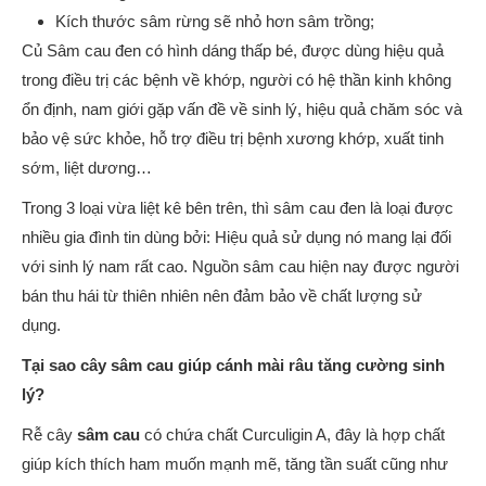
Kích thước sâm rừng sẽ nhỏ hơn sâm trồng;
Củ Sâm cau đen có hình dáng thấp bé, được dùng hiệu quả
trong điều trị các bệnh về khớp, người có hệ thần kinh không
ổn định, nam giới gặp vấn đề về sinh lý, hiệu quả chăm sóc và
bảo vệ sức khỏe, hỗ trợ điều trị bệnh xương khớp, xuất tinh
sớm, liệt dương…
Trong 3 loại vừa liệt kê bên trên, thì sâm cau đen là loại được
nhiều gia đình tin dùng bởi: Hiệu quả sử dụng nó mang lại đối
với sinh lý nam rất cao. Nguồn sâm cau hiện nay được người
bán thu hái từ thiên nhiên nên đảm bảo về chất lượng sử
dụng.
Tại sao cây sâm cau giúp cánh mài râu tăng cường sinh
lý?
Rễ cây
s
âm cau
có chứa chất Curculigin A, đây là hợp chất
giúp kích thích ham muốn mạnh mẽ, tăng tần suất cũng như