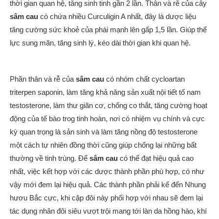
thời gian quan hệ, tăng sinh tinh gần 2 lần. Thân và rẽ của cây
s
âm
c
au
có chứa nhiều Curculigin A nhất, đây là dược liệu
tăng cường sức khoẻ của phái mạnh lên gấp 1,5 lần. Giúp thể
lực sung mãn, tăng sinh lý, kéo dài thời gian khi quan hệ.
Phần thân và rễ của
s
âm
c
au
có nhóm chất cycloartan
triterpen saponin, làm tăng khả năng sản xuất nội tiết tố nam
testosterone, làm thư giãn cơ, chống co thắt, tăng cường hoạt
động của tế bào trog tinh hoàn, nơi có nhiệm vụ chính và cực
kỳ quan trọng là sản sinh và làm tăng nồng độ testosterone
một cách tự nhiên đồng thời cũng giúp chống lại những bất
thường về tinh trùng. Để
s
âm cau
có thể đạt hiệu quả cao
nhất, việc kết hợp với các dược thành phần phù hợp, có như
vậy mới đem lại hiệu quả. Các thành phần phải kể đến Nhung
hươu Bắc cực, khi cặp đôi này phối hợp với nhau sẽ đem lại
tác dụng nhân đôi siêu vượt trội mang tới làn da hồng hào, khí