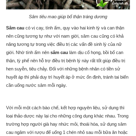
Sâm tiêu mao giúp bổ thận tráng dương
Sâm cau
có vị cay, tính ấm, quy vào hai kinh tỳ và can thận
nên cũng tương tự như với nam giới, sâm cau cũng có khả
năng tương tự trong việc điều trị các vấn đề sinh lý của nữ
giới. Nhờ tính ấm nên
sâm cau
làm dịu cổ họng, bồi bổ can
thận, tỳ phế nên hỗ trợ điều trị bệnh lý này rất tốt giúp điều trị
hen suyễn, tiêu chảy. Đối với những bệnh nhân có tiền sử
huyết áp thì phải duy trì huyết áp ở mức ổn định, tránh tai biến
cần uống nước sâm mỗi ngày.
Với mỗi một cách bào chế, kết hợp nguyên liệu, sử dụng thì
loại thảo dược này lại cho những công dụng khác nhau. Trong
trường hợp người già hay nhức mỏi, thoái hóa, sử dụng sâm
cau ngâm với rượu để uống 1 chén nhỏ sau mỗi bữa ăn hoặc