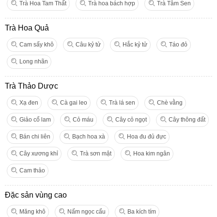
Trà Hoa Tam Thất
Trà hoa bách hợp
Trà Tâm Sen
Trà Hoa Quả
Cam sấy khô
Câu kỷ tử
Hắc kỷ tử
Táo đỏ
Long nhãn
Trà Thảo Dược
Xạ đen
Cà gai leo
Trà lá sen
Chè vằng
Giảo cổ lam
Cỏ máu
Cây cỏ ngọt
Cây thông đất
Bán chi liên
Bạch hoa xà
Hoa đu đủ đực
Cây xương khỉ
Trà sơn mật
Hoa kim ngân
Cam thảo
Đặc sản vùng cao
Măng khô
Nấm ngọc cẩu
Ba kích tím