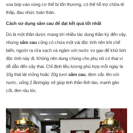
xoa bóp vào vùng cơ thể bị tổn thương, có thể hỗ trợ chữa tê
thấp, đau nhức toàn thân.
Cách sử dụng sâm cau để đạt kết quả tốt nhất
Dù là một thần dược mang tới nhiều tác dụng thần kỳ đến vậy,
nhưng
sâm cau
cũng có chứa một vài độc tính nên khi chế
biến, người ra rửa sạch và ngâm với nước vo gạo để khử bớt
độc tính này đi. Không nên dung chúng cho phụ nữ có thai vì
dễ dẫn đến sảy thai. Chỉ định liều lượng phù hợp mỗi ngày là
10g thái lát mỏng hoặc 20g tươi
sâm cau
, đem sắc lên với
nước, uống 2 lần/ngày sẽ giúp tinh thần tỉnh táo, mạnh gân
cốt, đen râu tóc.