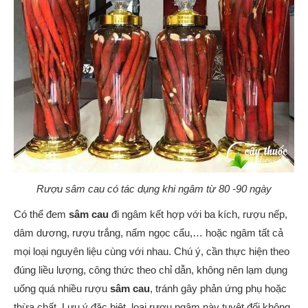
Rượu sâm cau có tác dụng khi ngâm từ 80 -90 ngày
Có thể đem
sâm cau
đi ngâm kết hợp với ba kích, rượu nếp,
dâm dương, rượu trắng, nấm ngọc cẩu,… hoặc ngâm tất cả
mọi loại nguyên liệu cùng với nhau. Chú ý, cần thực hiện theo
đúng liều lượng, công thức theo chỉ dẫn, không nên lạm dụng
uống quá nhiều rượu
sâm cau
, tránh gây phản ứng phụ hoặc
thừa chất. Lưu ý đặc biệt, loại rượu ngâm này tuyệt đối không