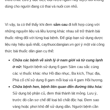
dùng cho người đang có thai và nuôi con nhỏ.
Vì vậy, ta có thể thấy khi đem
sâm cau
đi kết hợp cùng với
những nguyên liệu và liều lượng khác nhau sẽ trở thành bài
thuốc riêng đối với từng loại bệnh. Để giúp bạn sử dụng dược
liệu này hiệu quả nhất, caythuocdangian.vn gợi ý một vài công
thức bài thuốc dân gian cụ thể:
Chữa các bệnh về sinh lý ở nam giới và tử cung lạnh
ở nữ:
Người bệnh sử dụng 6 gam Sâm cau sắc cùng
các vị thuốc khác như Hồ đào nhục, Ba kích, Thục địa,
Phá cố chỉ sử dụng 8 gam mỗi loại và 4 gam Hồi hương.
Chữa bệnh hen, bệnh liên quan đến đường tiêu hóa:
Sử dụng bộ phận củ, đem thái thành lát mỏng. Lưu ý,
trước đó cần sơ chế để loại bỏ chất độc hại. Đem sao
vàng hoặc phơi khô để sử dụng dần. Người bệnh cần