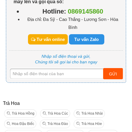
máy lên và gọi qua số:
Hotline:
0869145860
Địa chỉ: Đa Sỹ - Cao Thắng - Lương Sơn - Hòa
Bình
Tư vấn online
Tư vấn Zalo
Nhập số điện thoại và gửi,
Chúng tôi sẽ gọi lai cho bạn ngay
GỬI
Trà Hoa
Trà Hoa Hồng
Trà Hoa Cúc
Trà Hoa Nhài
Hoa Đậu Biếc
Trà Hoa Đào
Trà Hoa Hòe