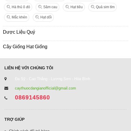
Hà thủ ô đỏ
Sâm cau
Hạt tiêu
Quả sim tím
Mắc khén
Hạt dổi
Dược Liệu Quý
Cây Giống Hạt Giống
LIÊN HỆ VỚI CHÚNG TÔI
Đa Sỹ - Cao Thắng - Lương Sơn - Hòa Bình
caythuocdangianofficial@gmail.com
0869145860
TRỢ GIÚP