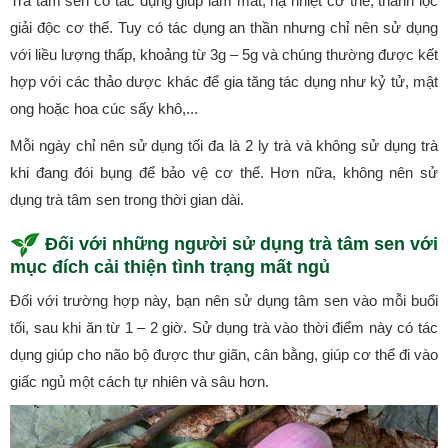
Trà tâm sen có tác dụng giúp làm mát, hạ nhiệt cơ thể, thanh lọc
giải độc cơ thể. Tuy có tác dụng an thần nhưng chỉ nên sử dụng
với liều lượng thấp, khoảng từ 3g – 5g và chúng thường được kết
hợp với các thảo dược khác để gia tăng tác dụng như kỷ tử, mật
ong hoặc hoa cúc sấy khô,...
Mỗi ngày chỉ nên sử dụng tối đa là 2 ly trà và không sử dụng trà
khi đang đói bụng để bảo vệ cơ thể. Hơn nữa, không nên sử
dụng trà tâm sen trong thời gian dài.
Đối với những người sử dụng trà tâm sen với
mục đích cải thiện tình trạng mất ngủ
Đối với trường hợp này, bạn nên sử dụng tâm sen vào mỗi buổi
tối, sau khi ăn từ 1 – 2 giờ. Sử dụng trà vào thời điểm này có tác
dụng giúp cho não bộ được thư giãn, cân bằng, giúp cơ thể đi vào
giấc ngủ một cách tự nhiên và sâu hơn.