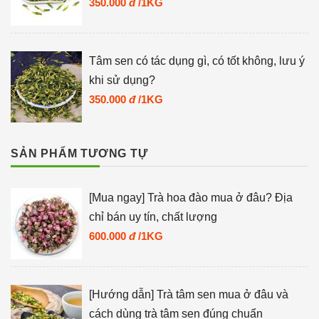
350.000
đ
/1KG
Tâm sen có tác dụng gì, có tốt không, lưu ý
khi sử dụng?
350.000
đ
/1KG
SẢN PHẨM TƯƠNG TỰ
[Mua ngay] Trà hoa đào mua ở đâu? Địa
chỉ bán uy tín, chất lượng
600.000
đ
/1KG
[Hướng dẫn] Trà tâm sen mua ở đâu và
cách dùng trà tâm sen đúng chuẩn