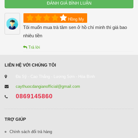
ĐÁNH GIÁ BÌNH LUẬN
Hồng My
Tôi muốn mua trà tâm sen ở hồ chí minh thì giá bao
nhiêu tiền
Trả lời
LIÊN HỆ VỚI CHÚNG TÔI
Đa Sỹ - Cao Thắng - Lương Sơn - Hòa Bình
caythuocdangianofficial@gmail.com
0869145860
TRỢ GIÚP
Chính sách đổi trả hàng