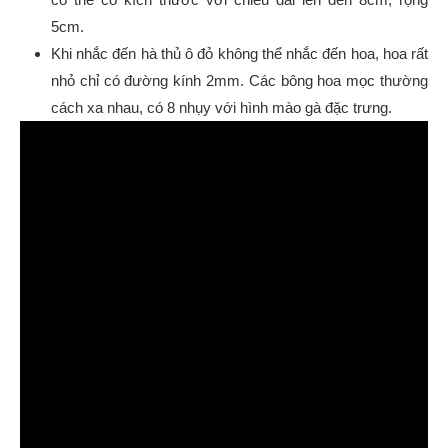
5cm.
Khi nhắc đến hà thủ ô đỏ không thể nhắc đến hoa, hoa rất
nhỏ chỉ có đường kính 2mm. Các bông hoa mọc thường
cách xa nhau, có 8 nhụy với hình mào gà đặc trưng.