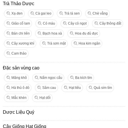
Trà Thảo Dược
Xạ đen
Cà gai leo
Trà lá sen
Chè vằng
Giảo cổ lam
Cỏ máu
Cây cỏ ngọt
Cây thông đất
Bán chi liên
Bạch hoa xà
Hoa đu đủ đực
Cây xương khỉ
Trà sơn mật
Hoa kim ngân
Cam thảo
Đặc sản vùng cao
Măng khô
Nấm ngọc cẩu
Ba kích tím
Hà thủ ô đỏ
Sâm cau
Hạt tiêu
Quả sim tím
Mắc khén
Hạt dổi
Dược Liệu Quý
Cây Giống Hạt Giống