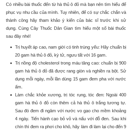
Có nhiều bài thuốc đến từ hà thủ ô đỏ mà bạn nên tìm hiểu để
phục vụ nhu cầu của mình. Tuy nhiên, để có sự chắc chắn và
thành công hãy tham khảo ý kiến của bác sĩ trước khi sử
dụng. Cùng Cây Thuốc Dân Gian tìm hiểu một số bài thuốc
sau đây nhé!
Trị huyết áp cao, nam giới có tinh trùng yếu: Hãy chuẩn bị
20 gam hà thủ ô đỏ, kỳ tử, ngưu tất với 16 gam.
Trị nồng độ cholesterol trong máu tăng cao: chuẩn bị 900
gam hà thủ ô đỏ đã được rang giòn và nghiền ra bột. Sử
dụng mỗi ngày, mỗi lần dùng 15 gam đem pha với nước
ấm.
Làm chắc khỏe xương, trị tóc rụng, tóc đen: Ngoài 400
gam hà thủ ô đỏ còn thêm cả hà thủ ô trắng tương tự.
Sau đó đem đi ngâm với nước vo gạo cho mềm khoảng
4 ngày. Tiến hành cạo bỏ vỏ và nấu với đỗ đen. Sau khi
chín thì đem ra phơi cho khô, hãy làm đi làm lại cho đến 9