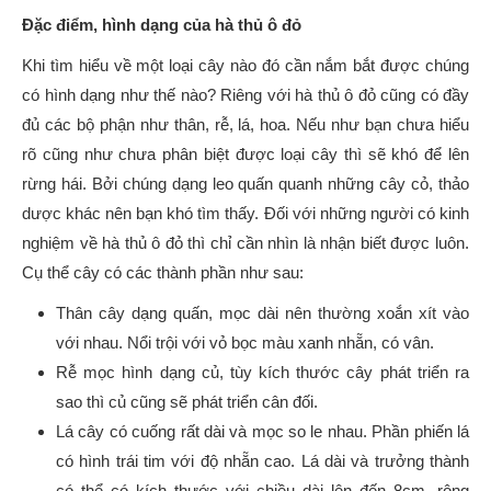
Đặc điểm, hình dạng của hà thủ ô đỏ
Khi tìm hiểu về một loại cây nào đó cần nắm bắt được chúng
có hình dạng như thế nào? Riêng với hà thủ ô đỏ cũng có đầy
đủ các bộ phận như thân, rễ, lá, hoa. Nếu như bạn chưa hiểu
rõ cũng như chưa phân biệt được loại cây thì sẽ khó để lên
rừng hái. Bởi chúng dạng leo quấn quanh những cây cỏ, thảo
dược khác nên bạn khó tìm thấy. Đối với những người có kinh
nghiệm về hà thủ ô đỏ thì chỉ cần nhìn là nhận biết được luôn.
Cụ thể cây có các thành phần như sau:
Thân cây dạng quấn, mọc dài nên thường xoắn xít vào
với nhau. Nổi trội với vỏ bọc màu xanh nhẵn, có vân.
Rễ mọc hình dạng củ, tùy kích thước cây phát triển ra
sao thì củ cũng sẽ phát triển cân đối.
Lá cây có cuống rất dài và mọc so le nhau. Phần phiến lá
có hình trái tim với độ nhẵn cao. Lá dài và trưởng thành
có thể có kích thước với chiều dài lên đến 8cm, rộng