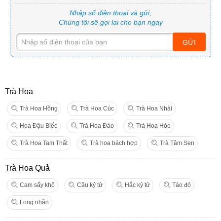
Nhập số điện thoại và gửi,
Chúng tôi sẽ gọi lai cho bạn ngay
GỬI
Trà Hoa
Trà Hoa Hồng
Trà Hoa Cúc
Trà Hoa Nhài
Hoa Đậu Biếc
Trà Hoa Đào
Trà Hoa Hòe
Trà Hoa Tam Thất
Trà hoa bách hợp
Trà Tâm Sen
Trà Hoa Quả
Cam sấy khô
Câu kỷ tử
Hắc kỷ tử
Táo đỏ
Long nhãn