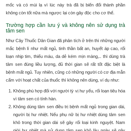
mốc và có mùi lạ vì lúc này trà đã bị biến đổi thành phần
không còn tốt nữa mà ngược lại còn gây độc cho cơ thể.
Trường hợp cần lưu ý và không nên sử dụng trà
tâm sen
Như Cây Thuốc Dân Gian đã phân tích ở trên thì những người
mắc bệnh lí như mất ngủ, tinh thần bất an, huyết áp cao, rối
loạn nhịp tim, thiếu máu, da dẻ kém mịn màng,.. thì dùng trà
tâm sen đúng liều lượng, đủ thời gian sẽ rất tốt đặc biệt là
bệnh mất ngủ. Tuy nhiên, cũng có những người có cơ địa mẫn
cẩm với hoạt chất của thuốc thì không nên dùng, ví dụ như:
Không phù hợp đối với người tỳ vị hư yếu, rối loạn tiêu hóa
vì tâm sen có tính hàn.
Không dùng tâm sen điều trị bệnh mất ngủ trong gian dài,
người bị hư nhiệt. Nếu phụ nữ bị hư nhiệt dùng tâm sen
khô trong thời gian dài sẽ gây rối loại kinh nguyệt. Nam
giới hư nhiệt mà sử dụng tâm sen khô lâu ngày sẽ gây