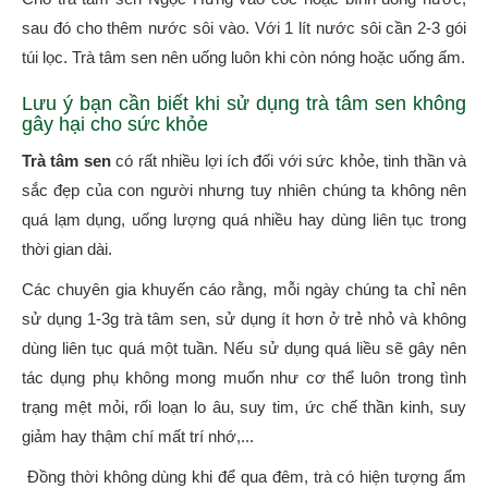
sau đó cho thêm nước sôi vào. Với 1 lít nước sôi cần 2-3 gói
túi lọc. Trà tâm sen nên uống luôn khi còn nóng hoặc uống ấm.
Lưu ý bạn cần biết khi sử dụng trà tâm sen không
gây hại cho sức khỏe
Trà tâm sen
có rất nhiều lợi ích đối với sức khỏe, tinh thần và
sắc đẹp của con người nhưng tuy nhiên chúng ta không nên
quá lạm dụng, uống lượng quá nhiều hay dùng liên tục trong
thời gian dài.
Các chuyên gia khuyến cáo rằng, mỗi ngày chúng ta chỉ nên
sử dụng 1-3g trà tâm sen, sử dụng ít hơn ở trẻ nhỏ và không
dùng liên tục quá một tuần. Nếu sử dụng quá liều sẽ gây nên
tác dụng phụ không mong muốn như cơ thể luôn trong tình
trạng mệt mỏi, rối loạn lo âu, suy tim, ức chế thần kinh, suy
giảm hay thậm chí mất trí nhớ,...
Đồng thời không dùng khi để qua đêm, trà có hiện tượng ẩm