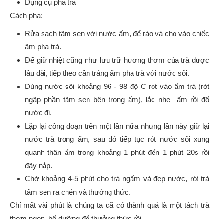
Dụng cụ pha trà
Cách pha:
Rửa sạch tâm sen với nước ấm, để ráo và cho vào chiếc
ấm pha trà.
Để giữ nhiệt cũng như lưu trữ hương thơm của trà được
lâu dài, tiếp theo cần tráng ấm pha trà với nước sôi.
Dùng nước sôi khoảng 96 - 98 độ C rót vào ấm trà (rót
ngập phần tâm sen bên trong ấm), lắc nhẹ ấm rồi đổ
nước đi.
Lặp lại công đoạn trên một lần nữa nhưng lần này giữ lại
nước trà trong ấm, sau đó tiếp tục rót nước sôi xung
quanh thân ấm trong khoảng 1 phút đến 1 phút 20s rồi
đậy nắp.
Chờ khoảng 4-5 phút cho trà ngấm và đẹp nước, rót trà
tâm sen ra chén và thưởng thức.
Chỉ mất vài phút là chúng ta đã có thành quả là một tách trà
thơm ngon, bổ dưỡng để thưởng thức rồi.