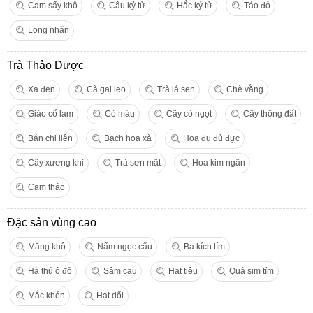
Cam sấy khô
Câu kỷ tử
Hắc kỷ tử
Táo đỏ
Long nhãn
Trà Thảo Dược
Xạ đen
Cà gai leo
Trà lá sen
Chè vằng
Giảo cổ lam
Cỏ máu
Cây cỏ ngọt
Cây thông đất
Bán chi liên
Bạch hoa xà
Hoa đu đủ đực
Cây xương khỉ
Trà sơn mật
Hoa kim ngân
Cam thảo
Đặc sản vùng cao
Măng khô
Nấm ngọc cẩu
Ba kích tím
Hà thủ ô đỏ
Sâm cau
Hạt tiêu
Quả sim tím
Mắc khén
Hạt dổi