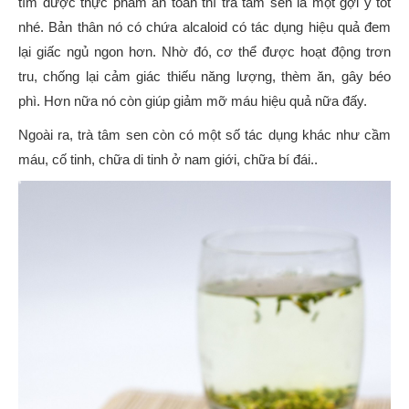
tìm được thực phẩm an toàn thì trà tâm sen là một gợi ý tốt
nhé. Bản thân nó có chứa alcaloid có tác dụng hiệu quả đem
lại giấc ngủ ngon hơn. Nhờ đó, cơ thể được hoạt động trơn
tru, chống lại cảm giác thiếu năng lượng, thèm ăn, gây béo
phì. Hơn nữa nó còn giúp giảm mỡ máu hiệu quả nữa đấy.
Ngoài ra, trà tâm sen còn có một số tác dụng khác như cầm
máu, cố tinh, chữa di tinh ở nam giới, chữa bí đái..