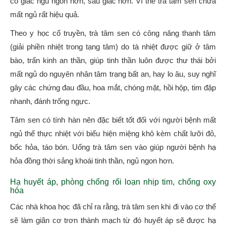
có giấc ngủ ngon hơn, sâu giấc hơn. Vì thê trà tâm sen chữa
mất ngủ rất hiệu quả.
Theo y học cổ truyền, trà tâm sen có công năng thanh tâm
(giải phiền nhiệt trong tạng tâm) do tà nhiệt được giữ ở tâm
bào, trấn kinh an thần, giúp tinh thần luôn được thư thái bởi
mất ngủ do nguyên nhân tâm trạng bất an, hay lo âu, suy nghĩ
gây các chứng đau đầu, hoa mắt, chóng mặt, hồi hộp, tim đập
nhanh, đánh trống ngực.
Tâm sen có tính hàn nên đặc biết tốt đối với người bệnh mất
ngủ thể thực nhiệt với biểu hiện miệng khô kèm chất lưỡi đỏ,
bốc hỏa, táo bón. Uống trà tâm sen vào giúp người bệnh hạ
hỏa đồng thời sảng khoái tinh thần, ngủ ngon hơn.
Hạ huyết áp, phòng chống rối loạn nhịp tim, chống oxy
hóa
Các nhà khoa học đã chỉ ra rằng, trà tâm sen khi đi vào cơ thể
sẽ làm giãn cơ trơn thành mạch từ đó huyết áp sẽ được hạ