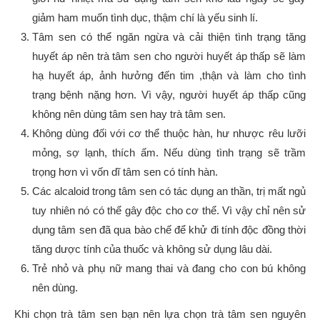
giảm ham muốn tình dục, thậm chí là yếu sinh lí.
Tâm sen có thể ngăn ngừa và cải thiện tình trạng tăng
huyết áp nên trà tâm sen cho người huyết áp thấp sẽ làm
hạ huyết áp, ảnh hưởng đến tim ,thận và làm cho tình
trạng bệnh nặng hơn. Vì vậy, người huyết áp thấp cũng
không nên dùng tâm sen hay trà tâm sen.
Không dùng đối với cơ thể thuộc hàn, hư nhược rêu lưỡi
mỏng, sợ lạnh, thích ấm. Nếu dùng tình trạng sẽ trầm
trọng hơn vì vốn dĩ tâm sen có tính hàn.
Các alcaloid trong tâm sen có tác dụng an thần, trị mất ngủ
tuy nhiên nó có thể gây độc cho cơ thể. Vì vậy chỉ nên sử
dụng tâm sen đã qua bào chế để khử đi tính độc đồng thời
tăng dược tính của thuốc và không sử dụng lâu dài.
Trẻ nhỏ và phụ nữ mang thai và đang cho con bú không
nên dùng.
Khi chọn trà tâm sen bạn nên lựa chọn trà tâm sen nguyên