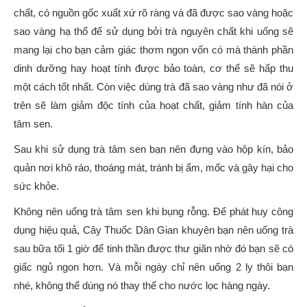
chất, có nguồn gốc xuất xứ rõ ràng và đã được sao vàng hoặc
sao vàng hạ thổ để sử dụng bởi trà nguyên chất khi uống sẽ
mang lại cho bạn cảm giác thơm ngon vốn có mà thành phần
dinh dưỡng hay hoạt tính được bảo toàn, cơ thể sẽ hấp thu
một cách tốt nhất. Còn việc dùng trà đã sao vàng như đã nói ở
trên sẽ làm giảm độc tính của hoạt chất, giảm tính hàn của
tâm sen.
Sau khi sử dụng trà tâm sen bạn nên đựng vào hộp kín, bảo
quản nơi khô ráo, thoáng mát, tránh bị ẩm, mốc và gây hại cho
sức khỏe.
Không nên uống trà tâm sen khi bụng rỗng. Để phát huy công
dụng hiệu quả, Cây Thuốc Dân Gian khuyên bạn nên uống trà
sau bữa tối 1 giờ để tinh thần được thư giãn nhờ đó bạn sẽ có
giấc ngủ ngon hơn. Và mỗi ngày chỉ nên uống 2 ly thôi bạn
nhé, không thể dùng nó thay thế cho nước lọc hàng ngày.