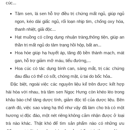
cúc...
Tâm sen, lá sen hỗ trợ điều trị chứng mất ngủ, giúp ngủ
ngon, kéo dài giấc ngủ, rối loạn nhịp tim, chống oxy hóa,
thanh nhiệt, giải độc...
Hạt muồng có công dụng nhuận tràng,thông tiện, giúp an
thần trị mất ngủ do tâm trạng hồi hộp, bất an...
Hoa hòe giúp hạ huyết áp, tăng độ bền thành mạch, mát
gan, hỗ trợ giảm mỡ máu, tiểu đường,...
Hoa cúc có tác dụng bình can, sáng mắt, trị các chứng
đau đầu có thể có sốt, chóng mặt, ù tai do bốc hỏa..
Đặc biệt, ngoài việc các nguyên liệu kể trên được kết hợp
hài hòa với nhau, trà tâm sen Ngọc Hưng còn khéo léo trong
khâu bào chế tăng dược tính, giảm độc tố của dược liệu. Bên
cạnh đó, việc sao vàng hạ thổ như vậy đã làm cho trà có một
hương vị độc đáo, một nét riêng không cảm nhận được ở loại
trà nào khác. Thật khó để tìm sản phẩm nào có những ưu