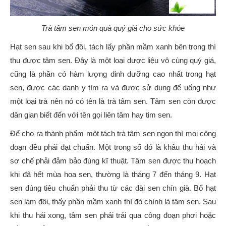
Trà tâm sen món quà quý giá cho sức khỏe
Hạt sen sau khi bổ đôi, tách lấy phần mầm xanh bên trong thì
thu được tâm sen. Đây là một loại dược liệu vô cùng quý giá,
cũng là phần có hàm lượng dinh dưỡng cao nhất trong hạt
sen, được các danh y tìm ra và được sử dụng để uống như
một loại trà nên nó có tên là trà tâm sen. Tâm sen còn được
dân gian biết đến với tên gọi liên tâm hay tim sen.
Để cho ra thành phẩm một tách trà tâm sen ngon thì mọi công
đoạn đều phải đạt chuẩn. Một trong số đó là khâu thu hái và
sơ chế phải đảm bảo đúng kĩ thuật. Tâm sen được thu hoạch
khi đã hết mùa hoa sen, thường là tháng 7 đến tháng 9. Hạt
sen đúng tiêu chuẩn phải thu từ các đài sen chín già. Bổ hạt
sen làm đôi, thấy phần mầm xanh thì đó chính là tâm sen. Sau
khi thu hái xong, tâm sen phải trải qua công đoạn phơi hoặc