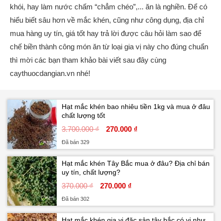
khói, hay làm nước chấm “chẳm chéo”,... ăn là nghiền. Để có
hiểu biết sâu hơn về mắc khén, cũng như công dụng, địa chỉ
mua hàng uy tín, giá tốt hay trả lời được câu hỏi làm sao để
chế biền thành công món ăn từ loại gia vị này cho đúng chuẩn
thì mời các bạn tham khảo bài viết sau đây cùng
caythuocdangian.vn nhé!
Hạt mắc khén bao nhiêu tiền 1kg và mua ở đâu
chất lượng tốt
3.700.000 ₫
270.000 ₫
Đã bán 329
Hạt mắc khén Tây Bắc mua ở đâu? Địa chỉ bán
uy tín, chất lượng?
370.000 ₫
270.000 ₫
Đã bán 302
Hạt mắc khén gia vị đặc sản tây bắc có vị như