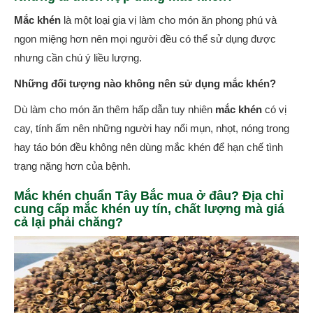
Mắc khén
là một loại gia vị làm cho món ăn phong phú và
ngon miệng hơn nên mọi người đều có thể sử dụng được
nhưng cần chú ý liều lượng.
Những đối tượng nào không nên sử dụng mắc khén?
Dù làm cho món ăn thêm hấp dẫn tuy nhiên
mắc khén
có vị
cay, tính ấm nên những người hay nổi mụn, nhọt, nóng trong
hay táo bón đều không nên dùng mắc khén để hạn chế tình
trạng nặng hơn của bệnh.
Mắc khén chuẩn Tây Bắc mua ở đâu? Địa chỉ
cung cấp mắc khén uy tín, chất lượng mà giá
cả lại phải chăng?