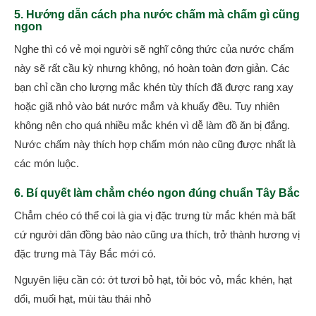
5. Hướng dẫn cách pha nước chấm mà chấm gì cũng
ngon
Nghe thì có vẻ mọi người sẽ nghĩ công thức của nước chấm
này sẽ rất cầu kỳ nhưng không, nó hoàn toàn đơn giản. Các
bạn chỉ cần cho lượng mắc khén tùy thích đã được rang xay
hoặc giã nhỏ vào bát nước mắm và khuấy đều. Tuy nhiên
không nên cho quá nhiều mắc khén vì dễ làm đồ ăn bị đắng.
Nước chấm này thích hợp chấm món nào cũng được nhất là
các món luộc.
6. Bí quyết làm chẳm chéo ngon đúng chuẩn Tây Bắc
Chẳm chéo có thể coi là gia vị đặc trưng từ mắc khén mà bất
cứ người dân đồng bào nào cũng ưa thích, trở thành hương vị
đặc trưng mà Tây Bắc mới có.
Nguyên liệu cần có: ớt tươi bỏ hạt, tỏi bóc vỏ, mắc khén, hạt
dổi, muối hạt, mùi tàu thái nhỏ