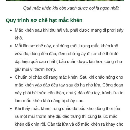
Quả mắc khén khi còn xanh được coi là ngon nhất
Quy trình sơ chế hạt mắc khén
Mắc khén sau khi thu hái về, phải được mang đi phơi sấy
khô.
Mỗi lần sơ chế này, chỉ dùng một lượng mắc khén khô
vừa đủ, dùng đến đâu, đem chừng ấy đi sơ chế thôi để
đạt hiệu quả cao nhất ( bảo quản được lâu hơn cũng như
giữ mùi vị thơm hơn).
Chuẩn bị chảo để rang mắc khén. Sau khi chảo nóng cho
mắc khén vào đảo đều tay sau đó hạ nhỏ lửa. Công đoạn
này phải hết sức cẩn thận, chú ý đảo đều tay, tránh lửa to
làm mắc khén khả năng bị cháy cao.
Khi thấy mắc khén trong chảo đã bốc khói đồng thời tỏa
ra một mùi thơm nhẹ dịu đặc trưng thì cũng là lúc mắc
khén đã chín rồi. Cần tắt lửa và đổ mắc khén ra khay cho