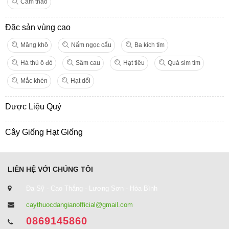
Cam thảo
Đặc sản vùng cao
Măng khô
Nấm ngọc cẩu
Ba kích tím
Hà thủ ô đỏ
Sâm cau
Hạt tiêu
Quả sim tím
Mắc khén
Hạt dổi
Dược Liệu Quý
Cây Giống Hạt Giống
LIÊN HỆ VỚI CHÚNG TÔI
Đa Sỹ - Cao Thắng - Lương Sơn - Hòa Bình
caythuocdangianofficial@gmail.com
0869145860