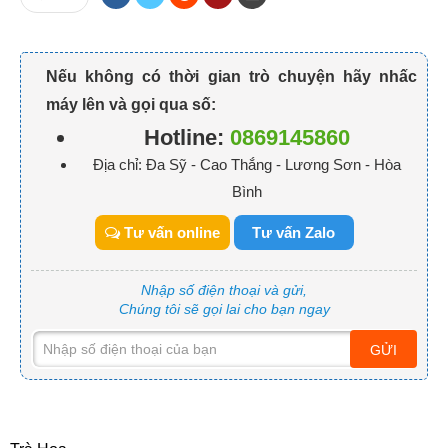
Nếu không có thời gian trò chuyện hãy nhấc
máy lên và gọi qua số:
Hotline:
0869145860
Địa chỉ: Đa Sỹ - Cao Thắng - Lương Sơn - Hòa
Bình
Tư vấn online
Tư vấn Zalo
Nhập số điện thoại và gửi,
Chúng tôi sẽ gọi lai cho bạn ngay
GỬI