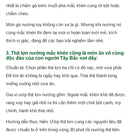
nhất là chấm gà kèm muối pha mắc khén cùng ớt bột hoặc
chẳm chéo.
Món gà nướng tuy không còn xa lạ gì. Nhưng khi nướng nó
cùng mắc khén thì đem lại mùi vị hoàn toàn mới mẻ, kích
thích vị giác, đáng để các bạn trải nghiệm lắm nhé.
3. Thịt lợn nướng mắc khén cũng là món ăn vô cùng
độc đáo của con người Tây Bắc nơi đây:
Chuẩn bị: Chọn phần thịt lợn ba chỉ có độ nạc, mỡ vừa phải.
Để khi ăn không bị ngấy hay khô quá. Thái thịt thành từng
miếng vuông nhỏ vừa ăn.
Gia vị ướp thịt lợn nướng gồm: Ngoài mắc khén khô đã được
rang xay hay giã nhỏ ra thì cần thêm một chút bột canh, mỳ
chính, hành khô thái nhỏ.
Hướng dẫn thực hiện: Ướp thịt lợn cùng các nguyên liệu đã
được chuẩn bị ở trên trong vòng 30 phút rồi nướng thịt bên