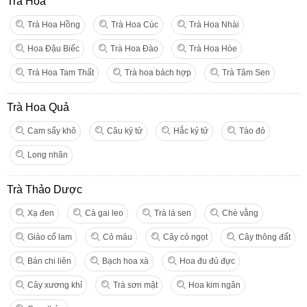
Trà Hoa
Trà Hoa Hồng
Trà Hoa Cúc
Trà Hoa Nhài
Hoa Đậu Biếc
Trà Hoa Đào
Trà Hoa Hòe
Trà Hoa Tam Thất
Trà hoa bách hợp
Trà Tâm Sen
Trà Hoa Quả
Cam sấy khô
Câu kỷ tử
Hắc kỷ tử
Táo đỏ
Long nhãn
Trà Thảo Dược
Xạ đen
Cà gai leo
Trà lá sen
Chè vằng
Giảo cổ lam
Cỏ máu
Cây cỏ ngọt
Cây thông đất
Bán chi liên
Bạch hoa xà
Hoa đu đủ đực
Cây xương khỉ
Trà sơn mật
Hoa kim ngân