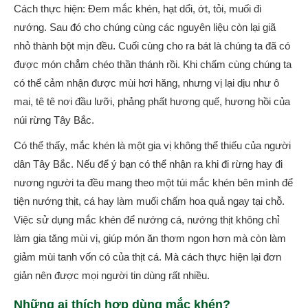
Cách thực hiện: Đem mắc khén, hạt dổi, ớt, tỏi, muối đi
nướng. Sau đó cho chúng cùng các nguyên liệu còn lại giã
nhỏ thành bột mịn đều. Cuối cùng cho ra bát là chúng ta đã có
được món chẳm chéo thần thánh rồi. Khi chấm cùng chúng ta
có thể cảm nhận được mùi hơi hăng, nhưng vị lại dịu như ô
mai, tê tê nơi đầu lưỡi, phảng phất hương quế, hương hồi của
núi rừng Tây Bắc.
Có thể thấy, mắc khén là một gia vị không thể thiếu của người
dân Tây Bắc. Nếu để ý bạn có thể nhận ra khi đi rừng hay đi
nương người ta đều mang theo một túi mắc khén bên mình để
tiện nướng thịt, cá hay làm muối chấm hoa quả ngay tại chỗ.
Việc sử dụng mắc khén để nướng cá, nướng thịt không chỉ
làm gia tăng mùi vị, giúp món ăn thơm ngon hơn mà còn làm
giảm mùi tanh vốn có của thịt cá. Mà cách thực hiện lại đơn
giản nên được mọi người tin dùng rất nhiều.
Những ai thích hợp dùng mắc khén?