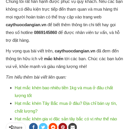
Chúng tôi rất hân hạnh được phục vụ quý khách. Nếu các bạn
không có điều kiện trực tiếp đến tham quan và mua hàng thì
mọi người hoàn toàn có thể truy cập vào trang web
caythuocdangian.vn
để biết thêm thông tin chi tiết hay gọi
theo số hotline
0869145860
để được nhân viên tư vấn, và hỗ
trợ đặt hàng.
Hy vọng qua bài viết trên,
caythuocdangian.vn
đã đem đến
thông tin hữu ích về
mắc khén
tới các bạn. Chúc các bạn luôn
vui vẻ, khỏe mạnh và giàu năng lượng nhé!
Tìm hiểu thêm bài viết liên quan:
Hạt mắc khén bao nhiêu tiền 1kg và mua ở đâu chất
lượng tốt
Hạt mắc khén Tây Bắc mua ở đâu? Địa chỉ bán uy tín,
chất lượng?
Hạt mắc khén gia vị đặc sản tây bắc có vị như thế nào
Share