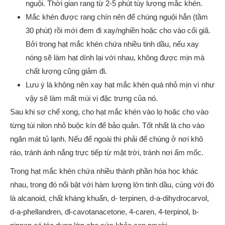
nguội. Thời gian rang từ 2-5 phút tùy lượng mắc khén.
Mắc khén được rang chín nên để chúng nguội hẳn (tầm
30 phút) rồi mới đem đi xay/nghiền hoặc cho vào cối giã.
Bởi trong hạt mắc khén chứa nhiều tinh dầu, nếu xay
nóng sẽ làm hạt dính lại với nhau, không được mịn mà
chất lượng cũng giảm đi.
Lưu ý là không nên xay hạt mắc khén quá nhỏ mịn vì như
vậy sẽ làm mất mùi vị đặc trưng của nó.
Sau khi sơ chế xong, cho hạt mắc khén vào lọ hoặc cho vào
từng túi nilon nhỏ buộc kín để bảo quản. Tốt nhất là cho vào
ngăn mát tủ lạnh. Nếu để ngoài thì phải để chúng ở nơi khô
ráo, tránh ánh nắng trực tiếp từ mặt trời, tránh nơi ẩm mốc.
Trong hạt mắc khén chứa nhiều thành phần hóa học khác
nhau, trong đó nổi bật với hàm lượng lớn tinh dầu, cùng với đó
là alcanoid, chất kháng khuẩn, d- terpinen, d-a-dihydrocarvol,
d-a-phellandren, dl-cavotanacetone, 4-caren, 4-terpinol, b-