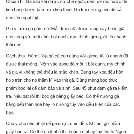
Chuẩn bị: Gà sau khi được sơ chế sạch, đem để ráo nước để
tiến hàng bước tẩm ướp tiếp theo. Gà khi nướng nên để cả
con cho ngọt thịt.
Gia vị ướp gà gồm có: Mắc khén đã được rang xay hoặc giã
nhỏ cùng với một chút bột canh, mỳ chính, gừng, ớt, lá chanh
thái nhỏ.
Cách thực hiện: Ướp gà cả con cùng với gừng, tỏi lá chanh đã
được thái mỏng. Nêm vào trong đó một ít bột canh, mỳ chính
và gia vị không thể thiếu là mắc khén. Dùng tay xoa đều hỗn
hợp trên cho nó thấm kĩ vào thịt gà. Dùng màng bọc thực
phẩm bọc lại để đảm bảo vệ sinh. Sau 45 phút đem gà ra kiểm
tra. Nếu đạt rồi thì bọc gà bằng giấy bác. Có thể nướng gà
bằng bếp than hoa hay lò nướng tùy vào điều kiện của các
bạn.
Chú ý cho đều nhiệt để gà được chín đều. Khi ăn, gỡ phần
giấy bạc ra. Có thể chặt nhỏ thịt hoặc xé phay tùy thích. Ngon