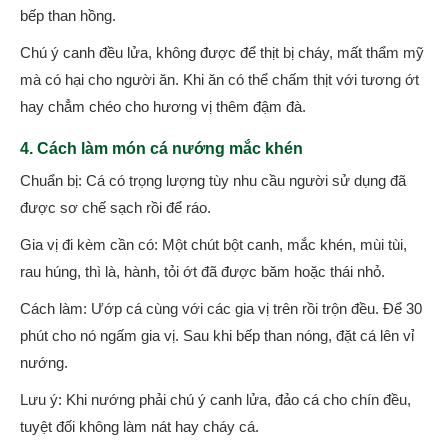
bếp than hồng.
Chú ý canh đều lửa, không được để thịt bị cháy, mất thẩm mỹ
mà có hại cho người ăn. Khi ăn có thể chấm thịt với tương ớt
hay chẳm chéo cho hương vị thêm đậm đà.
4. Cách làm món cá nướng mắc khén
Chuẩn bị: Cá có trọng lượng tùy nhu cầu người sử dụng đã
được sơ chế sạch rồi để ráo.
Gia vị đi kèm cần có: Một chút bột canh, mắc khén, mùi tùi,
rau húng, thì là, hành, tỏi ớt đã được băm hoặc thái nhỏ.
Cách làm: Ướp cá cùng với các gia vị trên rồi trộn đều. Để 30
phút cho nó ngấm gia vị. Sau khi bếp than nóng, đặt cá lên vỉ
nướng.
Lưu ý: Khi nướng phải chú ý canh lửa, đảo cá cho chín đều,
tuyệt đối không làm nát hay cháy cá.