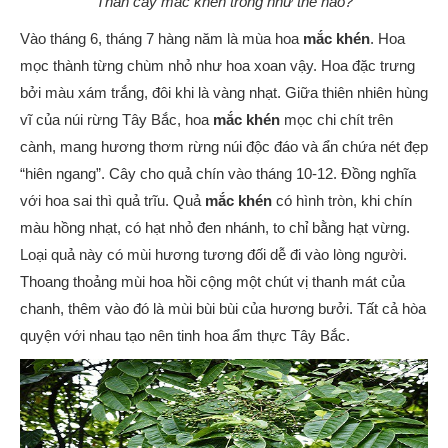
Thân cây mắc khén trông như thế nào?
Vào tháng 6, tháng 7 hàng năm là mùa hoa
mắc khén
. Hoa
mọc thành từng chùm nhỏ như hoa xoan vậy. Hoa đặc trưng
bởi màu xám trắng, đôi khi là vàng nhạt. Giữa thiên nhiên hùng
vĩ của núi rừng Tây Bắc, hoa
mắc khén
mọc chi chít trên
cành, mang hương thơm rừng núi độc đáo và ẩn chứa nét đẹp
“hiên ngang”. Cây cho quả chín vào tháng 10-12. Đồng nghĩa
với hoa sai thì quả trĩu. Quả
mắc khén
có hình tròn, khi chín
màu hồng nhạt, có hạt nhỏ đen nhánh, to chỉ bằng hạt vừng.
Loại quả này có mùi hương tương đối dễ đi vào lòng người.
Thoang thoảng mùi hoa hồi cộng một chút vị thanh mát của
chanh, thêm vào đó là mùi bùi bùi của hương bưởi. Tất cả hòa
quyện với nhau tạo nên tinh hoa ẩm thực Tây Bắc.