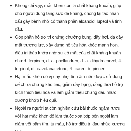
Không chỉ vậy, mắc khén còn là chất kháng khuẩn, giúp
cho người dùng tăng sức đề kháng, chống lại tác nhân
xấu gây bệnh nhờ có thành phần alcanoid, lupeol và tinh
dầu.
Góp phần hỗ trợ trị chứng chướng bụng, đầy hơi, dạ dày
mất trương lực, xây dựng hệ tiêu hóa khỏe mạnh hơn,
điều trị thấp khớp nhờ sự có mặt của chất kháng khuẩn
như d- terpinen, d- a- phellandren, d- a- dihydrocarvol, 4-
terpinol, dl- cavotanacetone, 4- caren, b- pinnen.
Hạt mắc khén có vị cay nhẹ, tính ấm nên được sử dụng
để chữa chứng khó tiêu, giảm đầy bụng, đồng thời hỗ trợ
kích thích tiêu hóa và làm giảm triệu chứng đau nhức
xương khớp hiệu quả.
Ngoài ra người ta còn nghiên cứu bài thuốc ngâm rượu
với hạt mắc khén để làm thuốc xoa bóp bên ngoài làm
giảm vết bầm tím, tụ máu, hỗ trợ điều trị đau nhức xương