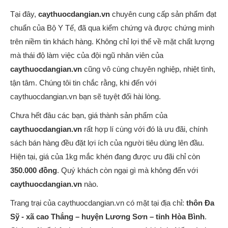
Tại đây,
caythuocdangian.vn
chuyên cung cấp sản phẩm đạt
chuẩn của Bộ Y Tế, đã qua kiểm chứng và được chứng minh
trên niềm tin khách hàng. Không chỉ lợi thế về mặt chất lượng
mà thái độ làm việc của đội ngũ nhân viên của
caythuocdangian.vn
cũng vô cùng chuyên nghiệp, nhiệt tình,
tận tâm. Chúng tôi tin chắc rằng, khi đến với
caythuocdangian.vn bạn sẽ tuyệt đối hài lòng.
Chưa hết đâu các bạn, giá thành sản phẩm của
caythuocdangian.vn
rất hợp lí cùng với đó là ưu đãi, chính
sách bán hàng đều đặt lợi ích của người tiêu dùng lên đầu.
Hiện tại, giá của 1kg mắc khén đang được ưu đãi chỉ còn
350.000 đồng
. Quý khách còn ngại gì mà không đến với
caythuocdangian.vn
nào.
Trang trại của caythuocdangian.vn có mặt tại địa chỉ:
thôn Đa
Sỹ - xã cao Thắng – huyện Lương Sơn – tỉnh Hòa Bình
.