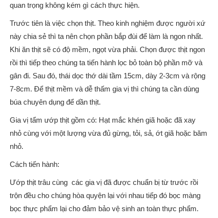
quan trọng không kém gì cách thực hiện.
Trước tiên là việc chọn thịt. Theo kinh nghiệm được người xứ
này chia sẻ thì ta nên chọn phần bắp đùi để làm là ngon nhất.
Khi ăn thịt sẽ có độ mềm, ngọt vừa phải. Chọn được thịt ngon
rồi thì tiếp theo chúng ta tiến hành lọc bỏ toàn bộ phần mỡ và
gân đi. Sau đó, thái dọc thớ dài tầm 15cm, dày 2-3cm và rộng
7-8cm. Để thịt mềm và dễ thấm gia vị thì chúng ta cần dùng
búa chuyên dụng để dần thịt.
Gia vị tẩm ướp thịt gồm có: Hạt mắc khén giã hoặc đã xay
nhỏ cùng với một lượng vừa đủ gừng, tỏi, sả, ớt giã hoặc băm
nhỏ.
Cách tiến hành:
Ướp thịt trâu cùng các gia vị đã được chuẩn bị từ trước rồi
trộn đều cho chúng hòa quyện lại với nhau tiếp đó bọc màng
bọc thực phẩm lại cho đảm bảo vệ sinh an toàn thực phẩm.