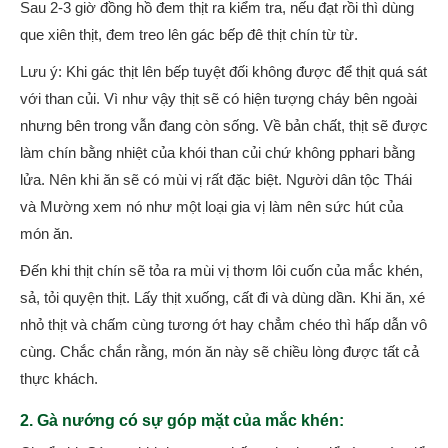
Sau 2-3 giờ đồng hồ đem thịt ra kiểm tra, nếu đạt rồi thì dùng
que xiên thịt, đem treo lên gác bếp đê thịt chín từ từ.
Lưu ý: Khi gác thịt lên bếp tuyệt đối không được để thịt quá sát
với than củi. Vì như vậy thịt sẽ có hiện tượng cháy bên ngoài
nhưng bên trong vẫn đang còn sống. Về bản chất, thịt sẽ được
làm chín bằng nhiệt của khói than củi chứ không pphari bằng
lửa. Nên khi ăn sẽ có mùi vị rất đặc biệt. Người dân tộc Thái
và Mường xem nó như một loại gia vị làm nên sức hút của
món ăn.
Đến khi thịt chín sẽ tỏa ra mùi vị thơm lôi cuốn của mắc khén,
sả, tỏi quyện thịt. Lấy thịt xuống, cất đi và dùng dần. Khi ăn, xé
nhỏ thịt và chấm cùng tương ớt hay chẳm chéo thì hấp dẫn vô
cùng. Chắc chắn rằng, món ăn này sẽ chiều lòng được tất cả
thực khách.
2. Gà nướng có sự góp mặt của mắc khén: