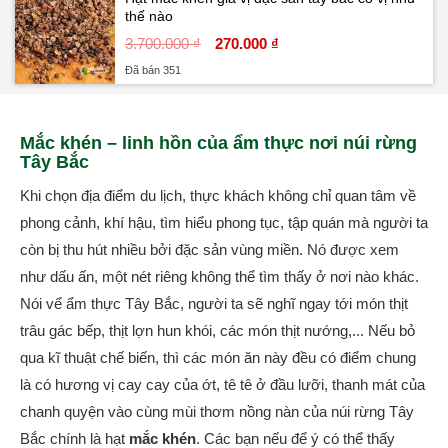
thế nào
3.700.000 ₫
270.000 ₫
Đã bán 351
Mắc khén – linh hồn của ẩm thực nơi núi rừng
Tây Bắc
Khi chọn địa điểm du lịch, thực khách không chỉ quan tâm về
phong cảnh, khí hậu, tìm hiểu phong tục, tập quán mà người ta
còn bị thu hút nhiều bởi đặc sản vùng miền. Nó được xem
như dấu ấn, một nét riêng không thể tìm thấy ở nơi nào khác.
Nói vể ẩm thực Tây Bắc, người ta sẽ nghĩ ngay tới món thịt
trâu gác bếp, thịt lợn hun khói, các món thịt nướng,... Nếu bỏ
qua kĩ thuật chế biến, thì các món ăn này đều có điểm chung
là có hương vị cay cay của ớt, tê tê ở đầu lưỡi, thanh mát của
chanh quyện vào cùng mùi thơm nồng nàn của núi rừng Tây
Bắc chính là hạt
mắc khén
. Các bạn nếu để ý có thể thấy