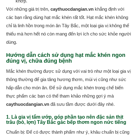
khớp.
Với những giá trị trên,
caythuocdangian.vn
khẳng định với
các bạn rằng dùng hạt mắc khén rất tốt. Hạt mắc khén không
chỉ là linh hồn trong món ăn Tây Bắc, một loại gia vị không thể
thiếu mà hơn hết nó còn mang đến lợi ích cho sức khỏe người
dùng.
Hướng dẫn cách sử dụng hạt mắc khén ngon
đúng vị, chữa đúng bệnh
Mắc khén thường được sử dụng với vai trò như một loại gia vị
thông thường để gia tăng hương thơm, mùi vị cũng như sức
hấp dẫn cho món ăn. Để sử dụng mắc khén trong chế biến
thực phẩm các bạn có thể tham khảo những gợi ý mà
caythuocdangian.vn
đã sưu tầm được dưới đây nhé.
1. Là gia vị tẩm ướp, góp phần tạo nên đặc sản thịt
trâu (bò, lợn) Tây Bắc gác bếp thơm ngon nức tiếng
Chuẩn bị: Để có được thành phẩm như ý, khâu chuẩn bị cũng