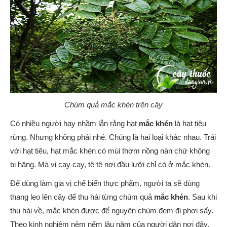
Chùm quả mắc khén trên cây
Có nhiều người hay nhầm lẫn rằng hạt
mắc khén
là hạt tiêu
rừng. Nhưng không phải nhé. Chúng là hai loại khác nhau. Trái
với hạt tiêu, hạt mắc khén có mùi thơm nồng nàn chứ không
bị hăng. Mà vị cay cay, tê tê nơi đầu lưỡi chỉ có ở mắc khén.
Để dùng làm gia vị chế biến thực phẩm, người ta sẽ dùng
thang leo lên cây để thu hái từng chùm quả
mắc khén
. Sau khi
thu hái về, mắc khén được để nguyên chùm đem đi phơi sấy.
Theo kinh nghiệm nêm nếm lâu năm của người dân nơi đây,