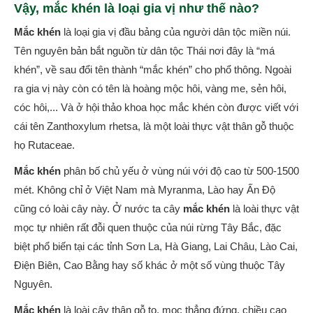
Vậy, mắc khén là loại gia vị như thế nào?
Mắc khén
là loại gia vị đầu bảng của người dân tộc miền núi.
Tên nguyên bản bắt nguồn từ dân tộc Thái nơi đây là “má
khén”, về sau đổi tên thành “mắc khén” cho phổ thông. Ngoài
ra gia vị này còn có tên là hoàng mộc hôi, vàng me, sẻn hôi,
cóc hôi,... Và ở hội thảo khoa học mắc khén còn được viết với
cái tên Zanthoxylum rhetsa, là một loài thực vật thân gỗ thuộc
họ Rutaceae.
Mắc khén
phân bố chủ yếu ở vùng núi với độ cao từ 500-1500
mét. Không chỉ ở Việt Nam mà Myranma, Lào hay Ấn Độ
cũng có loài cây này. Ở nước ta cây
mắc khén
là loài thực vật
mọc tự nhiên rất đỗi quen thuộc của núi rừng Tây Bắc, đặc
biệt phổ biến tại các tỉnh Sơn La, Hà Giang, Lai Châu, Lào Cai,
Điện Biên, Cao Bằng hay số khác ở một số vùng thuộc Tây
Nguyên.
Mắc khén
là loài cây thân gỗ to, mọc thẳng đứng, chiều cao