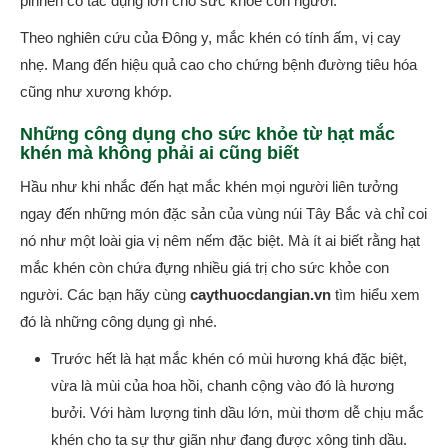
pinnen có tác dụng lớn cho sức khỏe con người.
Theo nghiên cứu của Đông y, mắc khén có tính ấm, vị cay
nhẹ. Mang đến hiệu quả cao cho chứng bệnh đường tiêu hóa
cũng như xương khớp.
Những công dụng cho sức khỏe từ hạt mắc
khén mà không phải ai cũng biết
Hầu như khi nhắc đến hạt mắc khén mọi người liên tưởng
ngay đến những món đặc sản của vùng núi Tây Bắc và chỉ coi
nó như một loài gia vị nêm nếm đặc biệt. Mà ít ai biết rằng hạt
mắc khén còn chứa đựng nhiều giá trị cho sức khỏe con
người. Các bạn hãy cùng
caythuocdangian.vn
tìm hiểu xem
đó là những công dụng gì nhé.
Trước hết là hạt mắc khén có mùi hương khá đặc biệt,
vừa là mùi của hoa hồi, chanh cộng vào đó là hương
bưởi. Với hàm lượng tinh dầu lớn, mùi thơm dễ chịu mắc
khén cho ta sự thư giãn như đang được xông tinh dầu.