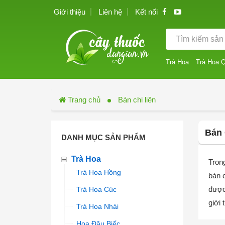
Giới thiệu
Liên hệ
Kết nối
Trà Hoa
Trà Hoa 
Trang chủ
Bán chi liên
Bán 
DANH MỤC SẢN PHẨM
Trà Hoa
Tron
Trà Hoa Hồng
bán c
được 
Trà Hoa Cúc
giới 
Trà Hoa Nhài
Hoa Đậu Biếc