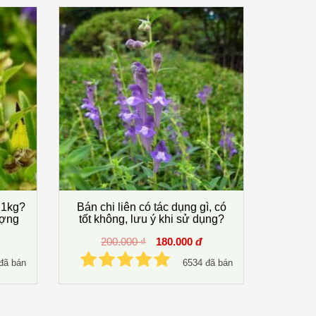
n 1kg?
Bán chi liên có tác dụng gì, có
ượng
tốt không, lưu ý khi sử dụng?
200.000 ₫
180.000
đ
đã bán
6534 đã bán