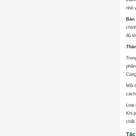
nhỏ v
Bán 
chính
đủ lớ
Thàn
Tro
phần 
Cùng
Mỗi 
cách
Loại
Khi 
chất
Tác