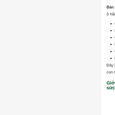
Bán 
ở hầ
Đây 
con 
Giớ
sức