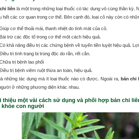
chi liên
là một trong những loại thuốc có tác dụng vô cùng thần kỳ. Nh
u hết các cơ quan trong cơ thể. Bên cạnh đó, loại cỏ này còn có nhữ
Giúp cơ thể thoải mái, thanh nhiệt do tính mát của cỏ.
Bài trừ các độc tố trong cơ thể một cách hiệu quả.
Có khả năng điều trị các chứng bệnh về tuyến tiền luyệt hiệu quả. Lợi
Điều trị tình trạng bị trúng độc do rắn, rết cắn.
Chữa trị bệnh lao phổi
Điều trị bệnh viêm ruột thừa an toàn, hiệu quả.
là những tác dụng mà ít loại thuốc nào có được. Ngoài ra,
bán chi 
người ở những phương diện khác nhau.
i thiệu một vài cách sử dụng và phối hợp bán chi liên
 khỏe con người