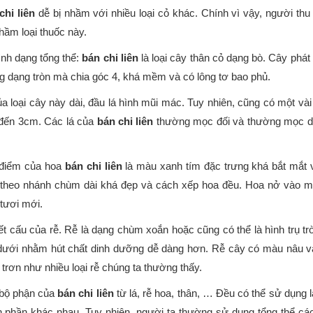
chi liên
dễ bị nhầm với nhiều loại cỏ khác. Chính vì vậy, người thu
hầm loại thuốc này.
ình dạng tổng thể:
bán chi liên
là loại cây thân cỏ dạng bò. Cây phát
g dạng tròn mà chia góc 4, khá mềm và có lông tơ bao phủ.
ủa loại cây này dài, đầu lá hình mũi mác. Tuy nhiên, cũng có một và
 đến 3cm. Các lá của
bán chi liên
thường mọc đối và thường mọc dướ
điểm của hoa
bán chi liên
là màu xanh tím đặc trưng khá bắt mắt v
theo nhánh chùm dài khá đẹp và cách xếp hoa đều. Hoa nở vào 
 tươi mới.
ết cấu của rễ. Rễ là dạng chùm xoắn hoặc cũng có thể là hình trụ t
dưới nhằm hút chất dinh dưỡng dễ dàng hơn. Rễ cây có màu nâu v
trơn như nhiều loại rễ chúng ta thường thấy.
bộ phận của
bán chi liên
từ lá, rễ hoa, thân, … Đều có thể sử dụng 
h phần khác nhau. Tuy nhiên, người ta thường sử dụng tổng thể c