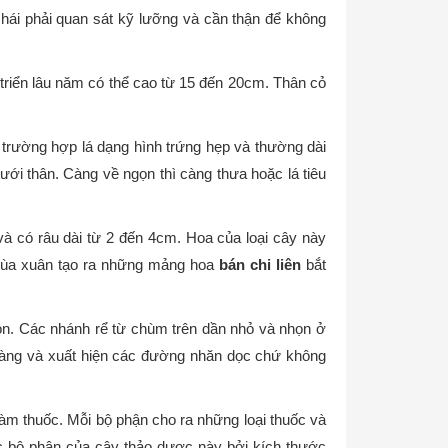
 hái phải quan sát kỹ lưỡng và cần thận để không
 triển lâu năm có thể cao từ 15 đến 20cm. Thân cỏ
i trường hợp lá dạng hình trứng hẹp và thường dài
i thân. Càng về ngọn thì càng thưa hoặc lá tiêu
à có râu dài từ 2 đến 4cm. Hoa của loại cây này
mùa xuân tạo ra những mảng hoa
bán chi liên
bắt
ròn. Các nhánh rể từ chùm trên dần nhỏ và nhọn ở
àng và xuất hiện các đường nhăn dọc chứ không
làm thuốc. Mỗi bộ phận cho ra những loại thuốc và
ác bộ phận của cây thảo dược này bởi kích thước