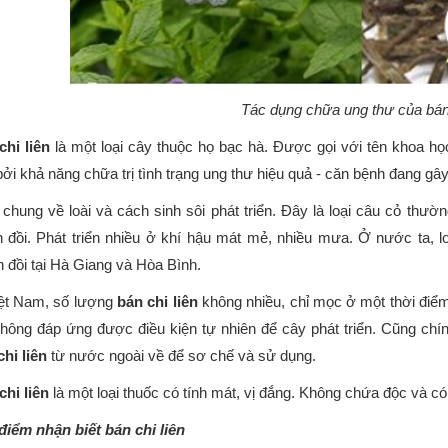
Tác dụng chữa ung thư của bán 
chi liên
là một loại cây thuộc họ bạc hà. Được gọi với tên khoa học
ởi khả năng chữa trị tình trạng ung thư hiệu quả - căn bệnh đang gây
 chung về loài và cách sinh sôi phát triển. Đây là loại câu cỏ thư
 đồi. Phát triển nhiều ở khí hậu mát mẻ, nhiều mưa. Ở nước ta, 
 đồi tại Hà Giang và Hòa Bình.
ệt Nam, số lượng
bán chi liên
không nhiều, chỉ mọc ở một thời điểm
không đáp ứng được điều kiện tự nhiên để cây phát triển. Cũng c
hi liên
từ nước ngoài về để sơ chế và sử dụng.
chi liên
là một loại thuốc có tính mát, vị đắng. Không chứa độc và có 
điểm nhận biết bán chi liên