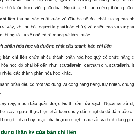
à khó khăn trong việc phân loại. Ngoài ra, khi tách riêng, thành phần
chi liên
thu hái vào cuối xuân và đầu hạ sẽ đạt chất lượng cao n
 vì vậy, khi thu hái, người ta phải luôn chú ý về chiều cao và sự ph
n thì người ta sẽ nhổ cả rễ mang về làm thuốc.
h phần hóa học và dưỡng chất cấu thành bán chi liên
ng
bán chi liên
chứa nhiều thành phần hóa học quý có chức năng c
hóa học đó phải kể đến như: scutellarein, carthamidin, scutellarin, is
 nhiều các thành phần hóa học khác.
thành phần đều có một tác dụng và công năng riêng, tuy nhiên, chún
.
 cây này, muốn bảo quản được lâu thì cần rửa sạch. Ngoài ra, sử 
phơi sấy, người thực hiện phải luôn chú ý đến nhiệt độ để đảm bảo 
 không bị phân hủy hoặc phá hoại do nhiệt. màu sắc và hình dáng gi
 dụng thần kỳ của bán chi liên