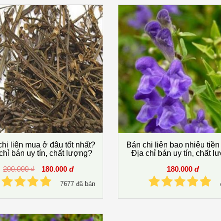
hi liên mua ở đâu tốt nhất?
Bán chi liên bao nhiêu tiề
chỉ bán uy tín, chất lượng?
Địa chỉ bán uy tín, chất l
200.000 ₫
180.000
đ
180.000
đ
7677 đã bán