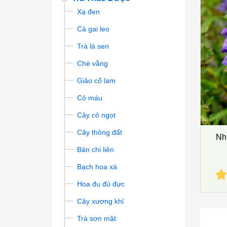
Xạ đen
Cà gai leo
Trà lá sen
Chè vằng
Giảo cổ lam
Cỏ máu
Cây cỏ ngọt
Cây thông đất
Nhữ
Bán chi liên
Bạch hoa xà
Hoa đu đủ đực
Cây xương khỉ
Trà sơn mật