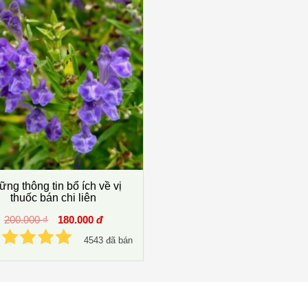
ng thông tin bổ ích về vị
thuốc bán chi liên
200.000 ₫
180.000
đ
4543 đã bán