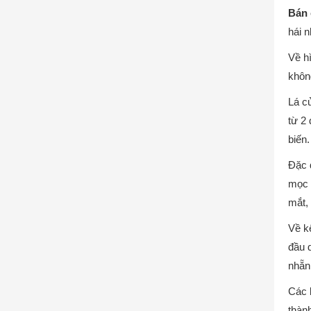
Bán 
hái n
Về h
khôn
Lá c
từ 2
biến.
Đặc 
mọc 
mắt,
Về k
đầu 
nhẵn 
Các 
thàn