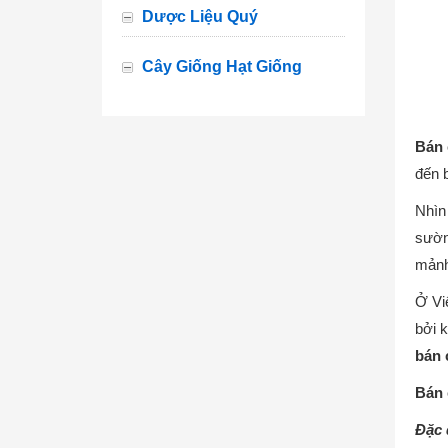
Dược Liệu Quý
Cây Giống Hạt Giống
Bán 
đến b
Nhìn
sườn
mảnh
Ở Vi
bởi 
bán c
Bán 
Đặc 