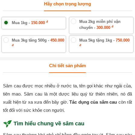
Hãy chọn trọng lượng
Mua 2kg miễn phí vận
đ
Mua 1kg -
150.000
đ
chuyển -
300.000
Mua 3kg tăng 500g -
450.000
Mua 5kg tặng 1kg -
750.000
đ
đ
Chi tiết sản phẩm
Sâm cau được mọc nhiều ở nước ta, tên gọi khác như ngải của,
tiên mao. Sâm cau là một dược liệu quý từ thiên nhiên, nó đã
xuất hiện từ xa xưa đến bây giờ.
Tác dụng của sâm cau
còn rất
tốt đối với sức khỏe con người.
Tìm hiểu chung về sâm cau
Sâm cau thường khá nhỏ chỉ bằng đầu ngón tay út. Sâm cau này