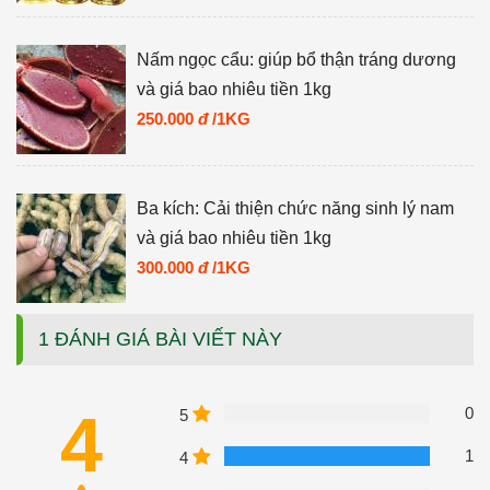
Nấm ngọc cẩu: giúp bổ thận tráng dương
và giá bao nhiêu tiền 1kg
250.000
đ
/1KG
Ba kích: Cải thiện chức năng sinh lý nam
và giá bao nhiêu tiền 1kg
300.000
đ
/1KG
1 ĐÁNH GIÁ BÀI VIẾT NÀY
4
0
5
1
4