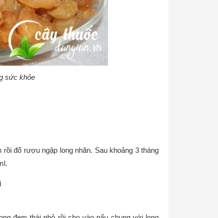
ng sức khỏe
 rồi đổ rượu ngập long nhãn. Sau khoảng 3 tháng
ml.
i
ong đem thái nhỏ rồi cho vào nấu chung với long