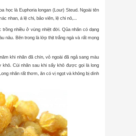
a học là Euphoria longan (Lour) Steud. Ngoài tên
 nhan, á lệ chi, bảo viên, lệ chi nô,...
 trồng nhiều ở vùng nhiệt đới. Qủa nhãn có dạng
 nâu. Bên trong là lớp thịt trắng ngà và rất mọng
 năm khi nhãn đã chín, vỏ ngoài đã ngả sang màu
 khô. Cùi nhãn sau khi sấy khô được gọi là long
ong nhãn rất thơm, ăn có vị ngọt và không bị dính