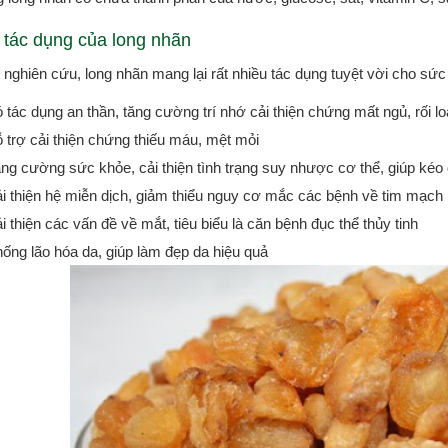
 tác dụng của long nhãn
 nghiên cứu, long nhãn mang lại rất nhiều tác dụng tuyệt vời cho sứ
 tác dụng an thần, tăng cường trí nhớ cải thiện chứng mất ngủ, rối l
 trợ cải thiện chứng thiếu máu, mệt mỏi
ng cường sức khỏe, cải thiện tình trạng suy nhược cơ thể, giúp kéo d
i thiện hệ miễn dịch, giảm thiểu nguy cơ mắc các bệnh về tim mạch
i thiện các vấn đề về mắt, tiêu biểu là căn bệnh đục thể thủy tinh
ống lão hóa da, giúp làm đẹp da hiệu quả