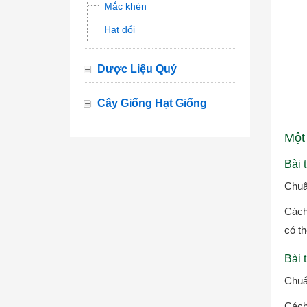
Mắc khén
Hạt dổi
Dược Liệu Quý
Cây Giống Hạt Giống
Một
Bài 
Chuẩ
Cách
có t
Bài 
Chuẩ
Cách