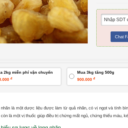
Chat F
a 2kg miễn phí vận chuyển
Mua 3kg tăng 500g
đ
đ
0.000
900.000
 nhãn là một dược liệu được làm từ quả nhãn, có vị ngọt và tính bì
còn là một vị thuốc giúp điều trị chứng mất ngủ, chứng thiếu máu, ké
 hiểu sơ lược về long nhãn