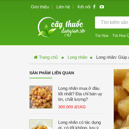
Giới thiệu
Liên hệ
Kết nối
Trà Hoa
Trà Hoa 
Trang chủ
Long nhãn
Long nhãn: Giúp 
SẢN PHẨM LIÊN QUAN
Long nhãn mua ở đâu
tốt nhất? Địa chỉ bán uy
tín, chất lượng?
300.000 đ/1KG
Long nhãn có tác dụng
gì, có tốt không, lưu ý