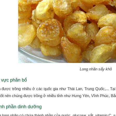
Long nhãn sấy khô
 vực phân bố
 được trồng nhiều ở các quốc gia như Thái Lan, Trung Quốc,... Tại
 tốt nên chúng được trồng ở nhiều tỉnh như Hưng Yên, Vĩnh Phúc, Bắc
nh phần dinh dưỡng
g long nhãn có chứa thành phần của nước, glucose, sắt, vitamin C, 