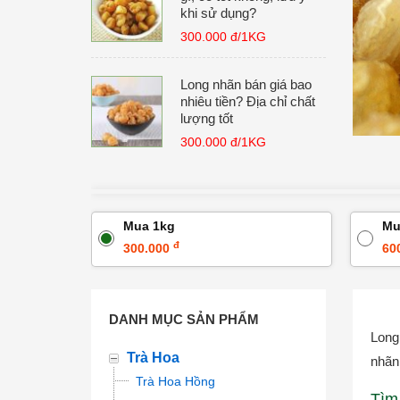
khi sử dụng?
300.000 đ/1KG
Long nhãn bán giá bao
nhiêu tiền? Địa chỉ chất
lượng tốt
300.000 đ/1KG
Mua 1kg
Mu
đ
300.000
60
DANH MỤC SẢN PHẨM
Long
Trà Hoa
nhãn 
Trà Hoa Hồng
Tìm