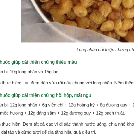
Long nhãn cải thiện chứng c
thuốc giúp cải thiện chứng thiếu máu
n bị: 10g long nhãn và 15g lạc
 thực hiện: Lạc đem dập vừa rồi nấu chung với long nhãn. Nêm thêm
thuốc giúp cải thiện chứng hồi hộp, mất ngủ
n bị: 12g long nhãn + 6g viễn chí + 12g hoàng kỳ + 8g đương quy + 
 mộc hương + 12g đảng sâm + 12g đương quy + 12g bạch truật.
 thực hiện: Đem tất cả các vị đi sắc thành nước uống, chia nhỏ kho
đại táo và gừng tươi để gia tăng hiệu quả điều trị.