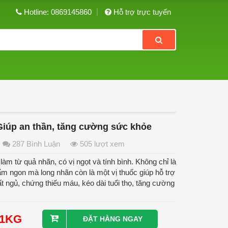
Hotline: 0869145860
Hỗ trợ trực tuyến
Giúp an thần, tăng cường sức khỏe
287 Bình Luận
505 lượt xem
àm từ quả nhãn, có vị ngọt và tính bình. Không chỉ là
ẩm ngon mà long nhãn còn là một vị thuốc giúp hỗ trợ
ất ngủ, chứng thiếu máu, kéo dài tuổi thọ, tăng cường
/1KG
ĐẶT HÀNG NGAY