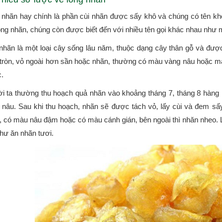
 nhãn hay chính là phần cùi nhãn được sấy khô và chúng có tên kho
ong nhãn, chúng còn được biết đến với nhiều tên gọi khác nhau như mác
nhãn là một loại cây sống lâu năm, thuộc dạng cây thân gỗ và được
 tròn, vỏ ngoài hơn sần hoặc nhãn, thường có màu vàng nâu hoặc màu
.
i ta thường thu hoạch quả nhãn vào khoảng tháng 7, tháng 8 hàng
 nâu. Sau khi thu hoạch, nhãn sẽ được tách vỏ, lấy cùi và đem sấy
, có màu nâu đậm hoặc có màu cánh gián, bên ngoài thì nhăn nheo. L
như ăn nhãn tươi.