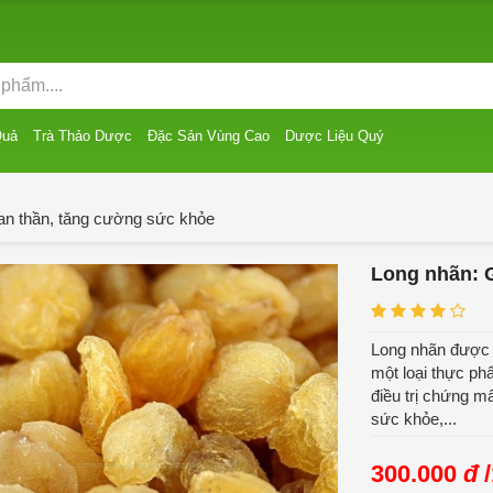
Quả
Trà Thảo Dược
Đặc Sản Vùng Cao
Dược Liệu Quý
an thần, tăng cường sức khỏe
Long nhãn: 
Long nhãn được l
một loại thực ph
điều trị chứng m
sức khỏe,...
300.000
đ