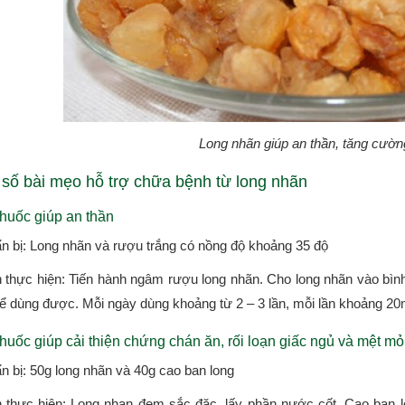
Long nhãn giúp an thần, tăng cườ
 số bài mẹo hỗ trợ chữa bệnh từ long nhãn
thuốc giúp an thần
n bị: Long nhãn và rượu trắng có nồng độ khoảng 35 độ
 thực hiện: Tiến hành ngâm rượu long nhãn. Cho long nhãn vào bình
hể dùng được. Mỗi ngày dùng khoảng từ 2 – 3 lần, mỗi lần khoảng 20
thuốc giúp cải thiện chứng chán ăn, rối loạn giấc ngủ và mệt mỏ
n bị: 50g long nhãn và 40g cao ban long
 thực hiện: Long nhan đem sắc đặc, lấy phần nước cốt. Cao ban l