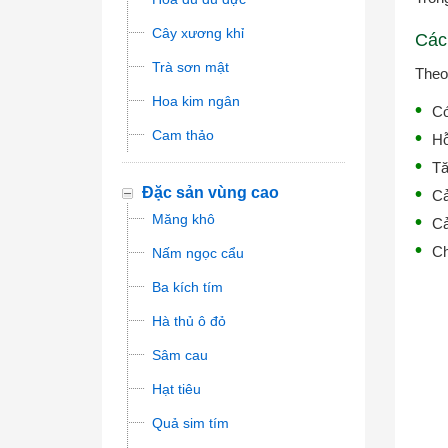
Cây xương khỉ
Các
Trà sơn mật
Theo
Hoa kim ngân
Có
Cam thảo
Hỗ
Tă
Đặc sản vùng cao
Cả
Măng khô
Cả
Ch
Nấm ngọc cẩu
Ba kích tím
Hà thủ ô đỏ
Sâm cau
Hạt tiêu
Quả sim tím