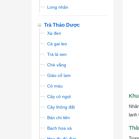
Long nhãn
Trà Thảo Dược
Xạ đen
Cà gai leo
Trà lá sen
Chè vằng
Giảo cổ lam
Cỏ máu
Khu
Cây cỏ ngọt
Nhãn
Cây thông đất
lạnh
Bán chi liên
Thà
Bạch hoa xà
Tron
Hoa đu đủ đực