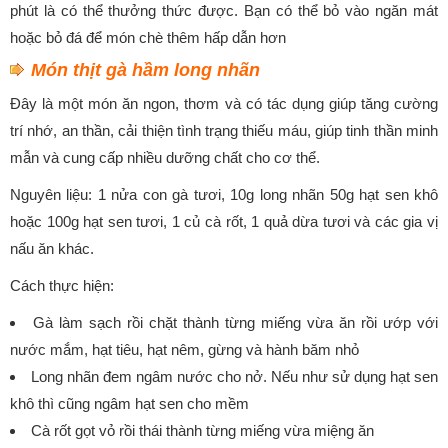
phút là có thể thưởng thức được. Bạn có thể bỏ vào ngăn mát
hoặc bỏ đá để món chè thêm hấp dẫn hơn
Món thịt gà hầm long nhãn
Đây là một món ăn ngon, thơm và có tác dụng giúp tăng cường
trí nhớ, an thần, cải thiện tình trạng thiếu máu, giúp tinh thần minh
mẫn và cung cấp nhiều dưỡng chất cho cơ thể.
Nguyên liệu: 1 nửa con gà tươi, 10g long nhãn 50g hạt sen khô
hoặc 100g hạt sen tươi, 1 củ cà rốt, 1 quả dừa tươi và các gia vị
nấu ăn khác.
Cách thực hiện:
Gà làm sạch rồi chặt thành từng miếng vừa ăn rồi ướp với
nước mắm, hạt tiêu, hạt nêm, gừng và hành băm nhỏ
Long nhãn đem ngâm nước cho nở. Nếu như sử dụng hạt sen
khô thì cũng ngâm hạt sen cho mềm
Cà rốt gọt vỏ rồi thái thành từng miếng vừa miệng ăn