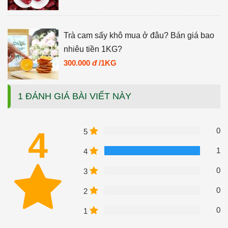
Trà cam sấy khô mua ở đâu? Bán giá bao
nhiêu tiền 1KG?
300.000
đ
/1KG
1 ĐÁNH GIÁ BÀI VIẾT NÀY
4
0
5
1
4
0
3
0
2
0
1