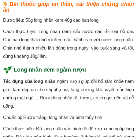
Bài thuốc giúp an thần, cải thiện chứng chán
ăn
Dược liệu: 50g long nhãn kèm 40g cao ban long
Cách thực hiện: Long nhãn đem nấu nước đặc rồi loại bỏ cái.
Cao ban long thái nhỏ rồi đem nấu thành cao với nước long nhãn.
Chia nhỏ thành nhiều lần dùng trong ngày, vào buổi sáng và tối,
dùng khoảng 10g/ lần.
Long nhãn đem ngâm rượu
Tác dụng của long nhãn
ngâm rượu giúp bồi bổ sức khỏe nam
giới, làm đẹp da cho chị phụ nữ, tăng cường khí huyết, cải thiện
chứng mất ngủ,... Rượu long nhãn rất thơm, có vị ngọt nên rất dễ
uống.
Chuẩn bị: Rượu trắng, long nhãn và bình thủy tinh
Cách thực hiện: Đổ long nhãn vào bình rồi đổ rượu cho ngập long
nhãn. Đậy kín nắp bình. Sau khoảng 3 tháng là có thể sử dụng