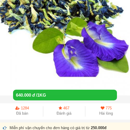
640.000
đ
/1KG
1284
467
775
Đã bán
Đánh giá
Hài lòng
Miễn phí vận chuyển cho đơn hàng có giá trị từ
250.000đ