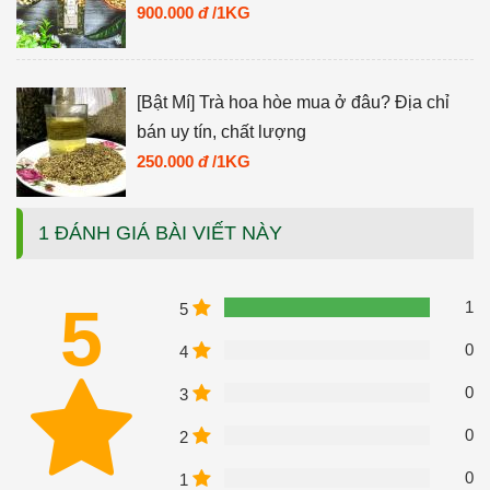
900.000
đ
/1KG
[Bật Mí] Trà hoa hòe mua ở đâu? Địa chỉ
bán uy tín, chất lượng
250.000
đ
/1KG
1 ĐÁNH GIÁ BÀI VIẾT NÀY
5
1
5
0
4
0
3
0
2
0
1