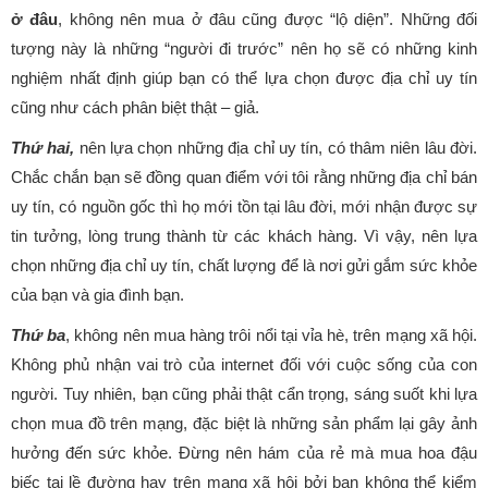
ở đâu
, không nên mua ở đâu cũng được “lộ diện”. Những đối
tượng này là những “người đi trước” nên họ sẽ có những kinh
nghiệm nhất định giúp bạn có thể lựa chọn được địa chỉ uy tín
cũng như cách phân biệt thật – giả.
Thứ hai,
nên lựa chọn những địa chỉ uy tín, có thâm niên lâu đời.
Chắc chắn bạn sẽ đồng quan điểm với tôi rằng những địa chỉ bán
uy tín, có nguồn gốc thì họ mới tồn tại lâu đời, mới nhận được sự
tin tưởng, lòng trung thành từ các khách hàng. Vì vậy, nên lựa
chọn những địa chỉ uy tín, chất lượng để là nơi gửi gắm sức khỏe
của bạn và gia đình bạn.
Thứ ba
, không nên mua hàng trôi nổi tại vỉa hè, trên mạng xã hội.
Không phủ nhận vai trò của internet đối với cuộc sống của con
người. Tuy nhiên, bạn cũng phải thật cẩn trọng, sáng suốt khi lựa
chọn mua đồ trên mạng, đặc biệt là những sản phẩm lại gây ảnh
hưởng đến sức khỏe. Đừng nên hám của rẻ mà mua hoa đậu
biếc tại lề đường hay trên mạng xã hội bởi bạn không thể kiểm