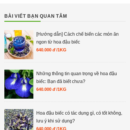
BÀI VIẾT BẠN QUAN TÂM
[Hướng dẫn] Cách chế biến các món ăn
ngon từ hoa đậu biếc
640.000
đ
/1KG
Những thông tin quan trọng về hoa đậu
biếc: Bạn đã biết chưa?
640.000
đ
/1KG
Hoa đậu biếc có tác dụng gì, có tốt không,
lưu ý khi sử dụng?
640.000
đ
/1KG