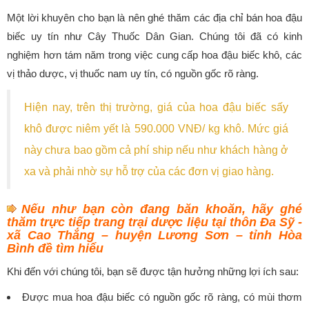
Một lời khuyên cho bạn là nên ghé thăm các địa chỉ bán hoa đậu
biếc uy tín như Cây Thuốc Dân Gian. Chúng tôi đã có kinh
nghiệm hơn tám năm trong việc cung cấp hoa đậu biếc khô, các
vị thảo dược, vị thuốc nam uy tín, có nguồn gốc rõ ràng.
Hiện nay, trên thị trường, giá của hoa đậu biếc sấy
khô được niêm yết là 590.000 VNĐ/ kg khô. Mức giá
này chưa bao gồm cả phí ship nếu như khách hàng ở
xa và phải nhờ sự hỗ trợ của các đơn vị giao hàng.
Nếu như bạn còn đang băn khoăn, hãy ghé
thăm trực tiếp trang trại dược liệu tại thôn Đa Sỹ -
xã Cao Thắng – huyện Lương Sơn – tỉnh Hòa
Bình đề tìm hiểu
Khi đến với chúng tôi, bạn sẽ được tận hưởng những lợi ích sau:
Được mua hoa đậu biếc có nguồn gốc rõ ràng, có mùi thơm