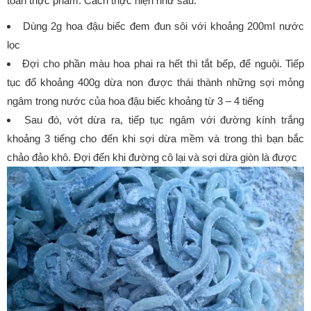
toàn thực phẩm. Cách thực hiện như sau:
Dùng 2g hoa đậu biếc đem đun sôi với khoảng 200ml nước
lọc
Đợi cho phần màu hoa phai ra hết thì tắt bếp, để nguội. Tiếp
tục đổ khoảng 400g dừa non được thái thành những sợi mỏng
ngâm trong nước của hoa đậu biếc khoảng từ 3 – 4 tiếng
Sau đó, vớt dừa ra, tiếp tục ngâm với đường kính trắng
khoảng 3 tiếng cho đến khi sợi dừa mềm và trong thì bạn bắc
chảo đảo khô. Đợi đến khi đường cô lại và sợi dừa giòn là được