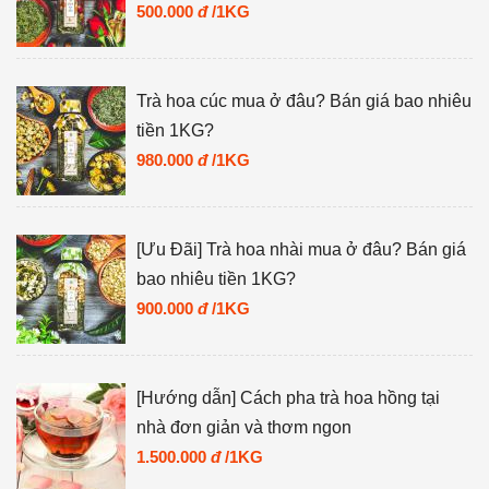
500.000
đ
/1KG
Trà hoa cúc mua ở đâu? Bán giá bao nhiêu
tiền 1KG?
980.000
đ
/1KG
[Ưu Đãi] Trà hoa nhài mua ở đâu? Bán giá
bao nhiêu tiền 1KG?
900.000
đ
/1KG
[Hướng dẫn] Cách pha trà hoa hồng tại
nhà đơn giản và thơm ngon
1.500.000
đ
/1KG