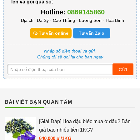
lên và gọi qua số:
Hotline:
0869145860
Địa chỉ: Đa Sỹ - Cao Thắng - Lương Sơn - Hòa Bình
Tư vấn online
Tư vấn Zalo
Nhập số điện thoại và gửi,
Chúng tôi sẽ gọi lai cho bạn ngay
GỬI
BÀI VIẾT BẠN QUAN TÂM
[Giải Đáp] Hoa đậu biếc mua ở đâu? Bán
giá bao nhiêu tiền 1KG?
640.000
đ
/1KG