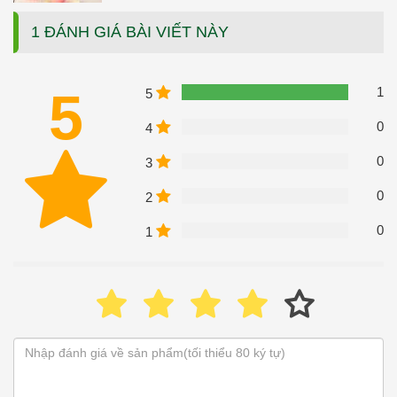
1 ĐÁNH GIÁ BÀI VIẾT NÀY
5
1
5
0
4
0
3
0
2
0
1