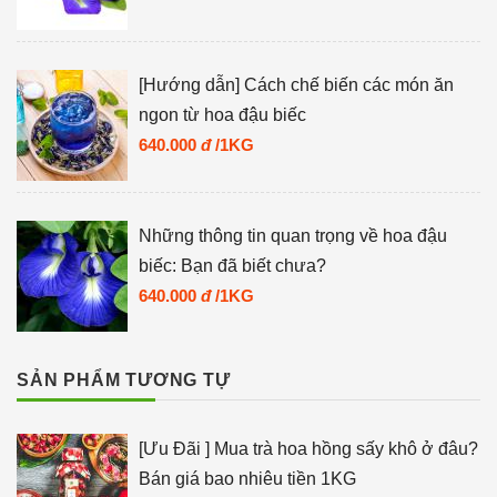
[Hướng dẫn] Cách chế biến các món ăn
ngon từ hoa đậu biếc
640.000
đ
/1KG
Những thông tin quan trọng về hoa đậu
biếc: Bạn đã biết chưa?
640.000
đ
/1KG
SẢN PHẨM TƯƠNG TỰ
[Ưu Đãi ] Mua trà hoa hồng sấy khô ở đâu?
Bán giá bao nhiêu tiền 1KG