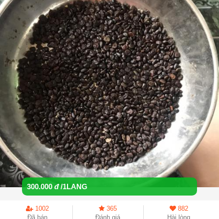
300.000
đ
/1LANG
1002
365
882
Đã bán
Đánh giá
Hài lòng