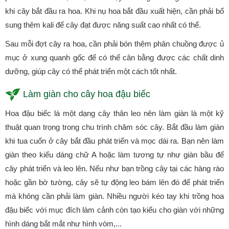
khi cây bắt đầu ra hoa. Khi nụ hoa bắt đầu xuất hiện, cần phải bổ
sung thêm kali để cây đạt được năng suất cao nhất có thể.
Sau mỗi đợt cây ra hoa, cần phải bón thêm phân chuồng được ủ
mục ở xung quanh gốc để có thể cân bằng được các chất dinh
dưỡng, giúp cây có thể phát triển một cách tốt nhất.
Làm giàn cho cây hoa đậu biếc
Hoa đậu biếc là một dạng cây thân leo nên làm giàn là một kỹ
thuật quan trọng trong chu trình chăm sóc cây. Bắt đầu làm giàn
khi tua cuốn ở cây bắt đầu phát triển và mọc dài ra. Bạn nên làm
giàn theo kiểu dáng chữ A hoặc làm tương tự như giàn bầu để
cây phát triển và leo lên. Nếu như bạn trồng cây tại các hàng rào
hoặc gần bờ tường, cây sẽ tự động leo bám lên đó để phát triển
mà không cần phải làm giàn. Nhiều người kéo tay khi trồng hoa
đậu biếc với mục đích làm cảnh còn tạo kiểu cho giàn với những
hình dáng bắt mắt như hình vòm,...