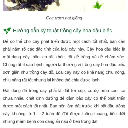
Cạc ươm hạt giống
Hướng dẫn kỹ thuật trồng cây hoa đậu biếc
Để có thể cho cây phát triển được một cách tốt nhất, bạn cần
phải nắm rõ các đặc tính của loài cây này. Cây hoa đậu biếc là
một dạng cây thân leo rất khỏe, rất dễ trồng và dễ chăm sóc.
Chúng rất ít sâu bệnh, người ta thường ví trồng cây hoa đậu biếc
đơn giản như trồng cây đỗ. Loài cây này có khả năng chịu nóng,
chịu nắng rất tốt nhưng lại không thể chịu được lạnh.
Đất dùng để trồng cây phải là đất tơi xốp, có độ mùn cao, có
chứa nhiều chất dinh dưỡng để đảm bảo cây có thể phát triển
được một cách tốt nhất. Bạn nên làm đất trước khi bắt đầu trồng
cây khoảng từ 1 – 2 tuần để đất được thông thoáng, tiêu diệt
những mầm bệnh còn đang ẩn náu ở bên trong đất.