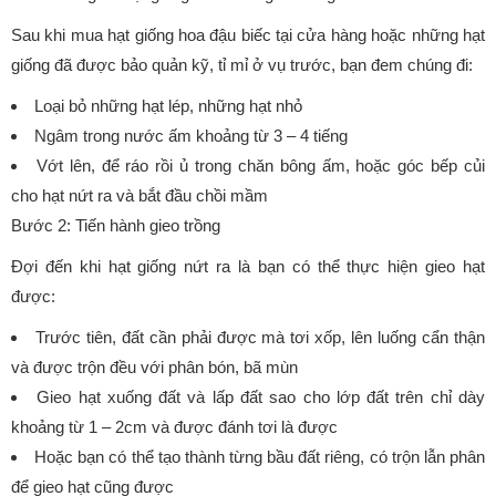
Sau khi mua hạt giống hoa đậu biếc tại cửa hàng hoặc những hạt
giống đã được bảo quản kỹ, tỉ mỉ ở vụ trước, bạn đem chúng đi:
Loại bỏ những hạt lép, những hạt nhỏ
Ngâm trong nước ấm khoảng từ 3 – 4 tiếng
Vớt lên, để ráo rồi ủ trong chăn bông ấm, hoặc góc bếp củi
cho hạt nứt ra và bắt đầu chồi mầm
Bước 2: Tiến hành gieo trồng
Đợi đến khi hạt giống nứt ra là bạn có thể thực hiện gieo hạt
được:
Trước tiên, đất cần phải được mà tơi xốp, lên luống cẩn thận
và được trộn đều với phân bón, bã mùn
Gieo hạt xuống đất và lấp đất sao cho lớp đất trên chỉ dày
khoảng từ 1 – 2cm và được đánh tơi là được
Hoặc bạn có thể tạo thành từng bầu đất riêng, có trộn lẫn phân
để gieo hạt cũng được