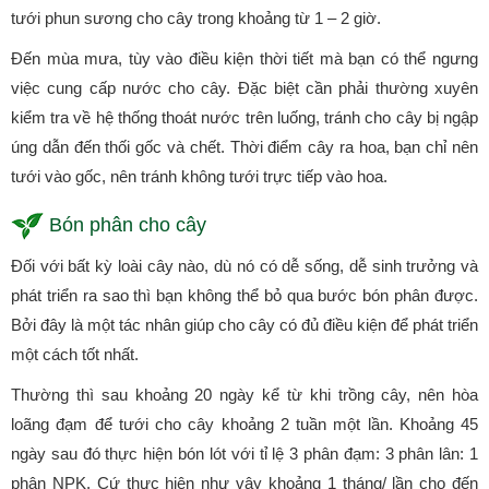
tưới phun sương cho cây trong khoảng từ 1 – 2 giờ.
Đến mùa mưa, tùy vào điều kiện thời tiết mà bạn có thể ngưng
việc cung cấp nước cho cây. Đặc biệt cần phải thường xuyên
kiểm tra về hệ thống thoát nước trên luống, tránh cho cây bị ngập
úng dẫn đến thối gốc và chết. Thời điểm cây ra hoa, bạn chỉ nên
tưới vào gốc, nên tránh không tưới trực tiếp vào hoa.
Bón phân cho cây
Đối với bất kỳ loài cây nào, dù nó có dễ sống, dễ sinh trưởng và
phát triển ra sao thì bạn không thể bỏ qua bước bón phân được.
Bởi đây là một tác nhân giúp cho cây có đủ điều kiện để phát triển
một cách tốt nhất.
Thường thì sau khoảng 20 ngày kể từ khi trồng cây, nên hòa
loãng đạm để tưới cho cây khoảng 2 tuần một lần. Khoảng 45
ngày sau đó thực hiện bón lót với tỉ lệ 3 phân đạm: 3 phân lân: 1
phân NPK. Cứ thực hiện như vậy khoảng 1 tháng/ lần cho đến