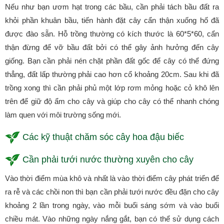
Nếu như bạn ươm hạt trong các bầu, cần phải tách bầu đất ra
khỏi phần khuân bầu, tiến hành đặt cây cẩn thận xuống hố đã
được đào sẵn. Hỗ trồng thường có kích thước là 60*5*60, cẩn
thận đừng để vỡ bầu đất bởi có thể gây ảnh hưởng đến cây
giống. Bạn cần phải nén chặt phần đất gốc để cây có thể đứng
thẳng, đất lấp thường phải cao hơn cổ khoảng 20cm. Sau khi đã
trồng xong thì cần phải phủ một lớp rơm mỏng hoặc cỏ khô lên
trên để giữ độ ẩm cho cây và giúp cho cây có thể nhanh chóng
làm quen với môi trường sống mới.
Các kỹ thuật chăm sóc cây hoa đậu biếc
Cần phải tưới nước thường xuyên cho cây
Vào thời điểm mùa khô và nhất là vào thời điểm cây phát triển để
ra rễ và các chồi non thì bạn cần phải tưới nước đều đặn cho cây
khoảng 2 lần trong ngày, vào mỗi buổi sáng sớm và vào buổi
chiều mát. Vào những ngày nắng gắt, bạn có thể sử dụng cách