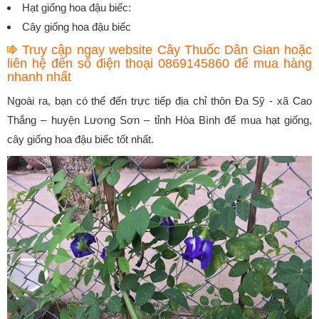
Hạt giống hoa đậu biếc:
Cây giống hoa đậu biếc
Truy cập ngay website Cây Thuốc Dân Gian hoặc
liên hệ đến số điện thoại 0869145860 để mua hàng
nhanh nhất
Ngoài ra, bạn có thể đến trực tiếp địa chỉ thôn Đa Sỹ - xã Cao
Thắng – huyện Lương Sơn – tỉnh Hòa Bình để mua hạt giống,
cây giống hoa đậu biếc tốt nhất.