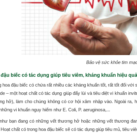
Bảo vệ sức khỏe tim mạ
đậu biếc có tác dụng giúp tiêu viêm, kháng khuẩn hiệu qu
 hoa đậu biếc có chứa rất nhiều các kháng khuẩn tốt, rất tốt đối vớ
ide – một hoạt chất có tác dụng giúp đẩy lùi và tiêu diệt vi khuẩn invi
ng hở), làm cho chúng không có cơ hội xâm nhập vào. Ngoài ra, h
những vi khuẩn nguy hiểm như E. Coli, P. aeruginosa,...
như bạn đang có những vết thương hở hoặc những vết thương đa
 Hoạt chất có trong hoa đậu biếc sẽ có tác dụng giúp tiêu mủ, tiêu v