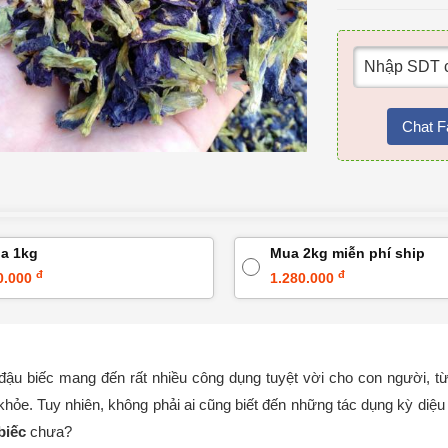
Chat F
a 1kg
Mua 2kg miễn phí ship
đ
đ
0.000
1.280.000
đậu biếc mang đến rất nhiều công dụng tuyệt vời cho con người, 
khỏe. Tuy nhiên, không phải ai cũng biết đến những tác dụng kỳ diệ
biếc
chưa?