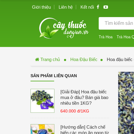
Giới thiệu
Liên hệ
Kết nối
Trà Hoa
Trà Hoa 
Trang chủ
Hoa Đậu Biếc
Hoa đậu biếc 
SẢN PHẨM LIÊN QUAN
[Giải Đáp] Hoa đậu biếc
mua ở đâu? Bán giá bao
nhiêu tiền 1KG?
640.000 đ/1KG
[Hướng dẫn] Cách chế
biến các món ăn ngon từ