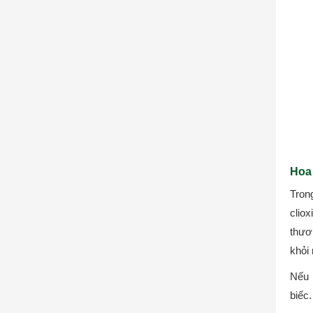
Hoa 
Trong
cliox
thươ
khỏi 
Nếu 
biếc.