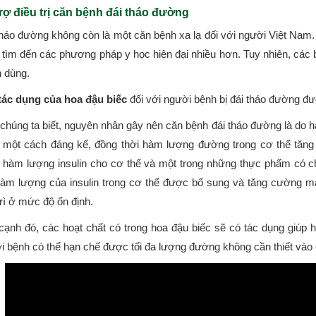
rợ điều trị căn bệnh đái tháo đường
tháo đường không còn là một căn bệnh xa lạ đối với người Việt Nam
ẽ tìm đến các phương pháp y học hiện đại nhiều hơn. Tuy nhiên, các
n dùng.
tác dụng của hoa đậu biếc
đối với người bệnh bị đái tháo đường đư
chúng ta biết, nguyên nhân gây nên căn bệnh đái tháo đường là do hà
 một cách đáng kể, đồng thời hàm lượng đường trong cơ thể tăng
 hàm lượng insulin cho cơ thể và một trong những thực phẩm có ch
hàm lượng của insulin trong cơ thể được bổ sung và tăng cường 
rì ở mức độ ổn định.
cạnh đó, các hoạt chất có trong hoa đậu biếc sẽ có tác dụng giúp 
 bệnh có thể hạn chế được tối đa lượng đường không cần thiết vào cơ