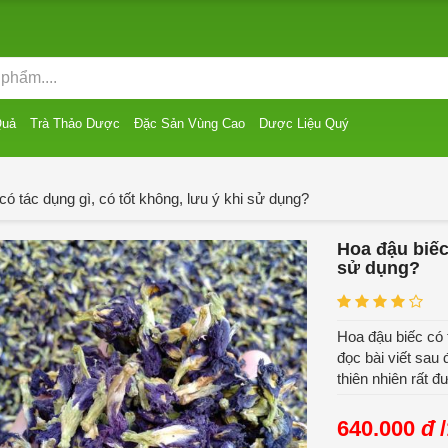
Quả
Trà Thảo Dược
Đặc Sản Vùng Cao
Dược Liệu Quý
có tác dụng gì, có tốt không, lưu ý khi sử dụng?
Hoa đậu biếc 
sử dụng?
Hoa đậu biếc có 
đọc bài viết sau
thiên nhiên rất 
640.000
đ