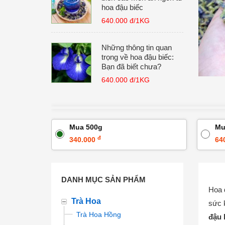
hoa đậu biếc
640.000 đ/1KG
Những thông tin quan
trọng về hoa đậu biếc:
Bạn đã biết chưa?
640.000 đ/1KG
Mua 500g
Mu
đ
340.000
64
DANH MỤC SẢN PHẨM
Hoa 
Trà Hoa
sức 
Trà Hoa Hồng
đậu 