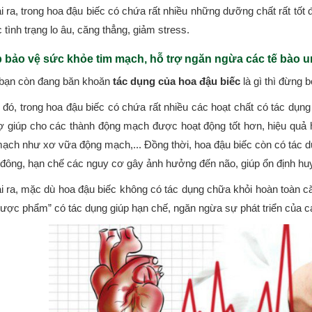
 ra, trong hoa đậu biếc có chứa rất nhiều những dưỡng chất rất tốt 
tình trạng lo âu, căng thẳng, giảm stress.
 bảo vệ sức khỏe tim mạch, hỗ trợ ngăn ngừa các tế bào un
bạn còn đang băn khoăn
tác dụng của hoa đậu biếc
là gì thì đừng 
 đó, trong hoa đậu biếc có chứa rất nhiều các hoạt chất có tác dụ
rợ giúp cho các thành động mạch được hoạt động tốt hơn, hiệu quả
mạch như xơ vữa động mạch,... Đồng thời, hoa đậu biếc còn có tác d
đông, hạn chế các nguy cơ gây ảnh hưởng đến não, giúp ổn định huy
i ra, mặc dù hoa đậu biếc không có tác dụng chữa khỏi hoàn toàn
dược phẩm” có tác dụng giúp hạn chế, ngăn ngừa sự phát triển của c