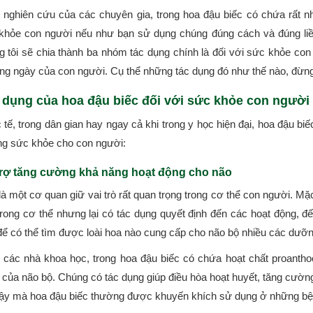
nghiên cứu của các chuyên gia, trong hoa đậu biếc có chứa rất nhiều
khỏe con người nếu như bạn sử dụng chúng đúng cách và đúng liề
g tôi sẽ chia thành ba nhóm tác dụng chính là đối với sức khỏe con
ng ngày của con người. Cụ thể những tác dụng đó như thế nào, đừng 
 dụng của hoa đậu biếc đối với sức khỏe con người
tế, trong dân gian hay ngay cả khi trong y học hiện đại, hoa đậu bi
g sức khỏe cho con người:
rợ tăng cường khả năng hoạt động cho não
là một cơ quan giữ vai trò rất quan trọng trong cơ thể con người. M
trong cơ thể nhưng lại có tác dụng quyết định đến các hoạt động, đ
để có thể tìm được loài hoa nào cung cấp cho não bộ nhiều các dưỡn
 các nhà khoa học, trong hoa đậu biếc có chứa hoạt chất proanthocy
của não bộ. Chúng có tác dụng giúp điều hòa hoạt huyết, tăng cường 
ậy mà hoa đậu biếc thường được khuyến khích sử dụng ở những bệnh 