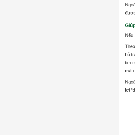
Ngoài
được 
Giúp
Nếu 
Theo
hỗ t
tim 
máu 
Ngoà
lợi “