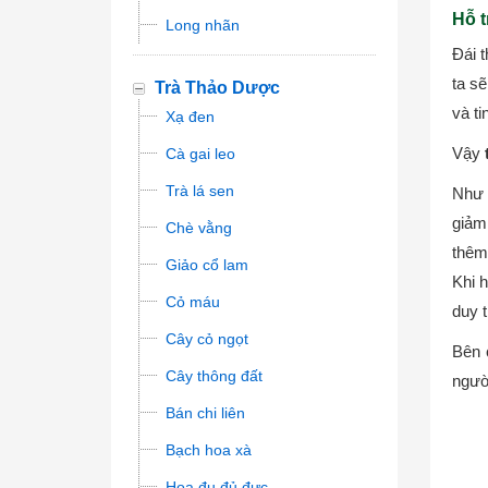
Hỗ t
Long nhãn
Đái 
ta s
Trà Thảo Dược
và ti
Xạ đen
Vậy
Cà gai leo
Trà lá sen
Như 
giảm
Chè vằng
thêm
Giảo cổ lam
Khi 
Cỏ máu
duy t
Cây cỏ ngọt
Bên 
Cây thông đất
người
Bán chi liên
Bạch hoa xà
Hoa đu đủ đực