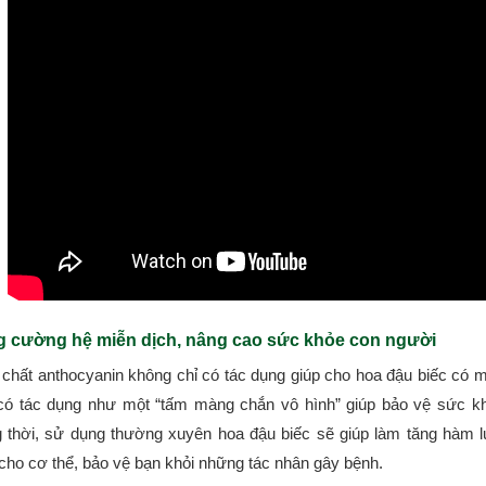
 cường hệ miễn dịch, nâng cao sức khỏe con người
 chất anthocyanin không chỉ có tác dụng giúp cho hoa đậu biếc có 
có tác dụng như một “tấm màng chắn vô hình” giúp bảo vệ sức kh
 thời, sử dụng thường xuyên hoa đậu biếc sẽ giúp làm tăng hàm l
 cho cơ thể, bảo vệ bạn khỏi những tác nhân gây bệnh.