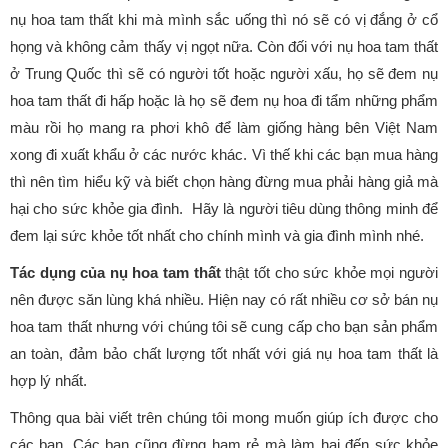
nụ hoa tam thất khi mà mình sắc uống thì nó sẽ có vị đắng ở cổ
họng và không cảm thấy vị ngọt nữa. Còn đối với nụ hoa tam thất
ở Trung Quốc thì sẽ có người tốt hoặc người xấu, họ sẽ đem nụ
hoa tam thất đi hấp hoặc là họ sẽ đem nụ hoa đi tẩm những phẩm
màu rồi họ mang ra phơi khô để làm giống hàng bên Việt Nam
xong đi xuất khẩu ở các nước khác. Vì thế khi các bạn mua hàng
thì nên tìm hiểu kỹ và biết chọn hàng đừng mua phải hàng giả mà
hại cho sức khỏe gia đình. Hãy là người tiêu dùng thông minh để
đem lại sức khỏe tốt nhất cho chính mình và gia đình mình nhé.
Tác dụng của nụ hoa tam thất
thật tốt cho sức khỏe mọi người
nên được săn lùng khá nhiều. Hiện nay có rất nhiều cơ sở bán nụ
hoa tam thất nhưng với chúng tôi sẽ cung cấp cho bạn sản phẩm
an toàn, đảm bảo chất lượng tốt nhất với giá nụ hoa tam thất là
hợp lý nhất.
Thông qua bài viết trên chúng tôi mong muốn giúp ích được cho
các bạn. Các bạn cũng đừng ham rẻ mà làm hại đến sức khỏe