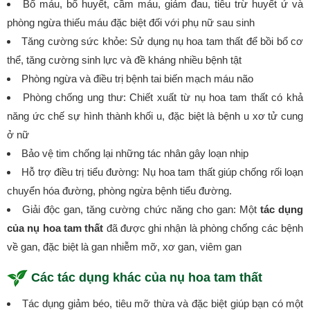
Bổ máu, bổ huyết, cầm máu, giảm đau, tiêu trừ huyết ứ và
phòng ngừa thiếu máu đặc biệt đối với phụ nữ sau sinh
Tăng cường sức khỏe: Sử dụng nụ hoa tam thất để bồi bổ cơ
thể, tăng cường sinh lực và đề kháng nhiều bệnh tật
Phòng ngừa và điều trị bệnh tai biến mạch máu não
Phòng chống ung thư: Chiết xuất từ nụ hoa tam thất có khả
năng ức chế sự hình thành khối u, đặc biệt là bệnh u xơ tử cung
ở nữ
Bảo vệ tim chống lại những tác nhân gây loạn nhịp
Hỗ trợ điều trị tiểu đường: Nụ hoa tam thất giúp chống rối loạn
chuyển hóa đường, phòng ngừa bệnh tiểu đường.
Giải độc gan, tăng cường chức năng cho gan: Một
tác dụng
của nụ hoa tam thất
đã được ghi nhận là phòng chống các bệnh
về gan, đặc biệt là gan nhiễm mỡ, xơ gan, viêm gan
Các tác dụng khác của nụ hoa tam thất
Tác dụng giảm béo, tiêu mỡ thừa và đặc biệt giúp bạn có một