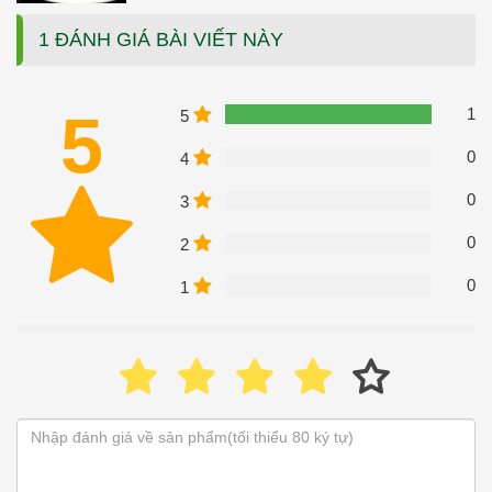
1 ĐÁNH GIÁ BÀI VIẾT NÀY
5
1
5
0
4
0
3
0
2
0
1