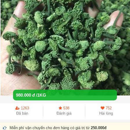
980.000
đ
/1KG
1263
538
752
Đã bán
Đánh giá
Hài lòng
Miễn phí vận chuyển cho đơn hàng có giá trị từ
250.000đ