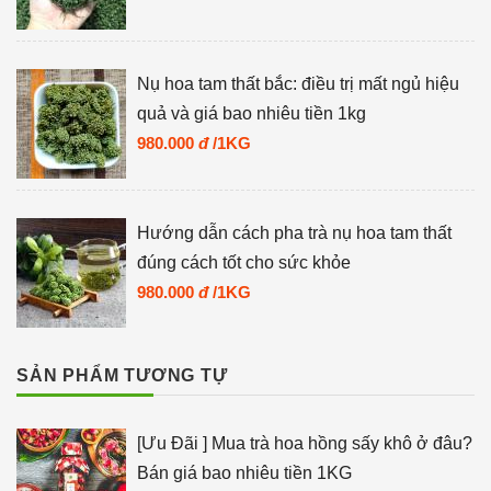
Nụ hoa tam thất bắc: điều trị mất ngủ hiệu
quả và giá bao nhiêu tiền 1kg
980.000
đ
/1KG
Hướng dẫn cách pha trà nụ hoa tam thất
đúng cách tốt cho sức khỏe
980.000
đ
/1KG
SẢN PHẨM TƯƠNG TỰ
[Ưu Đãi ] Mua trà hoa hồng sấy khô ở đâu?
Bán giá bao nhiêu tiền 1KG