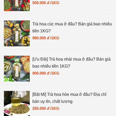
500.000
đ
/1KG
Trà hoa cúc mua ở đâu? Bán giá bao nhiêu
tiền 1KG?
980.000
đ
/1KG
[Ưu Đãi] Trà hoa nhài mua ở đâu? Bán giá
bao nhiêu tiền 1KG?
900.000
đ
/1KG
[Bật Mí] Trà hoa hòe mua ở đâu? Địa chỉ
bán uy tín, chất lượng
250.000
đ
/1KG