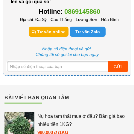
lên và gọi qua số:
Hotline:
0869145860
Địa chỉ: Đa Sỹ - Cao Thắng - Lương Sơn - Hòa Bình
Tư vấn online
Tư vấn Zalo
Nhập số điện thoại và gửi,
Chúng tôi sẽ gọi lai cho bạn ngay
GỬI
BÀI VIẾT BẠN QUAN TÂM
Nụ hoa tam thất mua ở đâu? Bán giá bao
nhiêu tiền 1KG?
980.000
đ
/1KG