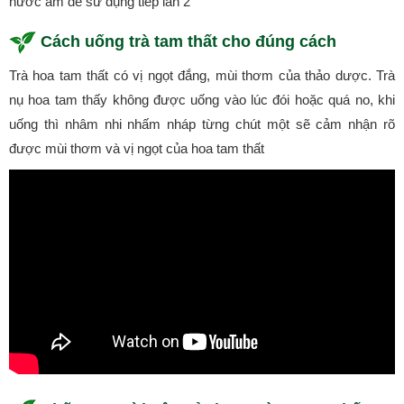
nước ấm để sử dụng tiếp lần 2
Cách uống trà tam thất cho đúng cách
Trà hoa tam thất có vị ngọt đắng, mùi thơm của thảo dược. Trà
nụ hoa tam thấy không được uống vào lúc đói hoặc quá no, khi
uống thì nhâm nhi nhấm nháp từng chút một sẽ cảm nhận rõ
được mùi thơm và vị ngọt của hoa tam thất