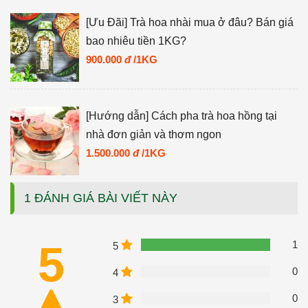
[Ưu Đãi] Trà hoa nhài mua ở đâu? Bán giá
bao nhiêu tiền 1KG?
900.000
đ
/1KG
[Hướng dẫn] Cách pha trà hoa hồng tại
nhà đơn giản và thơm ngon
1.500.000
đ
/1KG
1 ĐÁNH GIÁ BÀI VIẾT NÀY
5
1
5
0
4
0
3