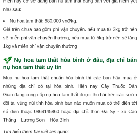
Hiện nay cơ sở đang bán nụ tam thất đang bán với giá niêm yết
như sau:
Nụ hoa tam thất: 980.000 vnđ/kg.
Giá trên chưa bao gồm phí vận chuyển. nếu mua từ 2kg trở nên
sẽ miễn phí vận chuyển thường, nếu mua từ 5kg trở nên sẽ tặng
1kg và miễn phí vận chuyển thường
Nụ hoa tam thất hòa bình ở đâu, địa chỉ bán
nụ hoa tam thất uy tín
Mua nụ hoa tam thất chuẩn hòa bình thì các bạn hãy mua ở
những địa chỉ có tại hòa bình. Hiện nay Cây Thuốc Dân
Gian đang cung cấp nụ hoa tam thất được thu hái trên các sườn
đồi tại vùng núi tỉnh hòa bình bạn nào muốn mua có thể điện tới
số điện thoại: 0869145860 hoặc địa chỉ: thôn Đa Sỹ - xã Cao
Thắng – Lương Sơn – Hòa Bình
Tìm hiểu thêm bài viết liên quan: