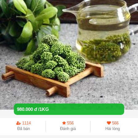
980.000
đ
/1KG
1114
556
566
Đã bán
Đánh giá
Hài lòng