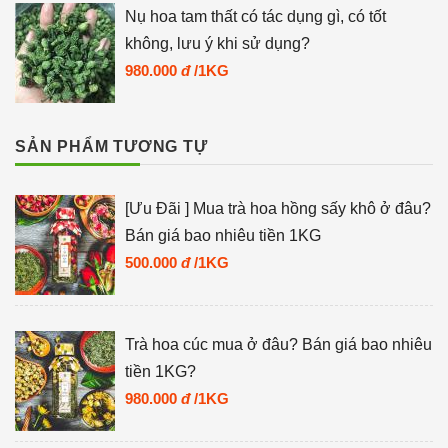
Nụ hoa tam thất có tác dụng gì, có tốt
không, lưu ý khi sử dụng?
980.000
đ
/1KG
SẢN PHẨM TƯƠNG TỰ
[Ưu Đãi ] Mua trà hoa hồng sấy khô ở đâu?
Bán giá bao nhiêu tiền 1KG
500.000
đ
/1KG
Trà hoa cúc mua ở đâu? Bán giá bao nhiêu
tiền 1KG?
980.000
đ
/1KG