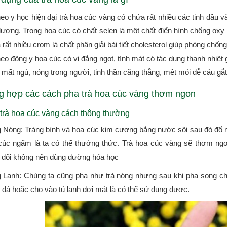
eo y học hiện đại trà hoa cúc vàng có chứa rất nhiều các tinh dầu 
 lượng. Trong hoa cúc có chất selen là một chất điển hình chống oxy 
rất nhiều crom là chất phân giải bài tiết cholesterol giúp phòng chố
eo đông y hoa cúc có vị đắng ngọt, tính mát có tác dụng thanh nhiệt g
mất ngủ, nóng trong người, tinh thần căng thẳng, mêt mỏi dễ cáu gắt
g hợp các cách pha trà hoa cúc vàng thơm ngon
trà hoa cúc vàng cách thông thường
 Nóng: Tráng bình và hoa cúc kim cương bằng nước sôi sau đó đổ nư
cúc ngấm là ta có thể thưởng thức. Trà hoa cúc vàng sẽ thơm ng
t đối không nên dùng đường hóa học
 Lạnh: Chúng ta cũng pha như trà nóng nhưng sau khi pha song chún
 đá hoặc cho vào tủ lạnh đợi mát là có thể sử dụng được.