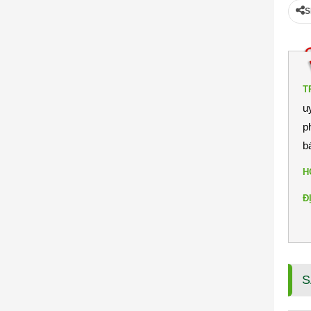
S
T
u
p
b
H
Đ
S