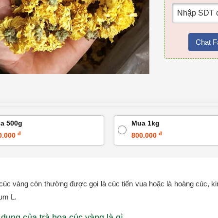
Chat F
a 500g
Mua 1kg
đ
đ
0.000
800.000
cúc vàng còn thường được gọi là cúc tiến vua hoặc là hoàng cúc, 
um L.
dụng của trà hoa cúc vàng là gì