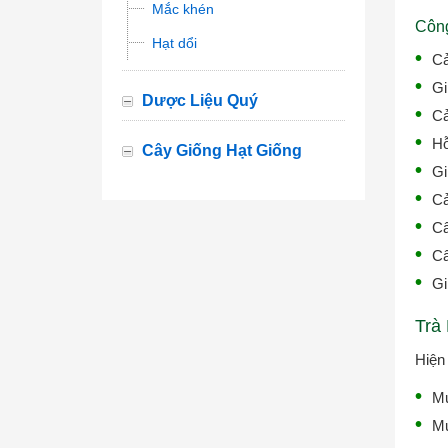
Mắc khén
Công
Hạt dổi
Cả
Gi
Dược Liệu Quý
Cả
Hỗ
Cây Giống Hạt Giống
Gi
Cả
Câ
Câ
Gi
Trà
Hiện
Mu
Mu