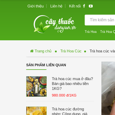
Giới thiệu
Liên hệ
Kết nối
Trà Hoa
Trà Hoa 
Trang chủ
Trà Hoa Cúc
Trà hoa cúc và
SẢN PHẨM LIÊN QUAN
Trà hoa cúc mua ở đâu?
Bán giá bao nhiêu tiền
1KG?
980.000 đ/1KG
Trà hoa cúc đường
phèn: Công dụng, giá