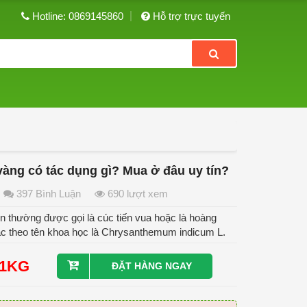
Hotline: 0869145860
Hỗ trợ trực tuyến
vàng có tác dụng gì? Mua ở đâu uy tín?
397 Bình Luận
690 lượt xem
 thường được gọi là cúc tiến vua hoặc là hoàng
ặc theo tên khoa học là Chrysanthemum indicum L.
/1KG
ĐẶT HÀNG NGAY