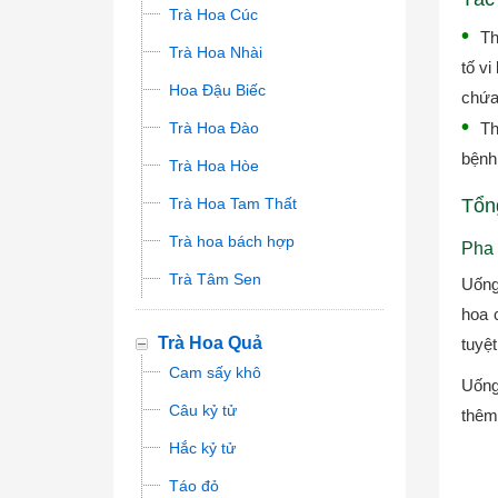
Trà Hoa Cúc
Th
Trà Hoa Nhài
tố vi
Hoa Đậu Biếc
chứa 
Trà Hoa Đào
Th
bệnh 
Trà Hoa Hòe
Trà Hoa Tam Thất
Tổn
Trà hoa bách hợp
Pha 
Trà Tâm Sen
Uống
hoa 
Trà Hoa Quả
tuyệ
Cam sấy khô
Uống
Câu kỷ tử
thêm
Hắc kỷ tử
Táo đỏ