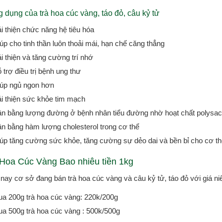
 dụng của trà hoa cúc vàng, táo đỏ, câu kỷ tử
i thiện chức năng hệ tiêu hóa
úp cho tinh thần luôn thoải mái, hạn chế căng thẳng
i thiện và tăng cường trí nhớ
 trợ điều trị bệnh ung thư
úp ngủ ngon hơn
i thiện sức khỏe tim mạch
n bằng lượng đường ở bệnh nhân tiểu đường nhờ hoạt chất polysac
n bằng hàm lượng cholesterol trong cơ thể
úp tăng cường sức khỏe, tăng cường sự dẻo dai và bền bỉ cho cơ thể
 Hoa Cúc Vàng Bao nhiêu tiền 1kg
 nay cơ sở đang bán trà hoa cúc vàng và câu kỷ tử, táo đỏ với giá n
a 200g trà hoa cúc vàng: 220k/200g
a 500g trà hoa cúc vàng : 500k/500g