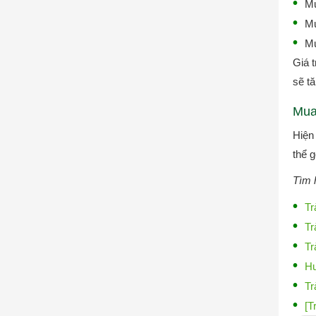
Mu
Mu
Mu
Giá 
sẽ t
Mua 
Hiện
thể g
Tìm h
Tr
Tr
Tr
Hư
Tr
[T