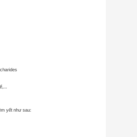
charides
,...
iêm yết như sau: