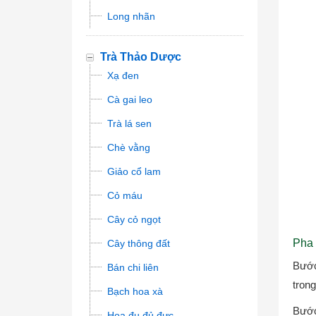
Long nhãn
Trà Thảo Dược
Xạ đen
Cà gai leo
Trà lá sen
Chè vằng
Giảo cổ lam
Cỏ máu
Cây cỏ ngọt
Pha 
Cây thông đất
Bước
Bán chi liên
tron
Bạch hoa xà
Bước
Hoa đu đủ đực