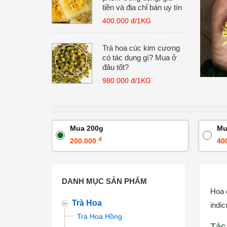
tiền và địa chỉ bán uy tín
400.000 đ/1KG
Trà hoa cúc kim cương
có tác dụng gì? Mua ở
đâu tốt?
980.000 đ/1KG
Mua 200g
Mu
đ
200.000
40
DANH MỤC SẢN PHẨM
Hoa 
Trà Hoa
indic
Trà Hoa Hồng
Tác 