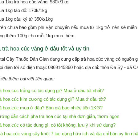
a 1kg trà hoa cúc vàng: 980k/1kg
a 1kg táo đỏ: 170k/1kg
a 1kg câu kỷ tử 350k/1kg
trên chưa bao gồm phí vận chuyển nếu mua từ 1kg trở nên sẽ miễn 
ăng thêm 100g cho mỗi 1kg mua thêm.
trà hoa cúc vàng ở đâu tốt và uy tín
 tại Cây Thuốc Dân Gian đang cung cấp trà hoa cúc vàng có nguồn 
ọi điện tới số điện thoại: 0869145860 hoặc địa chỉ: thôn Đa Sỹ - x
iểu thêm bài viết liên quan:
à hoa cúc trắng có tác dụng gì? Mua ở đâu tốt nhất?
à hoa cúc kim cương có tác dụng gì? Mua ở đâu tốt?
à hoa cúc mua ở đâu? Bán giá bao nhiêu tiền 1KG?
ớng dẫn cách pha trà hoa cúc tại nhà đơn giản, thơm ngon
à hoa cúc có tác dụng gì, có tốt không, lưu ý khi sử dụng?
rà hoa cúc vàng sấy khô] 7 tác dụng hữu ích và địa chỉ bán uy tín nhấ