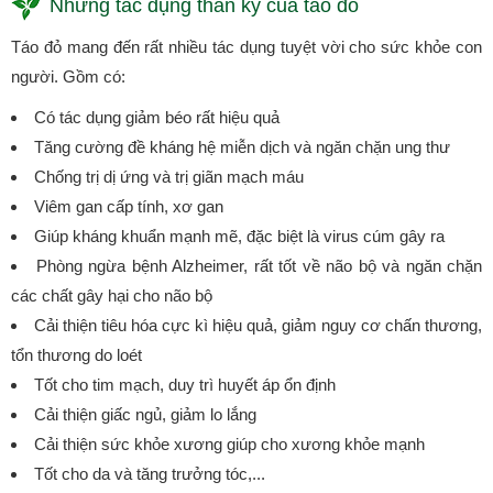
Những tác dụng thần kỳ của táo đỏ
Táo đỏ mang đến rất nhiều tác dụng tuyệt vời cho sức khỏe con
người. Gồm có:
Có tác dụng giảm béo rất hiệu quả
Tăng cường đề kháng hệ miễn dịch và ngăn chặn ung thư
Chống trị dị ứng và trị giãn mạch máu
Viêm gan cấp tính, xơ gan
Giúp kháng khuẩn mạnh mẽ, đặc biệt là virus cúm gây ra
Phòng ngừa bệnh Alzheimer, rất tốt về não bộ và ngăn chặn
các chất gây hại cho não bộ
Cải thiện tiêu hóa cực kì hiệu quả, giảm nguy cơ chấn thương,
tổn thương do loét
Tốt cho tim mạch, duy trì huyết áp ổn định
Cải thiện giấc ngủ, giảm lo lắng
Cải thiện sức khỏe xương giúp cho xương khỏe mạnh
Tốt cho da và tăng trưởng tóc,...