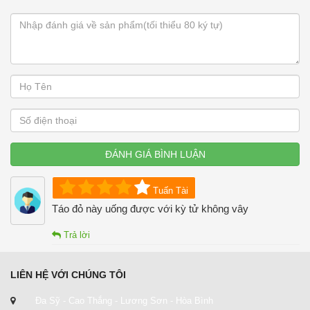
ĐÁNH GIÁ BÌNH LUẬN
Tuấn Tài
Táo đỏ này uống được với kỳ tử không vây
Trả lời
LIÊN HỆ VỚI CHÚNG TÔI
Đa Sỹ - Cao Thắng - Lương Sơn - Hòa Bình