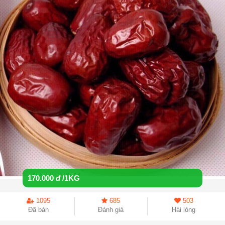
170.000
đ
/1KG
1095
685
503
Đã bán
Đánh giá
Hài lòng