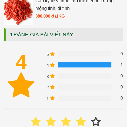
Câu kỷ tử vị thuốc hỗ trợ điều trị chứng
mộng tinh, di tinh
380.000
đ
/1KG
1 ĐÁNH GIÁ BÀI VIẾT NÀY
4
0
5
1
4
0
3
0
2
0
1