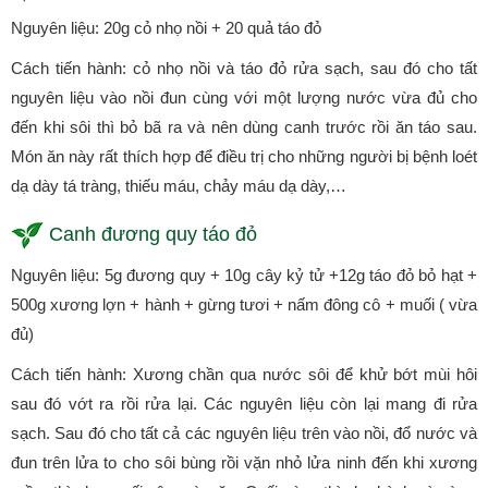
Nguyên liệu: 20g cỏ nhọ nồi + 20 quả táo đỏ
Cách tiến hành: cỏ nhọ nồi và táo đỏ rửa sạch, sau đó cho tất
nguyên liệu vào nồi đun cùng với một lượng nước vừa đủ cho
đến khi sôi thì bỏ bã ra và nên dùng canh trước rồi ăn táo sau.
Món ăn này rất thích hợp để điều trị cho những người bị bệnh loét
dạ dày tá tràng, thiếu máu, chảy máu dạ dày,…
Canh đương quy táo đỏ
Nguyên liệu: 5g đương quy + 10g cây kỷ tử +12g táo đỏ bỏ hạt +
500g xương lợn + hành + gừng tươi + nấm đông cô + muối ( vừa
đủ)
Cách tiến hành: Xương chần qua nước sôi để khử bớt mùi hôi
sau đó vớt ra rồi rửa lại. Các nguyên liệu còn lại mang đi rửa
sạch. Sau đó cho tất cả các nguyên liệu trên vào nồi, đổ nước và
đun trên lửa to cho sôi bùng rồi vặn nhỏ lửa ninh đến khi xương