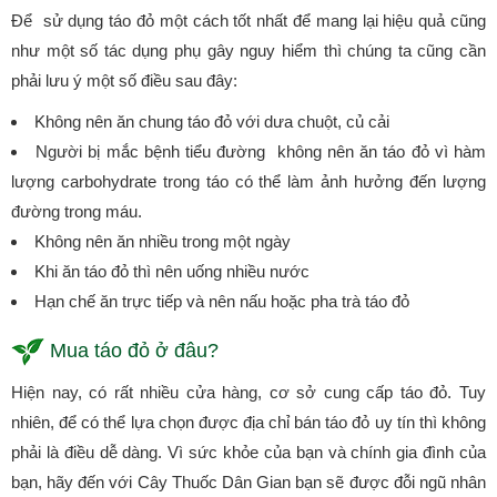
Để sử dụng táo đỏ một cách tốt nhất để mang lại hiệu quả cũng
như một số tác dụng phụ gây nguy hiểm thì chúng ta cũng cần
phải lưu ý một số điều sau đây:
Không nên ăn chung táo đỏ với dưa chuột, củ cải
Người bị mắc bệnh tiểu đường không nên ăn táo đỏ vì hàm
lượng carbohydrate trong táo có thể làm ảnh hưởng đến lượng
đường trong máu.
Không nên ăn nhiều trong một ngày
Khi ăn táo đỏ thì nên uống nhiều nước
Hạn chế ăn trực tiếp và nên nấu hoặc pha trà táo đỏ
Mua táo đỏ ở đâu?
Hiện nay, có rất nhiều cửa hàng, cơ sở cung cấp táo đỏ. Tuy
nhiên, để có thể lựa chọn được địa chỉ bán táo đỏ uy tín thì không
phải là điều dễ dàng. Vì sức khỏe của bạn và chính gia đình của
bạn, hãy đến với Cây Thuốc Dân Gian bạn sẽ được đỗi ngũ nhân