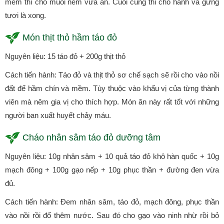
mềm thì cho muối nêm vừa ăn. Cuối cùng thì cho hành và gừng
tươi là xong.
Món thịt thỏ hầm táo đỏ
Nguyên liệu: 15 táo đỏ + 200g thịt thỏ
Cách tiến hành: Táo đỏ và thịt thỏ sơ chế sạch sẽ rồi cho vào nồi
đất để hầm chín và mềm. Tùy thuộc vào khẩu vị của từng thành
viên mà nêm gia vị cho thích hợp. Món ăn này rất tốt với những
người ban xuất huyết chảy máu.
Cháo nhân sâm táo đỏ dưỡng tâm
Nguyên liệu: 10g nhân sâm + 10 quả táo đỏ khô hàn quốc + 10g
mạch đông + 100g gạo nếp + 10g phục thần + đường đen vừa
đủ.
Cách tiến hành: Đem nhân sâm, táo đỏ, mạch đông, phục thần
vào nồi rồi đổ thêm nước. Sau đó cho gạo vào ninh nhừ rồi bỏ