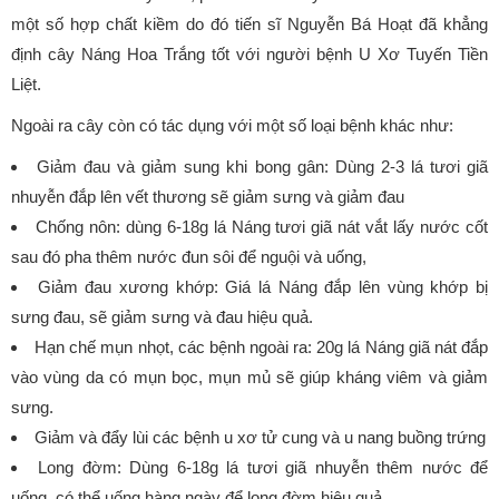
một số hợp chất kiềm do đó tiến sĩ Nguyễn Bá Hoạt đã khẳng
định cây Náng Hoa Trắng tốt với người bệnh U Xơ Tuyến Tiền
Liệt.
Ngoài ra cây còn có tác dụng với một số loại bệnh khác như:
Giảm đau và giảm sung khi bong gân: Dùng 2-3 lá tươi giã
nhuyễn đắp lên vết thương sẽ giảm sưng và giảm đau
Chống nôn: dùng 6-18g lá Náng tươi giã nát vắt lấy nước cốt
sau đó pha thêm nước đun sôi để nguội và uống,
Giảm đau xương khớp: Giá lá Náng đắp lên vùng khớp bị
sưng đau, sẽ giảm sưng và đau hiệu quả.
Hạn chế mụn nhọt, các bệnh ngoài ra: 20g lá Náng giã nát đắp
vào vùng da có mụn bọc, mụn mủ sẽ giúp kháng viêm và giảm
sưng.
Giảm và đẩy lùi các bệnh u xơ tử cung và u nang buồng trứng
Long đờm: Dùng 6-18g lá tươi giã nhuyễn thêm nước để
uống, có thể uống hàng ngày để long đờm hiệu quả.