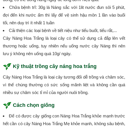
Chữa bệnh trĩ: 30g lá Náng sắc với 1lit nước đun sôi 5 phút,
đợi đến khi nước ấm thì lấy để vệ sinh hậu môn 1 lần vào buổi
tối, nên duy trì ít nhất 1 tuần
Cải thiện các loại bệnh về tiết niệu như tiểu buốt, tiểu rắt,...
Cây Náng Hoa Trắng là loại cây có thể sử dụng cả đắp lên vết
thương hoặc uống, tuy nhiên nếu uống nước cây Náng thì nên
lưu ý không nên uống quá 10g/ ngày.
Kỹ thuật trồng cây náng hoa trắng
Cây Náng Hoa Trắng là loại cây tương đối dễ trồng và chăm sóc,
vì thế chúng thường có sức sống mãnh liệt và không cần quá
nhiều sự chăm sóc tỉ mỉ của người nuôi trồng.
Cách chọn giống
Để có được cây giống con Náng Hoa Trắng khỏe mạnh trước
hết cần có cây Náng Hoa Trắng Mẹ khỏe mạnh, không sâu bệnh,