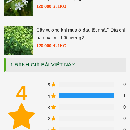
120.000
đ
/1KG
Cây xương khỉ mua ở đâu tốt nhất? Địa chỉ
bán uy tín, chất lượng?
120.000
đ
/1KG
1 ĐÁNH GIÁ BÀI VIẾT NÀY
4
0
5
1
4
0
3
0
2
0