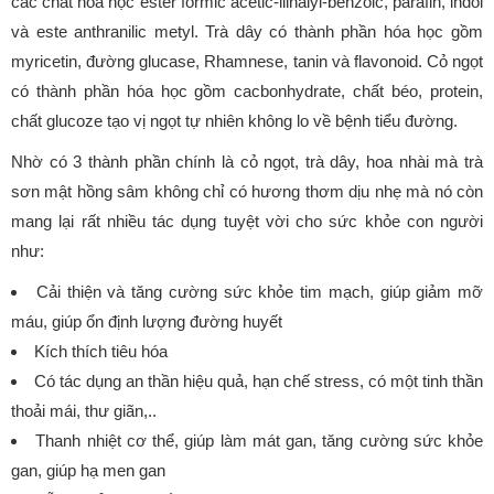
các chất hóa học ester formic acetic-lilnalyl-benzoic, parafin, indol
và este anthranilic metyl. Trà dây có thành phần hóa học gồm
myricetin, đường glucase, Rhamnese, tanin và flavonoid. Cỏ ngọt
có thành phần hóa học gồm cacbonhydrate, chất béo, protein,
chất glucoze tạo vị ngọt tự nhiên không lo về bệnh tiểu đường.
Nhờ có 3 thành phần chính là cỏ ngọt, trà dây, hoa nhài mà trà
sơn mật hồng sâm không chỉ có hương thơm dịu nhẹ mà nó còn
mang lại rất nhiều tác dụng tuyệt vời cho sức khỏe con người
như:
Cải thiện và tăng cường sức khỏe tim mạch, giúp giảm mỡ
máu, giúp ổn định lượng đường huyết
Kích thích tiêu hóa
Có tác dụng an thần hiệu quả, hạn chế stress, có một tinh thần
thoải mái, thư giãn,..
Thanh nhiệt cơ thể, giúp làm mát gan, tăng cường sức khỏe
gan, giúp hạ men gan