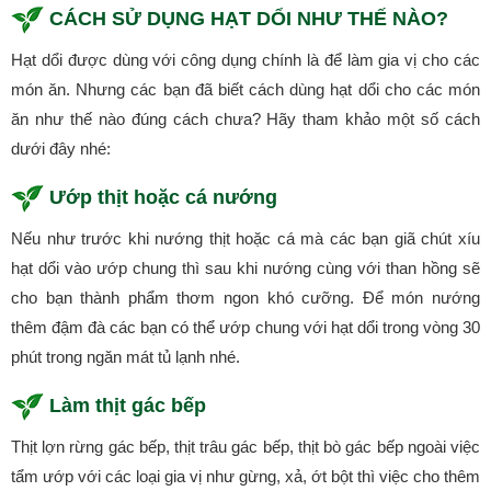
CÁCH SỬ DỤNG HẠT DỔI NHƯ THẾ NÀO?
Hạt dổi được dùng với công dụng chính là để làm gia vị cho các
món ăn. Nhưng các bạn đã biết cách dùng hạt dổi cho các món
ăn như thế nào đúng cách chưa? Hãy tham khảo một số cách
dưới đây nhé:
Ướp thịt hoặc cá nướng
Nếu như trước khi nướng thịt hoặc cá mà các bạn giã chút xíu
hạt dổi vào ướp chung thì sau khi nướng cùng với than hồng sẽ
cho bạn thành phẩm thơm ngon khó cưỡng. Để món nướng
thêm đậm đà các bạn có thể ướp chung với hạt dổi trong vòng 30
phút trong ngăn mát tủ lạnh nhé.
Làm thịt gác bếp
Thịt lợn rừng gác bếp, thịt trâu gác bếp, thịt bò gác bếp ngoài việc
tẩm ướp với các loại gia vị như gừng, xả, ớt bột thì việc cho thêm