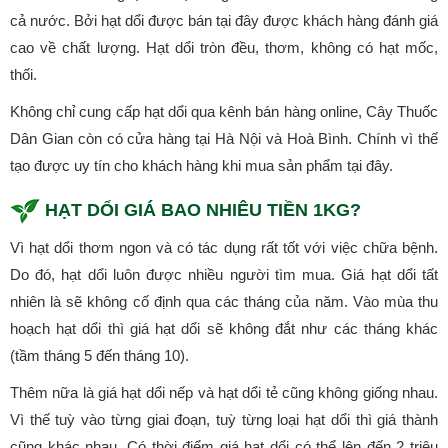
cả nước. Bởi hạt dổi được bán tại đây được khách hàng đánh giá
cao về chất lượng. Hạt dổi tròn đều, thơm, không có hạt mốc,
thối.
Không chỉ cung cấp hạt dổi qua kênh bán hàng online, Cây Thuốc
Dân Gian còn có cửa hàng tại Hà Nội và Hoà Bình. Chính vì thế
tạo được uy tín cho khách hàng khi mua sản phẩm tại đây.
HẠT DỔI GIÁ BAO NHIÊU TIỀN 1KG?
Vì hạt dổi thơm ngon và có tác dụng rất tốt với việc chữa bệnh.
Do đó, hạt dổi luôn được nhiều người tìm mua. Giá hạt dổi tất
nhiên là sẽ không cố định qua các tháng của năm. Vào mùa thu
hoạch hạt dổi thì giá hạt dổi sẽ không đắt như các tháng khác
(tầm tháng 5 đến tháng 10).
Thêm nữa là giá hạt dổi nếp và hạt dổi tẻ cũng không giống nhau.
Vì thế tuỳ vào từng giai đoạn, tuỳ từng loại hạt dổi thì giá thành
cũng khác nhau. Có thời điểm giá hạt dổi có thể lên đến 2 triệu