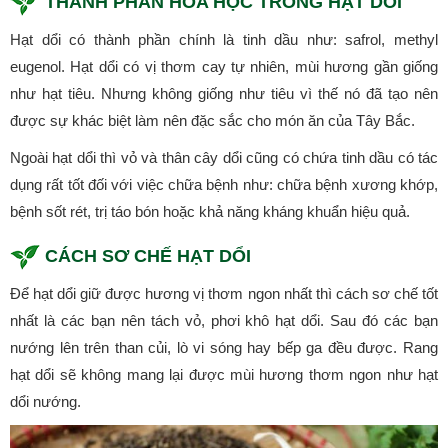
THÀNH PHẦN HÓA HỌC TRONG HẠT DỔI
Hạt dổi có thành phần chính là tinh dầu như: safrol, methyl
eugenol. Hạt dổi có vị thơm cay tự nhiên, mùi hương gần giống
như hạt tiêu. Nhưng không giống như tiêu vì thế nó đã tạo nên
được sự khác biệt làm nên đặc sắc cho món ăn của Tây Bắc.
Ngoài hạt dổi thì vỏ và thân cây dổi cũng có chứa tinh dầu có tác
dụng rất tốt đối với việc chữa bệnh như: chữa bệnh xương khớp,
bệnh sốt rét, trị táo bón hoặc khả năng kháng khuẩn hiệu quả.
CÁCH SƠ CHẾ HẠT DỔI
Để hạt dổi giữ được hương vị thơm ngon nhất thì cách sơ chế tốt
nhất là các bạn nên tách vỏ, phơi khô hạt dổi. Sau đó các bạn
nướng lên trên than củi, lò vi sóng hay bếp ga đều được. Rang
hạt dổi sẽ không mang lại được mùi hương thơm ngon như hạt
dổi nướng.