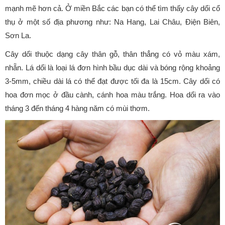
mạnh mẽ hơn cả. Ở miền Bắc các bạn có thể tìm thấy cây dổi cổ
thụ ở một số địa phương như: Na Hang, Lai Châu, Điện Biên,
Sơn La.
Cây dổi thuộc dạng cây thân gỗ, thân thẳng có vỏ màu xám,
nhẵn. Lá dổi là loại lá đơn hình bầu dục dài và bóng rộng khoảng
3-5mm, chiều dài lá có thể đạt được tối đa là 15cm. Cây dổi có
hoa đơn mọc ở đầu cành, cánh hoa màu trắng. Hoa dổi ra vào
tháng 3 đến tháng 4 hàng năm có mùi thơm.