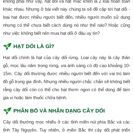
không phải như vậy, hạt dổi và hạt mắc khén là 2 loại hoàn toàn
khác nhau. Nhưng ở bài viết này chúng ta sẽ đề cập tới hạt dổi -
loại hạt được nhiều người biết đến, nhiều người muốn sử dụng
nhưng có thể chưa biết cách dùng nó như thế nào? Hoặc cũng
như việc không biết nên mua hạt dổi ở đâu uy tín?
HẠT DỔI LÀ GÌ?
Hạt dổi chính là hạt của cây dổi rừng. Loại cây này là cây thân
gỗ, mọc lâu năm trong rừng, ưa ánh sáng có độ cao khoảng 10-
15m. Cây dổi thường được nhiều người biết đến với vai trò làm
đồ gỗ trong gia đình. Nhưng nhiều người chắc chắn sẽ không biết
rằng cây dổi còn có thể cho hạt thơm ngon có thể dùng để làm
gia vị hoặc làm thuốc chữa bệnh.
PHÂN BỐ VÀ NHẬN DẠNG CÂY DỔI
Cây dổi thường mọc nhiều ở các tỉnh miền núi phía Bắc và các
tỉnh Tây Nguyên. Tuy nhiên, ở miền Bắc thì cây dổi phát triển