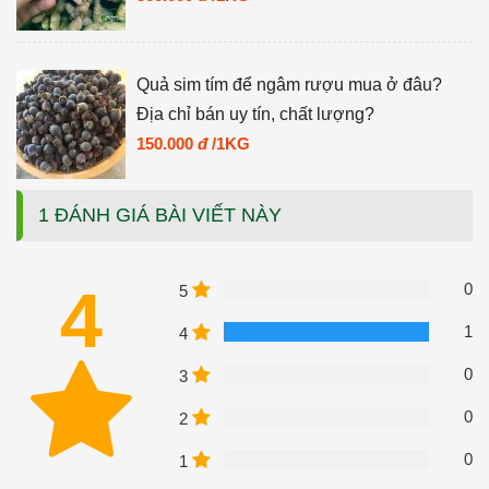
Quả sim tím để ngâm rượu mua ở đâu?
Địa chỉ bán uy tín, chất lượng?
150.000
đ
/1KG
1 ĐÁNH GIÁ BÀI VIẾT NÀY
4
0
5
1
4
0
3
0
2
0
1