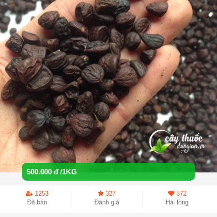
500.000
đ
/1KG
1253
327
872
Đã bán
Đánh giá
Hài lòng