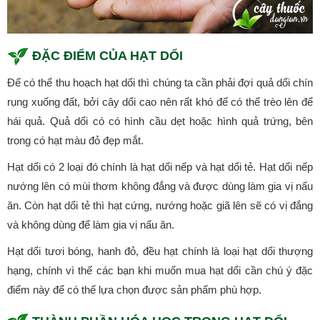
ĐẶC ĐIỂM CỦA HẠT DỔI
Để có thể thu hoạch hạt dổi thì chúng ta cần phải đợi quả dổi chín
rụng xuống đất, bởi cây dổi cao nên rất khó để có thể trèo lên để
hái quả. Quả dổi có có hình cầu dẹt hoặc hình quả trứng, bên
trong có hạt màu đỏ đẹp mắt.
Hạt dổi có 2 loại đó chính là hạt dổi nếp và hạt dổi tẻ. Hạt dổi nếp
nướng lên có mùi thơm không đắng và được dùng làm gia vị nấu
ăn. Còn hạt dổi tẻ thì hạt cứng, nướng hoặc giã lên sẽ có vị đắng
và không dùng để làm gia vị nấu ăn.
Hạt dổi tươi bóng, hanh đỏ, đều hạt chính là loại hạt dổi thượng
hạng, chính vì thế các bạn khi muốn mua hạt dổi cần chú ý đặc
điểm này để có thể lựa chọn được sản phẩm phù hợp.