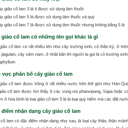
y giảo cổ lam 3 lá ít được sử dụng làm thuốc
y giảo cổ lam 5 lá được sử dụng làm thuốc và quý
y giảo cổ lam 7 lá được sử dụng làm thuốc nhưng không bằng 5 lá
 giảo cổ lam có những tên gọi khác là gì
giảo cổ làm có rất nhiều tên như cây trường sinh, cỏ thần kỳ, ở trê
à jiagulan, cây sâm nam, ở nhật bản thì người ta gọi là cỏ trường s
aphyllum
 vực phân bố cây giảo cổ lam
giảo cổ lam được trồng ở rất nhiều nước trên thế giới như Hàn Q
giảo cổ lam được tìm thấy ở các vùng núi phanxipang, Sapa hoặc các
m ở hòa bình là loại giảo cổ lam 5 lá là loại quý hiếm mà các đất n
 điểm nhận dạng cây giảo cổ lam
 cổ lam có đặc điểm nhận dạng như sau, là loại cây thảo, thân mảnh