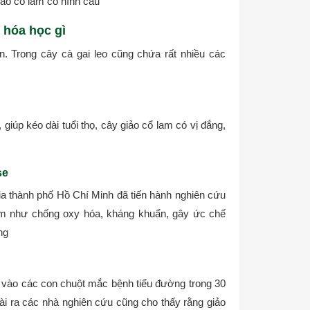
giảo cổ lam có hình cầu
 hóa học gì
n. Trong cây cà gai leo cũng chứa rất nhiều các
 giúp kéo dài tuổi thọ, cây giảo cổ lam có vị đắng,
se
ia thành phố Hồ Chí Minh đã tiến hành nghiên cứu
lam như chống oxy hóa, kháng khuẩn, gây ức chế
ng
êm vào các con chuột mắc bệnh tiểu đường trong 30
ài ra các nhà nghiên cứu cũng cho thấy rằng giảo