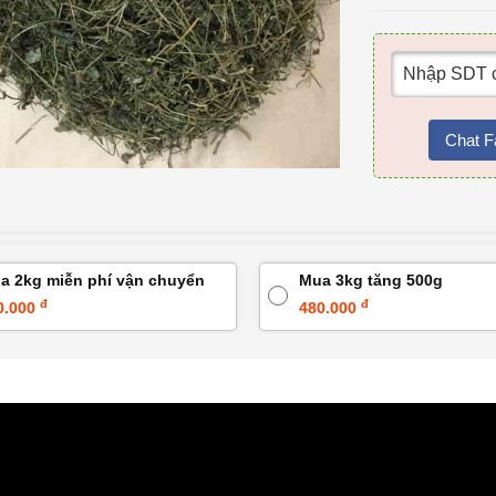
Chat F
a 2kg miễn phí vận chuyển
Mua 3kg tăng 500g
đ
đ
0.000
480.000