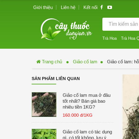
Giới thiệu
Liên hệ
Kết nối
Trà Hoa
Trà Hoa 
Trang chủ
Giảo cổ lam
Giảo cổ lam: hỗ
SẢN PHẨM LIÊN QUAN
Giảo cổ lam mua ở đâu
tốt nhất? Bán giá bao
nhiêu tiền 1KG?
160.000 đ/1KG
Giảo cổ lam có tác dụng
gì, có tốt không, lưu ý