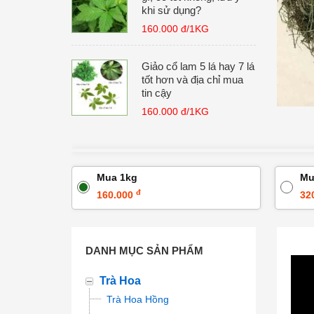
khi sử dụng?
160.000 đ/1KG
Giảo cổ lam 5 lá hay 7 lá
tốt hơn và địa chỉ mua
tin cậy
160.000 đ/1KG
Mua 1kg
Mu
đ
160.000
32
DANH MỤC SẢN PHẨM
Trà Hoa
Trà Hoa Hồng