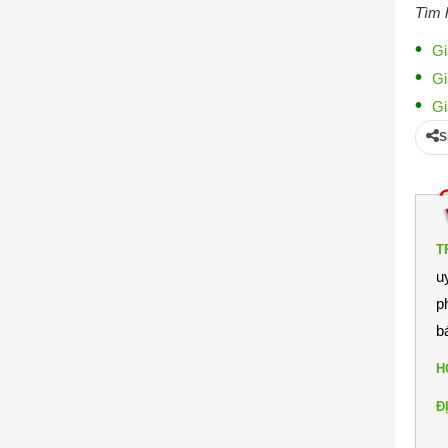
Tìm h
Gi
Gi
Gi
S
T
u
p
b
H
Đ