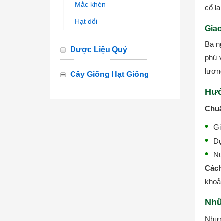
Mắc khén
cổ l
Hạt dổi
Giao
Ba n
Dược Liệu Quý
phú 
lượn
Cây Giống Hạt Giống
Hướ
Chuẩ
Gi
Dụ
Nư
Cách
khoản
Nhữ
Nhưn