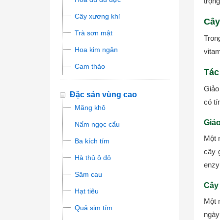
trọng
Cây xương khỉ
Cây
Trà sơn mật
Tron
Hoa kim ngân
vita
Cam thảo
Tác
Giảo 
Đặc sản vùng cao
có tí
Măng khô
Giảo
Nấm ngọc cẩu
Một 
Ba kích tím
cây 
Hà thủ ô đỏ
enzym
Sâm cau
Cây 
Hạt tiêu
Một 
Quả sim tím
ngày