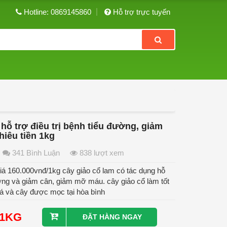
Hotline: 0869145860
Hỗ trợ trực tuyến
 hỗ trợ điều trị bệnh tiểu đường, giảm
hiêu tiền 1kg
341 Bình Luận
838 lượt xem
iá 160.000vnđ/1kg cây giảo cổ lam có tác dụng hỗ
ờng và giảm cân, giảm mỡ máu. cây giảo cổ làm tốt
 lá và cây được mọc tại hòa bình
/1KG
ĐẶT HÀNG NGAY