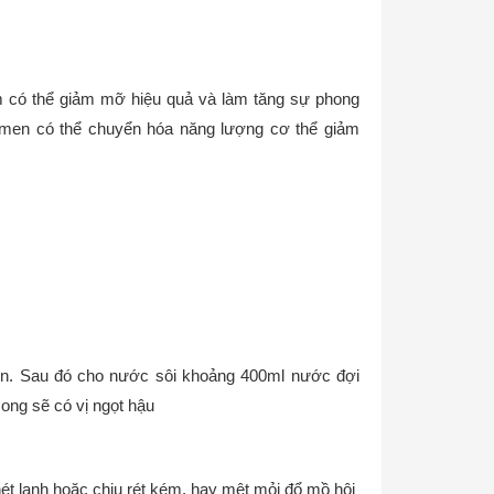
m có thể giảm mỡ hiệu quả và làm tăng sự phong
 men có thể chuyển hóa năng lượng cơ thể giảm
ơn. Sau đó cho nước sôi khoảng 400ml nước đợi
ong sẽ có vị ngọt hậu
ét lạnh hoặc chịu rét kém, hay mệt mỏi đổ mồ hôi