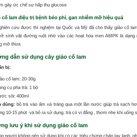
am gây ức chế sự hấp thụ glucose
 cổ lam điệu trị bệnh béo phì, gan nhiễm mỡ hiệu quả
ghiên cứu được thí nghiệm tại Quốc và Mỹ đã cho thấy giảo cổ la
về sình vật đường ruột nhờ vào các hoạt hóa men AMPK là dạng
g mỡ thừa
ng dẫn sử dụng cây giảo cổ lam
n bị:
ảo cổ lam: 20-30g
ng cụ pha trà: 1 bộ
ớc sôi: 400ml
 dùng:
bỏ trà vào ấm và tráng qua một lần nước giúp trà sạch h
g 10-15 phút và bỏ ra sử dụng. trà có vị đắng , thơm nhẹ khi uống s
ng lưu ý khi sử dụng giảo cổ lam
g người không nên sử dụng khi có các triệu chứng chân tay lạnh, gh