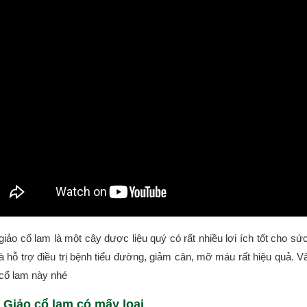
giảo cổ lam là một cây dược liệu quý có rất nhiều lợi ích tốt cho s
là hỗ trợ điều trị bệnh tiểu đường, giảm cân, mỡ máu rất hiệu quả. 
 cổ lam này nhé
 Giảo cổ lam có mấy loại