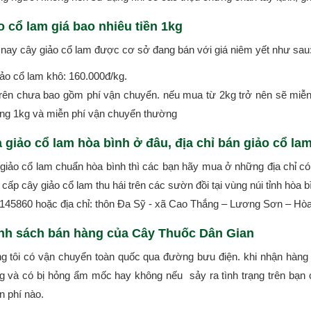
o cổ lam giá bao nhiêu tiền 1kg
 nay cây giảo cổ lam được cơ sở đang bán với giá niêm yết như sau
ảo cổ lam khô: 160.000đ/kg.
trên chưa bao gồm phí vận chuyển. nếu mua từ 2kg trở nên sẽ miễ
ặng 1kg và miễn phí vận chuyển thường
 giảo cổ lam hòa bình ở đâu, địa chỉ bán giảo cổ lam
giảo cổ lam chuẩn hòa bình thì các bạn hãy mua ở những địa chỉ có
cấp cây giảo cổ lam thu hái trên các sườn đồi tại vùng núi tỉnh hòa 
145860 hoặc địa chỉ: thôn Đa Sỹ - xã Cao Thắng – Lương Sơn – Hò
nh sách bán hàng của Cây Thuốc Dân Gian​
g tôi có vận chuyển toàn quốc qua đường bưu điện. khi nhận hàng
g và có bị hỏng ẩm mốc hay không nếu sảy ra tình trạng trên bạn c
n phí nào.