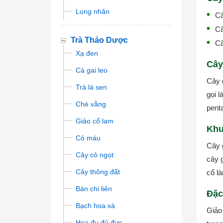
Long nhãn
Câ
Câ
Trà Thảo Dược
Câ
Xạ đen
Cây
Cà gai leo
Cây 
Trà lá sen
gọi l
Chè vằng
pent
Giảo cổ lam
Khu
Cỏ máu
Cây 
Cây cỏ ngọt
cây 
Cây thông đất
cổ là
Bán chi liên
Đặc
Bạch hoa xà
Giảo
Hoa đu đủ đực