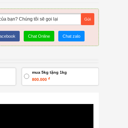
Gửi
acebook
Chat Online
Chat zalo
mua 5kg tặng 1kg
đ
800.000