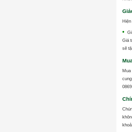
Giả
Hiện
Gi
Giá 
sẽ t
Mua
Mua 
cung 
0869
Chí
Chún
khôn
khoả