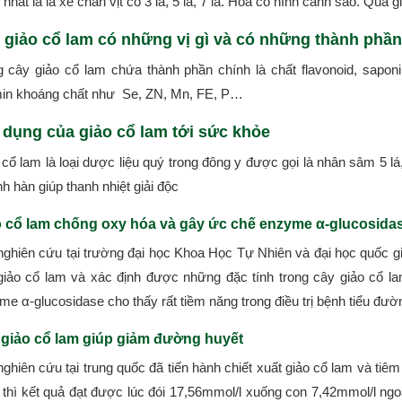
 nhất là lá xẻ chân vịt có 3 lá, 5 lá, 7 lá. Hoa có hình cánh sao. Quả 
 giảo cổ lam có những vị gì và có những thành phần
g cây giảo cổ lam chứa thành phần chính là chất flavonoid, saponi
min khoáng chất như Se, ZN, Mn, FE, P…
 dụng của giảo cổ lam tới sức khỏe
cổ lam là loại dược liệu quý trong đông y được gọi là nhân sâm 5 lá,
nh hàn giúp thanh nhiệt giải độc
 cổ lam chống oxy hóa và gây ức chế enzyme
α-glucosida
nghiên cứu tại trường đại học Khoa Học Tự Nhiên và đại học quốc g
giảo cổ lam và xác định được những đặc tính trong cây giảo cổ 
e α-glucosidase cho thấy rất tiềm năng trong điều trị bệnh tiểu đườ
giảo cổ lam giúp giảm đường huyết
nghiên cứu tại trung quốc đã tiến hành chiết xuất giảo cổ lam và ti
 thì kết quả đạt được lúc đói 17,56mmol/l xuống con 7,42mmol/l ngo