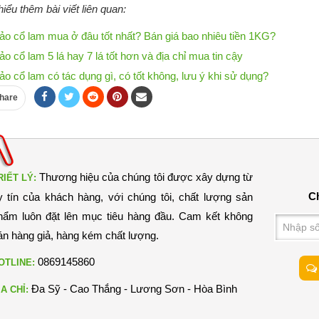
iểu thêm bài viết liên quan:
ảo cổ lam mua ở đâu tốt nhất? Bán giá bao nhiêu tiền 1KG?
ảo cổ lam 5 lá hay 7 lá tốt hơn và địa chỉ mua tin cậy
ảo cổ lam có tác dụng gì, có tốt không, lưu ý khi sử dụng?
hare
Thương hiệu của chúng tôi được xây dựng từ
RIẾT LÝ:
Ch
y tín của khách hàng, với chúng tôi, chất lượng sản
hẩm luôn đặt lên mục tiêu hàng đầu. Cam kết không
án hàng giả, hàng kém chất lượng.
0869145860
OTLINE:
Đa Sỹ - Cao Thắng - Lương Sơn - Hòa Bình
ỊA CHỈ: