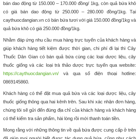
bán dao động từ 150.000 – 170.000 đồng/ 1kg, còn quả bứa khô
có giá bán dao động từ 250.000 – 280.000 đồng/1kg. Tại
caythuocdangian.vn có bán bứa tươi với giá 150.000 đồng/1kg và
quả bứa khô có giá 250.000 đồng/1kg.
Nhằm đáp ứng nhu cầu mua hàng trực tuyến của khách hàng và
giúp khách hàng tiết kiệm được thời gian, chi phí đi lại thì Cây
Thuốc Dân Gian có bán quả bứa cùng các loại dược liệu, cây
thuốc giống và các loại trà thảo dược trực tuyến qua website:
https://caythuocdangian.vn/
và qua số điện thoại hotline:
0869145860.
Khách hàng có thể đặt mua quả bứa và các loại dược liệu, cây
thuốc giống thông qua hai kênh trên. Sau khi xác nhận đơn hàng,
chúng tôi sẽ gửi đến đúng địa chỉ của khách hàng và khách hàng
có thể kiểm tra sản phẩm, hài lòng rồi mới thanh toán tiền.
Mong rằng với những thông tin về quả bứa được cung cấp ở trên
đã giúp mọi người biết được tác dụng quả bứa, cũng như cách