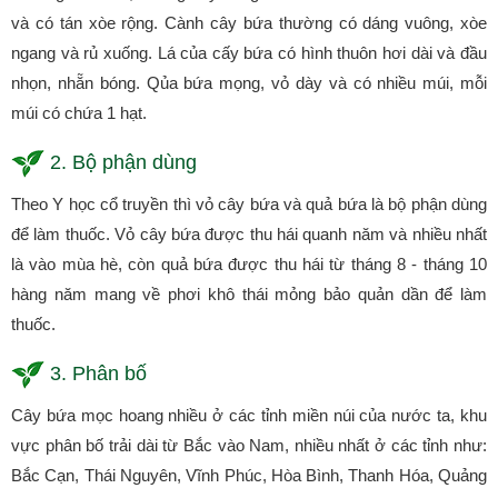
và có tán xòe rộng. Cành cây bứa thường có dáng vuông, xòe
ngang và rủ xuống. Lá của cấy bứa có hình thuôn hơi dài và đầu
nhọn, nhẵn bóng. Qủa bứa mọng, vỏ dày và có nhiều múi, mỗi
múi có chứa 1 hạt.
2. Bộ phận dùng
Theo Y học cổ truyền thì vỏ cây bứa và quả bứa là bộ phận dùng
để làm thuốc. Vỏ cây bứa được thu hái quanh năm và nhiều nhất
là vào mùa hè, còn quả bứa được thu hái từ tháng 8 - tháng 10
hàng năm mang về phơi khô thái mỏng bảo quản dần để làm
thuốc.
3. Phân bố
Cây bứa mọc hoang nhiều ở các tỉnh miền núi của nước ta, khu
vực phân bố trải dài từ Bắc vào Nam, nhiều nhất ở các tỉnh như:
Bắc Cạn, Thái Nguyên, Vĩnh Phúc, Hòa Bình, Thanh Hóa, Quảng