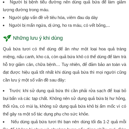
Người bị bệnh tiểu đường nên dùng quả bứa để làm giảm
lượng đường trong máu.
Người gặp vấn đề về tiêu hóa, viêm đau dạ dày
Người bị mẩn ngứa, dị ứng, ho ra máu, có vết bỏng,...
Những lưu ý khi dùng
Quả bứa tươi có thể dùng để ăn như một loại hoa quả tráng
miệng, nấu canh, kho cá, còn quả bứa khô có thể dùng để làm trà
hỗ trợ giảm cân, chữa bệnh… Tuy nhiên, để đảm bảo an toàn và
đạt được hiệu quả tốt nhất khi dùng quả bứa thì mọi người cũng
cần lưu ý một số vấn đề sau đây:
Trước khi sử dụng quả bứa thì cần phải rửa sạch để loại bỏ
bụi bẩn và các tạp chất. Không nên sử dụng quả bứa bị hư hỏng,
thối rửa, có mùi lạ, không sử dụng quả bứa khô bị ẩm mốc vì có
thể gây ra một số tác dụng phụ cho sức khỏe.
Nếu dùng quả bứa tươi thì bạn nên dùng tối đa 1-2 quả mỗi