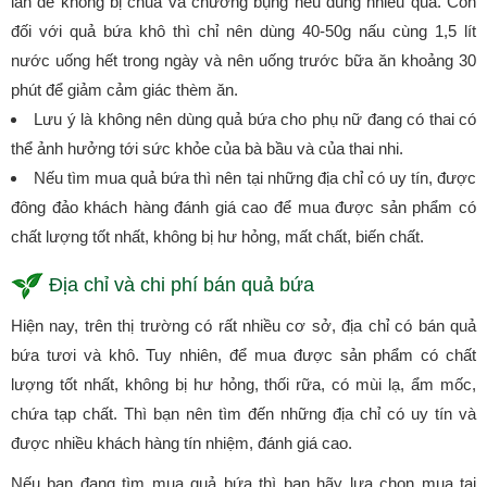
lần để không bị chua và chướng bụng nếu dùng nhiều quá. Còn
đối với quả bứa khô thì chỉ nên dùng 40-50g nấu cùng 1,5 lít
nước uống hết trong ngày và nên uống trước bữa ăn khoảng 30
phút để giảm cảm giác thèm ăn.
Lưu ý là không nên dùng quả bứa cho phụ nữ đang có thai có
thể ảnh hưởng tới sức khỏe của bà bầu và của thai nhi.
Nếu tìm mua quả bứa thì nên tại những địa chỉ có uy tín, được
đông đảo khách hàng đánh giá cao để mua được sản phẩm có
chất lượng tốt nhất, không bị hư hỏng, mất chất, biến chất.
Địa chỉ và chi phí bán quả bứa
Hiện nay, trên thị trường có rất nhiều cơ sở, địa chỉ có bán quả
bứa tươi và khô. Tuy nhiên, để mua được sản phẩm có chất
lượng tốt nhất, không bị hư hỏng, thối rữa, có mùi lạ, ẩm mốc,
chứa tạp chất. Thì bạn nên tìm đến những địa chỉ có uy tín và
được nhiều khách hàng tín nhiệm, đánh giá cao.
Nếu bạn đang tìm mua quả bứa thì bạn hãy lựa chọn mua tại