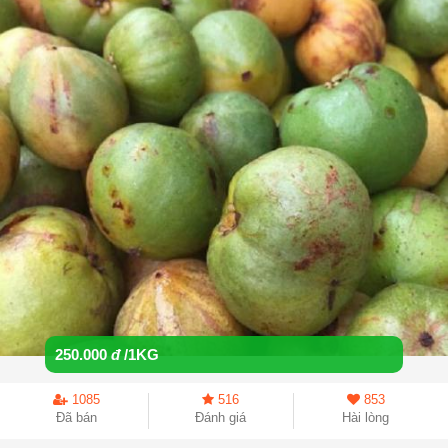
250.000
đ
/1KG
1085
516
853
Đã bán
Đánh giá
Hài lòng