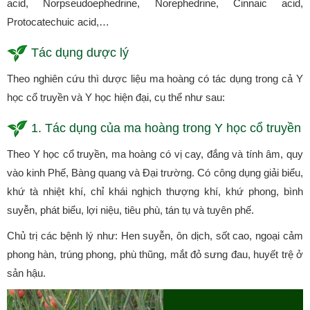
acid, Norpseudoephedrine, Norephedrine, Cinnaic acid,
Protocatechuic acid,…
Tác dụng dược lý
Theo nghiên cứu thì dược liệu ma hoàng có tác dụng trong cả Y
học cổ truyền và Y học hiện đại, cụ thể như sau:
1. Tác dụng của ma hoàng trong Y học cổ truyền
Theo Y học cổ truyền, ma hoàng có vị cay, đắng và tính âm, quy
vào kinh Phế, Bàng quang và Đại trường. Có công dụng giải biểu,
khứ tà nhiệt khí, chỉ khái nghịch thượng khí, khứ phong, bình
suyễn, phát biểu, lợi niệu, tiêu phù, tán tụ và tuyên phế.
Chủ trị các bệnh lý như: Hen suyễn, ôn dịch, sốt cao, ngoại cảm
phong hàn, trúng phong, phù thũng, mắt đỏ sưng đau, huyết trệ ở
sản hậu.