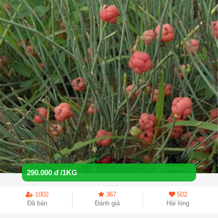
290.000
đ
/1KG
1002
367
502
Đã bán
Đánh giá
Hài lòng