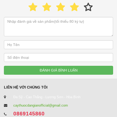
ĐÁNH GIÁ BÌNH LUẬN
LIÊN HỆ VỚI CHÚNG TÔI
Đa Sỹ - Cao Thắng - Lương Sơn - Hòa Bình
caythuocdangianofficial@gmail.com
0869145860