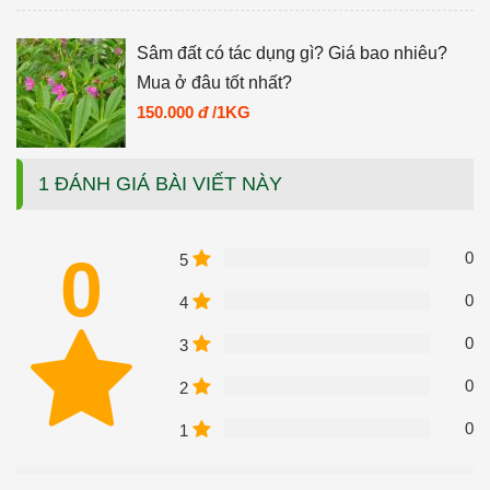
Sâm đất có tác dụng gì? Giá bao nhiêu?
Mua ở đâu tốt nhất?
150.000
đ
/1KG
1 ĐÁNH GIÁ BÀI VIẾT NÀY
0
0
5
0
4
0
3
0
2
0
1