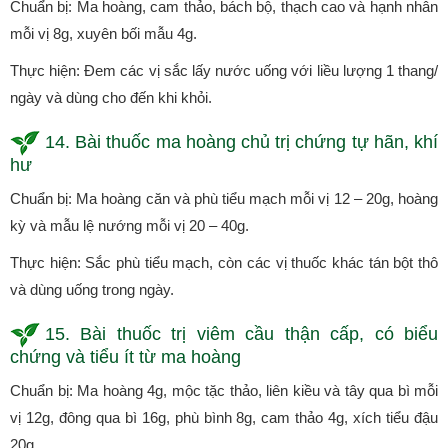
Chuẩn bị: Ma hoàng, cam thảo, bách bộ, thạch cao và hạnh nhân
mỗi vị 8g, xuyên bối mẫu 4g.
Thực hiện: Đem các vị sắc lấy nước uống với liều lượng 1 thang/
ngày và dùng cho đến khi khỏi.
14. Bài thuốc ma hoàng chủ trị chứng tự hãn, khí
hư
Chuẩn bị: Ma hoàng căn và phù tiểu mạch mỗi vị 12 – 20g, hoàng
kỳ và mẫu lệ nướng mỗi vị 20 – 40g.
Thực hiện: Sắc phù tiểu mạch, còn các vị thuốc khác tán bột thô
và dùng uống trong ngày.
15. Bài thuốc trị viêm cầu thận cấp, có biểu
chứng và tiểu ít từ ma hoàng
Chuẩn bị: Ma hoàng 4g, mộc tặc thảo, liên kiều và tây qua bì mỗi
vị 12g, đông qua bì 16g, phù bình 8g, cam thảo 4g, xích tiểu đậu
20g.