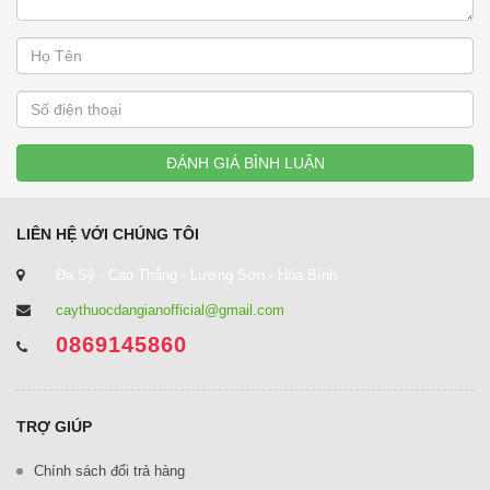
ĐÁNH GIÁ BÌNH LUẬN
LIÊN HỆ VỚI CHÚNG TÔI
Đa Sỹ - Cao Thắng - Lương Sơn - Hòa Bình
caythuocdangianofficial@gmail.com
0869145860
TRỢ GIÚP
Chính sách đổi trả hàng