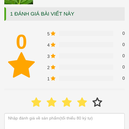
1 ĐÁNH GIÁ BÀI VIẾT NÀY
0
0
5
0
4
0
3
0
2
0
1