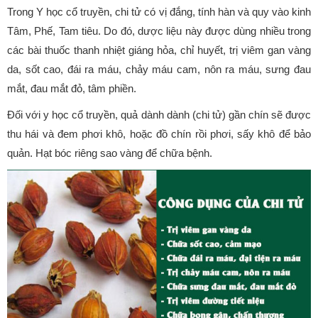
Trong Y học cổ truyền, chi tử có vị đắng, tính hàn và quy vào kinh
Tâm, Phế, Tam tiêu. Do đó, dược liệu này được dùng nhiều trong
các bài thuốc thanh nhiệt giáng hỏa, chỉ huyết, trị viêm gan vàng
da, sốt cao, đái ra máu, chảy máu cam, nôn ra máu, sưng đau
mắt, đau mắt đỏ, tâm phiền.
Đối với y học cổ truyền, quả dành dành (chi tử) gần chín sẽ được
thu hái và đem phơi khô, hoặc đồ chín rồi phơi, sấy khô để bảo
quản. Hạt bóc riêng sao vàng để chữa bệnh.