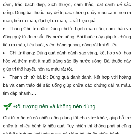
cầm, trắc bách diệp, xích thược, cam thảo, cát cánh để sắc
uống. Dùng bài thuốc này để trị các chứng chảy máu cam, nôn ra
máu, tiểu ra máu, đại tiệt ra máu, …rất hiệu quả.
Thang Chi tử nhân: Dùng chi tử, bạch mao căn, cam thảo và
đông quỳ tử đem sắc lấy nước uống. Bài thuốc này giúp trị chứng
tiểu ra máu, tiểu buốt, viêm bàng qunag, nóng rát khi đi tiểu.
Chi tử thang: Dùng quả dành dành sao vàng, kết hợp với hoa
hòe và thêm một ít muối trắng sắc lấy nước uống. Bài thuốc này
giúp trị thổ huyết, nôn ra máu rất tốt.
Thanh chi tử bá bì: Dùng quả dành dành, kết hợp với hoàng
bá và cam thảo để sắc uống giúp chữa các chứng đái ra máu,
tim đập nhanh,…
Đối tượng nên và không nên dùng
Chi tử mặc dù có nhiều công dụng tốt cho sức khỏe, giúp hỗ trợ
chữa trị nhiều bệnh lý hiệu quả. Tuy nhiên thì không phải ai cũng
có thể sử dụng loại thảo dược này làm bài thuốc chữa bệnh.