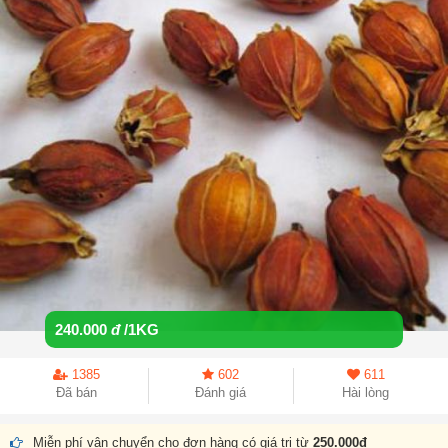
240.000
đ
/1KG
1385
602
611
Đã bán
Đánh giá
Hài lòng
Miễn phí vận chuyển cho đơn hàng có giá trị từ
250.000đ