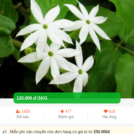
120.000
đ
/1KG
1425
477
618
Đã bán
Đánh giá
Hài lòng
Miễn phí vận chuyển cho đơn hàng có giá trị từ
250.000đ