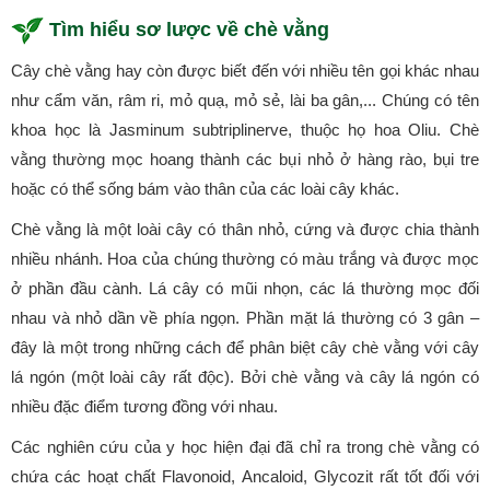
Tìm hiểu sơ lược về chè vằng
Cây chè vằng hay còn được biết đến với nhiều tên gọi khác nhau
như cẩm văn, râm ri, mỏ quạ, mỏ sẻ, lài ba gân,... Chúng có tên
khoa học là Jasminum subtriplinerve, thuộc họ hoa Oliu. Chè
vằng thường mọc hoang thành các bụi nhỏ ở hàng rào, bụi tre
hoặc có thể sống bám vào thân của các loài cây khác.
Chè vằng là một loài cây có thân nhỏ, cứng và được chia thành
nhiều nhánh. Hoa của chúng thường có màu trắng và được mọc
ở phần đầu cành. Lá cây có mũi nhọn, các lá thường mọc đối
nhau và nhỏ dần về phía ngọn. Phần mặt lá thường có 3 gân –
đây là một trong những cách để phân biệt cây chè vằng với cây
lá ngón (một loài cây rất độc). Bởi chè vằng và cây lá ngón có
nhiều đặc điểm tương đồng với nhau.
Các nghiên cứu của y học hiện đại đã chỉ ra trong chè vằng có
chứa các hoạt chất Flavonoid, Ancaloid, Glycozit rất tốt đối với