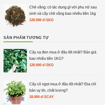
Chè vằng: có tác dụng gì với phụ nữ sau
sinh và cây chè vằng bao nhiêu tiền 1kg
120.000
đ
/1KG
SẢN PHẨM TƯƠNG TỰ
Cây xạ đen mua ở đâu tốt nhất? Bán giá
bao nhiêu tiền 1KG?
120.000
đ
/1KG
Cây cỏ ngọt mua ở đâu tốt nhất? Địa chỉ
bán uy tín, chất lượng?
18.000
đ
/1CAY