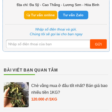
Địa chỉ: Đa Sỹ - Cao Thắng - Lương Sơn - Hòa Bình
Tư vấn online
Tư vấn Zalo
Nhập số điện thoại và gửi,
Chúng tôi sẽ gọi lai cho bạn ngay
GỬI
BÀI VIẾT BẠN QUAN TÂM
Chè vằng mua ở đâu tốt nhất? Bán giá bao
nhiêu tiền 1KG?
120.000
đ
/1KG