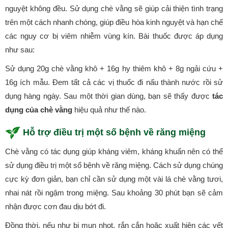
nguyệt không đều. Sử dụng chè vằng sẽ giúp cải thiện tình trạng
trên một cách nhanh chóng, giúp điều hòa kinh nguyệt và hạn chế
các nguy cơ bị viêm nhiễm vùng kín. Bài thuốc được áp dụng
như sau:
Sử dụng 20g chè vằng khô + 16g hy thiêm khô + 8g ngải cứu +
16g ích mẫu. Đem tất cả các vị thuốc đi nấu thành nước rồi sử
dụng hàng ngày. Sau một thời gian dùng, bạn sẽ thấy được
tác
dụng của chè vằng
hiệu quả như thế nào.
Hỗ trợ điều trị một số bệnh về răng miệng
Chè vằng có tác dụng giúp kháng viêm, kháng khuẩn nên có thể
sử dụng điều trị một số bệnh về răng miệng. Cách sử dụng chúng
cực kỳ đơn giản, bạn chỉ cần sử dụng một vài lá chè vằng tươi,
nhai nát rồi ngậm trong miệng. Sau khoảng 30 phút bạn sẽ cảm
nhận được cơn đau dịu bớt đi.
Đồng thời, nếu như bị mụn nhọt, rắn cắn hoặc xuất hiện các vết