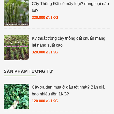
Cây Thông Đất có mấy loại? dùng loại nào
tốt?
320.000
đ
/1KG
Kỹ thuật trồng cây thông đất chuẩn mang
lại năng suất cao
320.000
đ
/1KG
SẢN PHẨM TƯƠNG TỰ
Cây xạ đen mua ở đâu tốt nhất? Bán giá
bao nhiêu tiền 1KG?
120.000
đ
/1KG