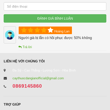
ĐÁNH GIÁ BÌNH LUẬN
Hoàng Lan
Người già bị lẫn có hồi phục được 50% không
Trả lời
LIÊN HỆ VỚI CHÚNG TÔI
Đa Sỹ - Cao Thắng - Lương Sơn - Hòa Bình
caythuocdangianofficial@gmail.com
0869145860
TRỢ GIÚP