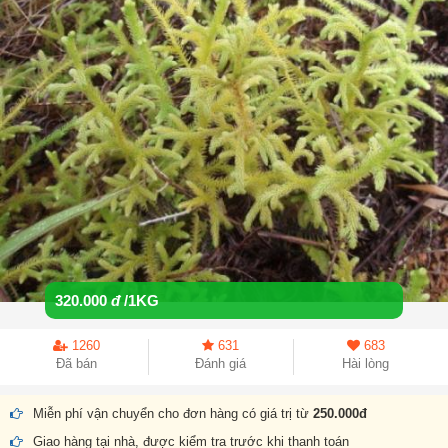
320.000
đ
/1KG
1260
631
683
Đã bán
Đánh giá
Hài lòng
Miễn phí vận chuyển cho đơn hàng có giá trị từ
250.000đ
Giao hàng tại nhà, được kiểm tra trước khi thanh toán