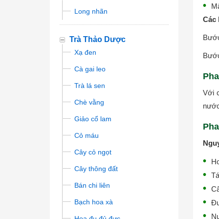
Mậ
Long nhãn
Các 
Bước
Trà Thảo Dược
Xạ đen
Bước
Cà gai leo
Pha
Trà lá sen
Với 
Chè vằng
nước
Giảo cổ lam
Pha
Cỏ máu
Nguy
Cây cỏ ngọt
Ho
Cây thông đất
Tá
Bán chi liên
Câ
Bạch hoa xà
Đư
Nư
Hoa đu đủ đực