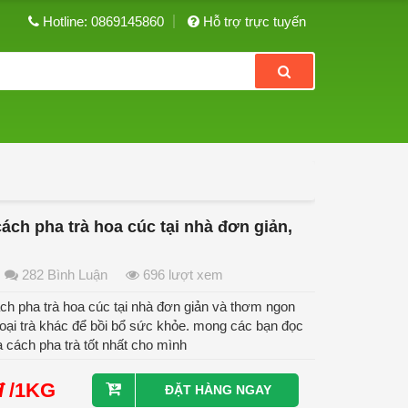
Hotline: 0869145860
Hỗ trợ trực tuyến
ch pha trà hoa cúc tại nhà đơn giản,
282 Bình Luận
696 lượt xem
h pha trà hoa cúc tại nhà đơn giản và thơm ngon
loại trà khác để bồi bổ sức khỏe. mong các bạn đọc
a cách pha trà tốt nhất cho mình
đ
/1KG
ĐẶT HÀNG NGAY