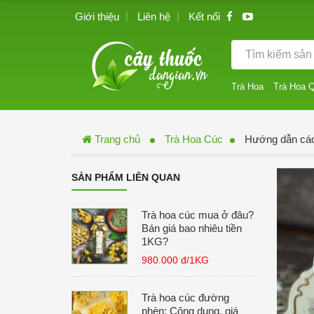
Giới thiệu
Liên hệ
Kết nối
Trà Hoa
Trà Hoa 
Trang chủ
Trà Hoa Cúc
Hướng dẫn cách
SẢN PHẨM LIÊN QUAN
Trà hoa cúc mua ở đâu?
Bán giá bao nhiêu tiền
1KG?
980.000 đ/1KG
Trà hoa cúc đường
phèn: Công dụng, giá