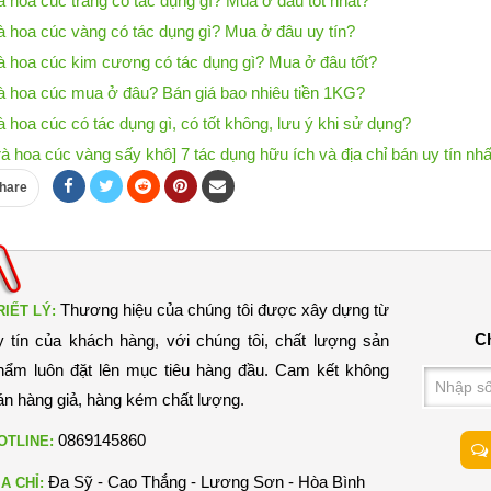
à hoa cúc trắng có tác dụng gì? Mua ở đâu tốt nhất?
à hoa cúc vàng có tác dụng gì? Mua ở đâu uy tín?
à hoa cúc kim cương có tác dụng gì? Mua ở đâu tốt?
à hoa cúc mua ở đâu? Bán giá bao nhiêu tiền 1KG?
à hoa cúc có tác dụng gì, có tốt không, lưu ý khi sử dụng?
rà hoa cúc vàng sấy khô] 7 tác dụng hữu ích và địa chỉ bán uy tín nhấ
hare
Thương hiệu của chúng tôi được xây dựng từ
RIẾT LÝ:
Ch
y tín của khách hàng, với chúng tôi, chất lượng sản
hẩm luôn đặt lên mục tiêu hàng đầu. Cam kết không
án hàng giả, hàng kém chất lượng.
0869145860
OTLINE:
Đa Sỹ - Cao Thắng - Lương Sơn - Hòa Bình
ỊA CHỈ: