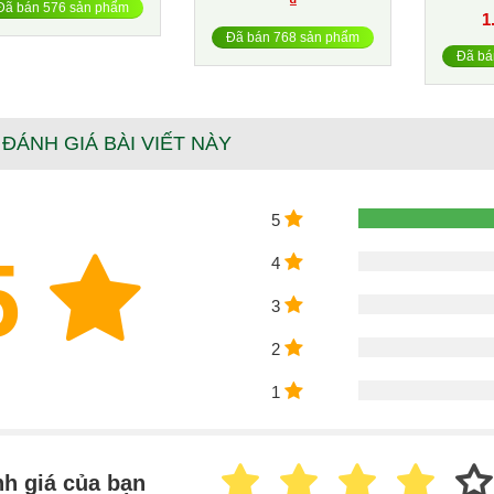
₫
Đã bán 576 sản phẩm
1
Đã bán 768 sản phẩm
Đã bá
 ĐÁNH GIÁ BÀI VIẾT NÀY
5
5
4
3
2
1
h giá của bạn