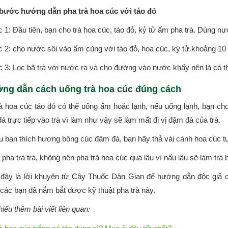
bước hướng dẫn pha trà hoa cúc với táo đỏ
1: Đầu tiên, bạn cho trà hoa cúc, táo đỏ, kỷ tử ấm pha trà. Dùng nước
 2: cho nước sôi vào ấm cùng với táo đỏ, hoa cúc, kỳ tử khoảng 10 
 3: Lọc bã trà với nước ra và cho đường vào nước khấy nên là có t
ng dẫn cách uống trà hoa cúc đúng cách
à hoa cúc táo đỏ có thể uống ấm hoặc lạnh, nếu uống lạnh, bạn cho
á trực tiếp vào trà vì làm như vậy sẽ làm mất đi vị đậm đà của trà.
u bạn thích hương bông cúc đậm đà, bạn hãy thả vài cánh hoa cúc tươ
 pha trà trà, không nên pha trà hoa cúc quá lâu vì nấu lâu sẽ làm trà 
 đây là lời khuyên từ Cây Thuốc Dân Gian để hướng dẫn độc giả 
 các bạn đã nắm bắt được kỹ thuật pha trà này.
iểu thêm bài viết liên quan: