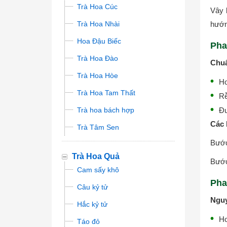
Trà Hoa Cúc
Vây 
Trà Hoa Nhài
hướn
Hoa Đậu Biếc
Pha
Trà Hoa Đào
Chuẩ
Trà Hoa Hòe
Ho
Trà Hoa Tam Thất
Rễ
Trà hoa bách hợp
Đư
Các 
Trà Tâm Sen
Bước
Trà Hoa Quả
Bước 
Cam sấy khô
Pha
Câu kỷ tử
Nguy
Hắc kỷ tử
Ho
Táo đỏ