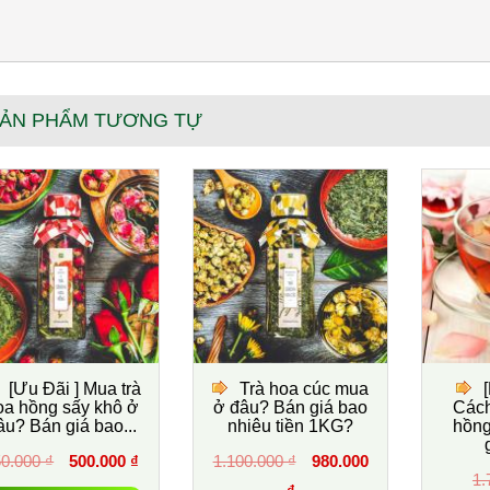
ẢN PHẨM TƯƠNG TỰ
[Ưu Đãi ] Mua trà
Trà hoa cúc mua
oa hồng sấy khô ở
ở đâu? Bán giá bao
Cách
âu? Bán giá bao...
nhiêu tiền 1KG?
hồng
0.000 ₫
500.000 ₫
1.100.000 ₫
980.000
1.