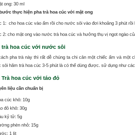
t ong: 30 ml
bước thực hiện pha trà hoa cúc với mật ong
 1: cho hoa cúc vào ấm rồi cho nước sôi vào đơi khoảng 3 phút rồi b
 2: cho mật ong vào nước trà hoa cúc và hưởng thụ vị ngot ngào củ
 trà hoa cúc với nước sôi
cách pha trà này thì rất dễ chúng ta chi cân một chiếc ấm và một 
 sôi hãm trà hoa cúc 3-5 phút là có thể dùng được. sử dụng như các
 Trà hoa cúc với táo đỏ
ên liệu cần chuẩn bị
a cúc khô: 10g
o đỏ khô: 30g
u kỷ tử: 5g
ờng phèn nhỏ: 15g
ớc: 1 lít