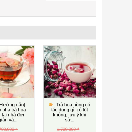
[Hướng dẫn]
Trà hoa hồng có
 pha trà hoa
tác dụng gì, có tốt
 tại nhà đơn
không, lưu ý khi
giản và...
sử...
700.000 ₫
1.700.000 ₫