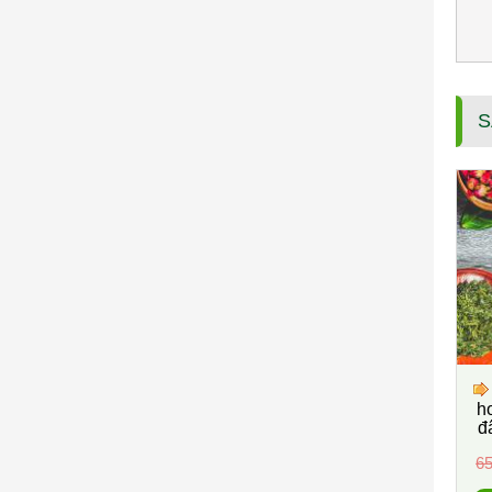
S
h
đ
65