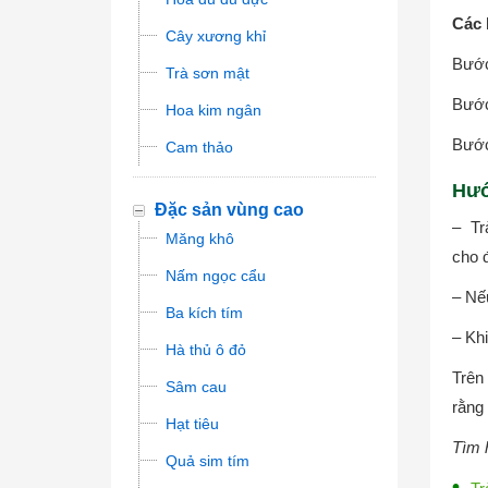
Các 
Cây xương khỉ
Bước 
Trà sơn mật
Bước
Hoa kim ngân
Bước
Cam thảo
Hướ
Đặc sản vùng cao
– Tr
Măng khô
cho đ
Nấm ngọc cẩu
– Nế
Ba kích tím
– Khi
Hà thủ ô đỏ
Trên
Sâm cau
rằng
Hạt tiêu
Tìm h
Quả sim tím