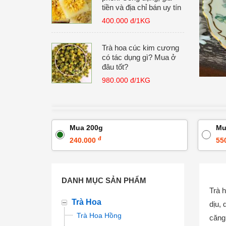
tiền và địa chỉ bán uy tín
400.000 đ/1KG
Trà hoa cúc kim cương
có tác dụng gì? Mua ở
đâu tốt?
980.000 đ/1KG
Mua 200g
Mu
đ
240.000
55
DANH MỤC SẢN PHẨM
Trà h
Trà Hoa
dịu, 
Trà Hoa Hồng
căng