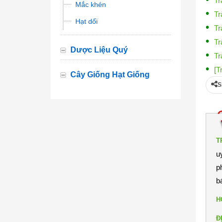
Tr
Mắc khén
Tr
Hạt dổi
Tr
Tr
Dược Liệu Quý
Tr
[T
Cây Giống Hạt Giống
S
T
u
p
b
H
Đ